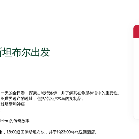
斯坦布尔出发
加一天的全日游，探索古城特洛伊，并了解其在希腊神话中的重要性。
组织世界遗产的遗址，包括特洛伊木马的复制品。
废墟墙壁和神庙
峡
品
len 的传奇故事
束，18:00返回伊斯坦布尔，并于约23:00将您送回酒店。