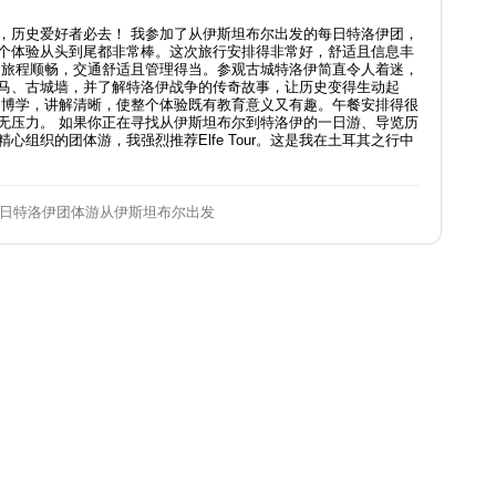
，历史爱好者必去！ 我参加了从伊斯坦布尔出发的每日特洛伊团，
一起，整个体验从头到尾都非常棒。这次旅行安排得非常好，舒适且信息丰
的旅程顺畅，交通舒适且管理得当。参观古城特洛伊简直令人着迷，
马、古城墙，并了解特洛伊战争的传奇故事，让历史变得生动起
常博学，讲解清晰，使整个体验既有教育意义又有趣。午餐安排得很
无压力。 如果你正在寻找从伊斯坦布尔到特洛伊的一日游、导览历
心组织的团体游，我强烈推荐Elfe Tour。这是我在土耳其之行中
日特洛伊团体游从伊斯坦布尔出发