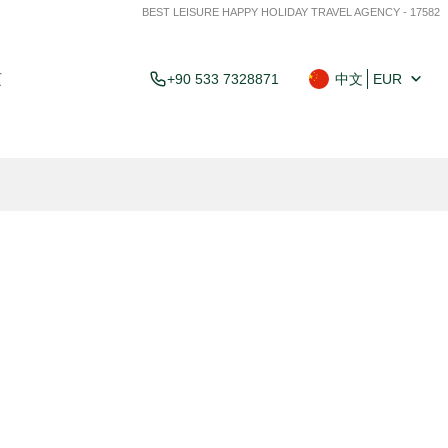
BEST LEISURE HAPPY HOLIDAY TRAVEL AGENCY - 17582
页
+90 533 7328871
中文
EUR