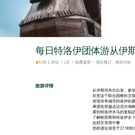
每日特洛伊团体游从伊
5.00 1 评论
1天
免费退货
现在预订，稍后付款
旅游详情
从伊斯坦布尔出发，参
欣赏这个联合国教科文
发现传奇城市特洛伊的
乘渡轮穿越达达尼尔海
看到特洛伊木马的复制
了解帕里斯和特洛伊女 He
在村庄享用午餐
您的遗址游览于17:00结