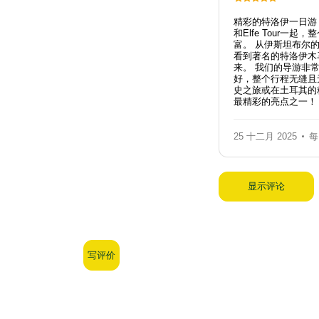
精彩的特洛伊一日游
和Elfe Tour
富。 从伊斯坦布尔
看到著名的特洛伊木
来。 我们的导游非
好，整个行程无缝且
史之旅或在土耳其的精
最精彩的亮点之一！
25 十二月 2025
每
显示评论
写评价