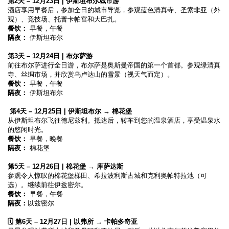
第2天 – 12月23日 | 伊斯坦布尔城市游
酒店享用早餐后，参加全日的城市导览，参观蓝色清真寺、圣索非亚（外
观）、竞技场、托普卡帕宫和大巴扎。
餐饮：
 早餐，午餐
隔夜：
 伊斯坦布尔  
第3天 – 12月24日 | 布尔萨游
前往布尔萨进行全日游，布尔萨是奥斯曼帝国的第一个首都。参观绿清真
寺、丝绸市场，并欣赏乌卢达山的雪景（视天气而定）。
餐饮：
 早餐，午餐
隔夜：
 伊斯坦布尔  
 第4天 – 12月25日 | 伊斯坦布尔 → 棉花堡
从伊斯坦布尔飞往德尼兹利。抵达后，转车到您的温泉酒店，享受温泉水
的悠闲时光。
餐饮：
 早餐，晚餐 
隔夜：
 棉花堡  
第5天 – 12月26日 | 棉花堡 → 库萨达斯
参观令人惊叹的棉花堡梯田、希拉波利斯古城和克利奥帕特拉池（可
选）。继续前往伊兹密尔。
餐饮：
 早餐，午餐
隔夜：
以兹密尔  
🗓️ 第6天 – 12月27日 | 以弗所 → 卡帕多奇亚