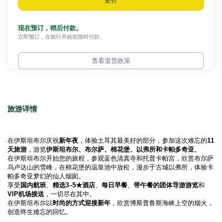
要价
现在预订，稍后付款。
立即预订，在旅行开始前随时付款。
查看退货政策
旅游详情
在伊斯坦布尔庆祝
新年夜
，体验土耳其最美好的部分，参加这次难忘的
11
天旅游
，游览
伊斯坦布尔、布尔萨、棉花堡、以弗所和卡帕多奇亚
。
在伊斯坦布尔开始您的旅程，参观蓝色清真寺和托普卡帕宫，欣赏布尔萨
乌卢达山的雪峰，在棉花堡的温泉池中放松，漫步于古城以弗所，体验卡
帕多奇亚梦幻的仙人烟囱。
享受
国内航班
、
精选3–5★酒店
、
每日早餐
、
带午餐的团体导游游览
和
VIP机场接送
，一切尽在其中。
在伊斯坦布尔以
时尚的方式迎接新年
，欣赏博斯普鲁斯海峡上空的烟火，
创造终生难忘的回忆。