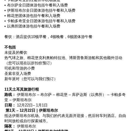
• 布尔萨全日团体游包括午餐和入场费 
• 伊斯坦布尔全日团体游包括午餐和入场费 
• 棉花堡团体游包括午餐和入场费 
• 卡帕多奇亚全日团体游包括午餐和入场费
• 以弗所团体游包括午餐和入场费 
餐饮：酒店提供10顿早餐，4顿晚餐，6顿团体游午餐 
不包括
未提及的餐饮 
热气球之旅、棉花堡克利奥帕特拉池、博斯普鲁斯游船和其他额外活动
（您可以现在以折扣价预订）
司机和导游的小费
圣索非亚入场费 
新年派对（您可以与我们预订）
11天土耳其旅游行程
路线：
 伊斯坦布尔 – 布尔萨 – 棉花堡 – 库萨达斯（以弗所） – 卡帕多奇
亚 – 伊斯坦布尔
日期：
 12月22日– 1月1日
 第1天 – 12月22日 | 伊斯坦布尔
抵达伊斯坦布尔机场。与我们的代表见面并迎接，然后转车到酒店。自由
时间放松或自行探索城市。
隔夜：
 伊斯坦布尔