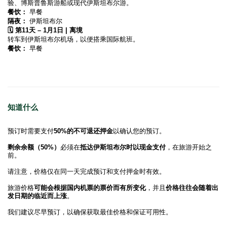
验、博斯普鲁斯游船或现代伊斯坦布尔游。
餐饮：
 早餐
隔夜：
 伊斯坦布尔
🗓️ 第11天 – 1月1日 | 离境
转车到伊斯坦布尔机场，以便搭乘国际航班。
餐饮：
 早餐
知道什么
预订时需要支付
50%的不可退还押金
以确认您的预订。
剩余余额（50%）
必须在
抵达伊斯坦布尔时以现金支付
，在旅游开始之
前。
请注意，价格仅在同一天完成预订和支付押金时有效。
旅游价格
可能会根据国内机票的票价而有所变化
，并且
价格往往会随着出
发日期的临近而上涨
。
我们建议尽早预订，以确保获取最佳价格和保证可用性。