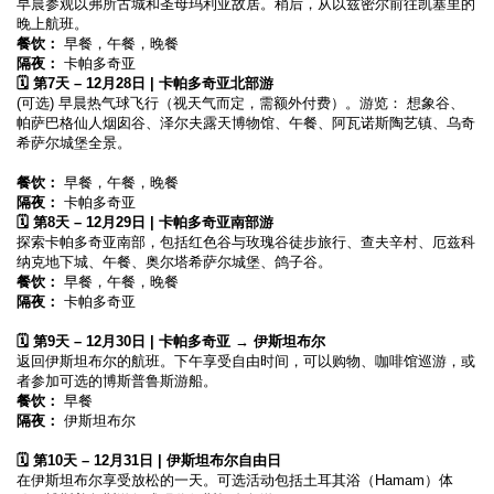
早晨参观以弗所古城和圣母玛利亚故居。稍后，从以兹密尔前往凯塞里的
晚上航班。
餐饮：
 早餐，午餐，晚餐
隔夜：
 卡帕多奇亚
🗓️ 第7天 – 12月28日 | 卡帕多奇亚北部游
(可选) 早晨热气球飞行（视天气而定，需额外付费）。游览： 想象谷、
帕萨巴格仙人烟囱谷、泽尔夫露天博物馆、午餐、阿瓦诺斯陶艺镇、乌奇
希萨尔城堡全景。
餐饮：
 早餐，午餐，晚餐
隔夜：
 卡帕多奇亚
🗓️ 第8天 – 12月29日 | 卡帕多奇亚南部游
探索卡帕多奇亚南部，包括红色谷与玫瑰谷徒步旅行、查夫辛村、厄兹科
纳克地下城、午餐、奥尔塔希萨尔城堡、鸽子谷。
餐饮：
 早餐，午餐，晚餐
隔夜：
 卡帕多奇亚  
🗓️ 第9天 – 12月30日 | 卡帕多奇亚 → 伊斯坦布尔
返回伊斯坦布尔的航班。下午享受自由时间，可以购物、咖啡馆巡游，或
者参加可选的博斯普鲁斯游船。
餐饮：
 早餐
隔夜：
 伊斯坦布尔  
🗓️ 第10天 – 12月31日 | 伊斯坦布尔自由日
在伊斯坦布尔享受放松的一天。可选活动包括土耳其浴（Hamam）体