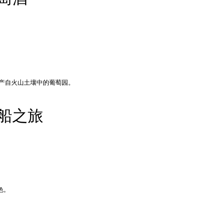
种酒产自火山土壤中的葡萄园。
游船之旅
色。