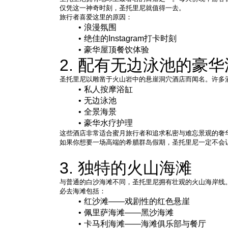
仅凭这一神奇时刻，圣托里尼就值得一去。
旅行者喜爱这里的原因：
浪漫氛围
绝佳的Instagram打卡时刻
豪华屋顶餐饮体验
2. 配有无边泳池的豪
圣托里尼以雕凿于火山岩中的悬崖洞穴酒店而闻名。许多
私人按摩浴缸
无边泳池
全景海景
豪华水疗护理
这些酒店非常适合蜜月旅行者和追求私密与难忘景观的奢
如果你想要一场高端的希腊群岛假期，圣托里尼一定不会
3. 独特的火山海滩
与普通的白沙海滩不同，圣托里尼拥有壮观的火山海岸线
必去海滩包括：
红沙滩——戏剧性的红色悬崖
佩里萨海滩——黑沙海滩
卡马利海滩——海滩俱乐部与餐厅