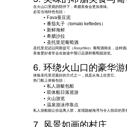
在火山口景观的陪伴下，希腊美食会更加美味。
必尝当地特色包括：
Fava蚕豆泥
番茄丸子（tomato keftedes）
新鲜海鲜
希腊沙拉
圣托里尼葡萄酒
圣托里尼还以阿斯提可（Assyrtiko）葡萄酒闻名，这
美食爱好者常会在旅途中预订品酒和葡萄园游览。
6. 环绕火山口的豪华
体验圣托里尼最好的方式之一，就是从海上欣赏它。
热门船上体验包括：
私人游艇包船
双体船日落巡游
火山游览
温泉游泳停靠点
私人游船能让你远离人群，发现隐秘海湾与令人惊叹的景
7. 风景如画的村庄