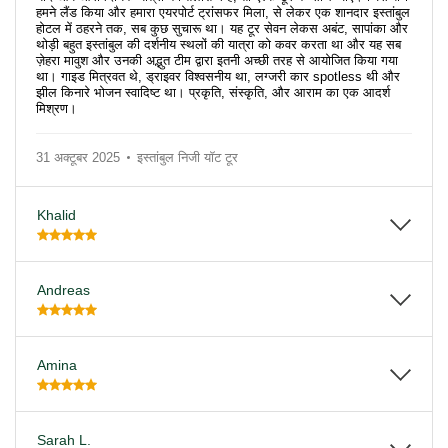
हमने लैंड किया और हमारा एयरपोर्ट ट्रांसफर मिला, से लेकर एक शानदार इस्तांबुल
होटल में ठहरने तक, सब कुछ सुचारू था। यह टूर सेवन लेकस अबंट, सापांका और
थोड़ी बहुत इस्तांबुल की दर्शनीय स्थलों की यात्रा को कवर करता था और यह सब
ज़ेहरा मावुश और उनकी अद्भुत टीम द्वारा इतनी अच्छी तरह से आयोजित किया गया
था। गाइड मित्रवत थे, ड्राइवर विश्वसनीय था, लग्जरी कार spotless थी और
झील किनारे भोजन स्वादिष्ट था। प्रकृति, संस्कृति, और आराम का एक आदर्श
मिश्रण।
31 अक्टूबर 2025
इस्तांबुल निजी यॉट टूर
Khalid
Andreas
Amina
Sarah L.