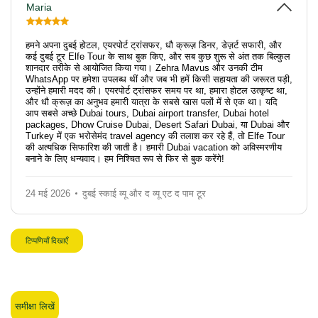
Maria
हमने अपना दुबई होटल, एयरपोर्ट ट्रांसफर, धौ क्रूज़ डिनर, डेज़र्ट सफारी, और
कई दुबई टूर Elfe Tour के साथ बुक किए, और सब कुछ शुरू से अंत तक बिल्कुल
शानदार तरीके से आयोजित किया गया। Zehra Mavus और उनकी टीम
WhatsApp पर हमेशा उपलब्ध थीं और जब भी हमें किसी सहायता की जरूरत पड़ी,
उन्होंने हमारी मदद की। एयरपोर्ट ट्रांसफर समय पर था, हमारा होटल उत्कृष्ट था,
और धौ क्रूज़ का अनुभव हमारी यात्रा के सबसे खास पलों में से एक था। यदि
आप सबसे अच्छे Dubai tours, Dubai airport transfer, Dubai hotel
packages, Dhow Cruise Dubai, Desert Safari Dubai, या Dubai और
Turkey में एक भरोसेमंद travel agency की तलाश कर रहे हैं, तो Elfe Tour
की अत्यधिक सिफारिश की जाती है। हमारी Dubai vacation को अविस्मरणीय
बनाने के लिए धन्यवाद। हम निश्चित रूप से फिर से बुक करेंगे!
24 मई 2026
दुबई स्काई व्यू और द व्यू एट द पाम टूर
टिप्पणियाँ दिखाएँ
समीक्षा लिखें