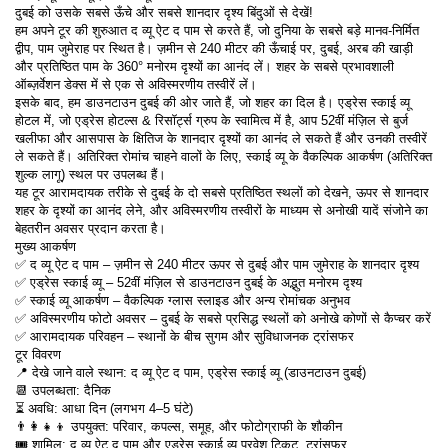
दुबई को उसके सबसे ऊँचे और सबसे शानदार दृश्य बिंदुओं से देखें!
हम अपने टूर की शुरुआत द व्यू ऐट द पाम से करते हैं, जो दुनिया के सबसे बड़े मानव-निर्मित 
द्वीप, पाम जुमेराह पर स्थित है। ज़मीन से 240 मीटर की ऊँचाई पर, दुबई, अरब की खाड़ी 
और प्रतिष्ठित पाम के 360° मनोरम दृश्यों का आनंद लें। शहर के सबसे प्रभावशाली 
ऑब्ज़र्वेशन डेक्स में से एक से अविस्मरणीय तस्वीरें लें।
इसके बाद, हम डाउनटाउन दुबई की ओर जाते हैं, जो शहर का दिल है। एड्रेस स्काई व्यू 
होटल में, जो एड्रेस होटल्स & रिसॉर्ट्स ग्रुप के स्वामित्व में है, आप 52वीं मंज़िल से बुर्ज 
खलीफा और आसपास के क्षितिज के शानदार दृश्यों का आनंद ले सकते हैं और उनकी तस्वीरें 
ले सकते हैं। अतिरिक्त रोमांच चाहने वालों के लिए, स्काई व्यू के वैकल्पिक आकर्षण (अतिरिक्त 
शुल्क लागू) स्थल पर उपलब्ध हैं।
यह टूर आरामदायक तरीके से दुबई के दो सबसे प्रतिष्ठित स्थलों को देखने, ऊपर से शानदार 
शहर के दृश्यों का आनंद लेने, और अविस्मरणीय तस्वीरों के माध्यम से अनोखी यादें संजोने का 
बेहतरीन अवसर प्रदान करता है।
मुख्य आकर्षण
✅ द व्यू ऐट द पाम – ज़मीन से 240 मीटर ऊपर से दुबई और पाम जुमेराह के शानदार दृश्य
✅ एड्रेस स्काई व्यू – 52वीं मंज़िल से डाउनटाउन दुबई के अद्भुत मनोरम दृश्य
✅ स्काई व्यू आकर्षण – वैकल्पिक ग्लास स्लाइड और अन्य रोमांचक अनुभव
✅ अविस्मरणीय फोटो अवसर – दुबई के सबसे प्रसिद्ध स्थलों को अनोखे कोणों से कैप्चर करें
✅ आरामदायक परिवहन – स्थानों के बीच सुगम और सुविधाजनक ट्रांसफर
टूर विवरण
📍 देखे जाने वाले स्थान: द व्यू ऐट द पाम, एड्रेस स्काई व्यू (डाउनटाउन दुबई)
📆 उपलब्धता: दैनिक
⏳ अवधि: आधा दिन (लगभग 4–5 घंटे)
👨‍👩‍👧‍👦 उपयुक्त: परिवार, कपल्स, समूह, और फोटोग्राफी के शौकीन
🎟️ शामिल: द व्यू ऐट द पाम और एड्रेस स्काई व्यू प्रवेश टिकट, ट्रांसफर