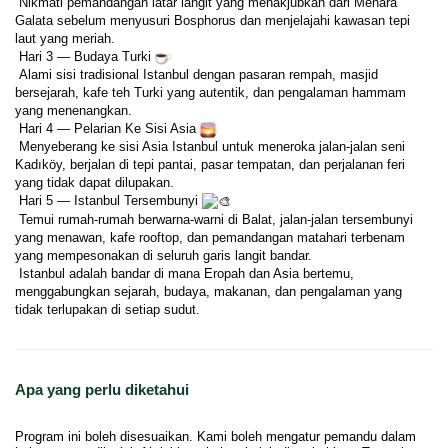
 Nikmati pemandangan latar langit yang menakjubkan dari Menara 
Galata sebelum menyusuri Bosphorus dan menjelajahi kawasan tepi 
laut yang meriah.
 Hari 3 — Budaya Turki 
 Alami sisi tradisional Istanbul dengan pasaran rempah, masjid 
bersejarah, kafe teh Turki yang autentik, dan pengalaman hammam 
yang menenangkan.
 Hari 4 — Pelarian Ke Sisi Asia 
 Menyeberang ke sisi Asia Istanbul untuk meneroka jalan-jalan seni 
Kadıköy, berjalan di tepi pantai, pasar tempatan, dan perjalanan feri 
yang tidak dapat dilupakan.
 Hari 5 — Istanbul Tersembunyi 
 Temui rumah-rumah berwarna-warni di Balat, jalan-jalan tersembunyi 
yang menawan, kafe rooftop, dan pemandangan matahari terbenam 
yang mempesonakan di seluruh garis langit bandar.
 Istanbul adalah bandar di mana Eropah dan Asia bertemu, 
menggabungkan sejarah, budaya, makanan, dan pengalaman yang 
tidak terlupakan di setiap sudut. 
Apa yang perlu diketahui
Program ini boleh disesuaikan. Kami boleh mengatur pemandu dalam