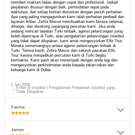
memberi maklum balas dengan cepat dan profesional. Jadual
perjalanan disusun dengan baik, pemindahan tepat pada
waktunya, dan setiap butiran diuruskan dengan penuh perhatian.
Apa yang paling mengagumkan kami ialah perhatian peribadi dan
layanan ikhlas. Zehra Mavus membuatkan kami berasa selamat,
dihargai, dan disokong sepanjang percutian kami. Jika anda
sedang mencari lawatan Turki terbaik, agensi pelancongan yang
boleh dipercayai di Turki, atau pengalaman pelancongan Istanbul
yang tidak dapat dilupakan, kami amat mengesyorkan Elfe Tour.
Mereka sememangnya antara agensi pelancongan terbaik di
Turki. Terima kasih, Zehra Mavus dan seluruh pasukan Elfe
Tour, kerana menjadikan percutian kami di Turki begitu
bermakna. Kami pasti akan menempah dengan anda lagi dan
mengesyorkan perkhidmatan anda kepada rakan-rakan dan
keluarga kami di Dubai.
1 Jun 2026
5 Hari di Istanbul | Pengalaman Perjalanan Istanbul yang
Tidak Dilupakan
Fatıma
James