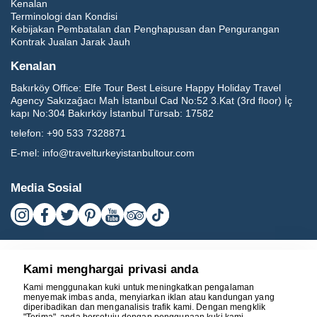
Kenalan
Terminologi dan Kondisi
Kebijakan Pembatalan dan Penghapusan dan Pengurangan
Kontrak Jualan Jarak Jauh
Kenalan
Bakırköy Office:
Elfe Tour Best Leisure Happy Holiday Travel
Agency Sakızağacı Mah İstanbul Cad No:52 3.Kat (3rd floor) İç
kapı No:304 Bakırköy İstanbul Türsab: 17582
telefon:
+90 533 7328871
E-mel:
info@travelturkeyistanbultour.com
Media Sosial
Kami menghargai privasi anda
Kami menggunakan kuki untuk meningkatkan pengalaman
menyemak imbas anda, menyiarkan iklan atau kandungan yang
diperibadikan dan menganalisis trafik kami. Dengan mengklik