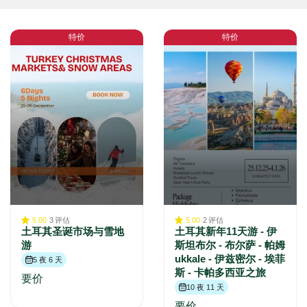
特价
特价
5.00
3
评估
5.00
2
评估
土耳其圣诞市场与雪地
土耳其新年11天游 - 伊
游
斯坦布尔 - 布尔萨 - 帕姆
ukkale - 伊兹密尔 - 埃菲
5 夜 6 天
斯 - 卡帕多西亚之旅
要价
10 夜 11 天
要价