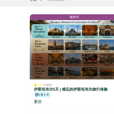
畅销书
5.00
5
评估
伊斯坦布尔5天 | 难忘的伊斯坦布尔旅行体验
4 夜 5 天
要价