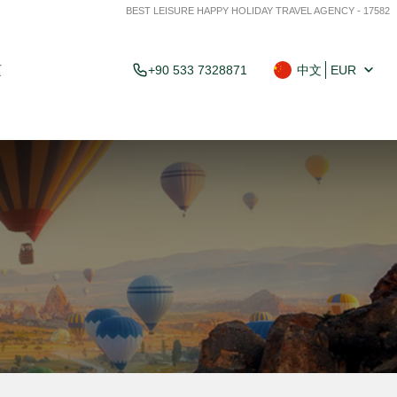
BEST LEISURE HAPPY HOLIDAY TRAVEL AGENCY - 17582
页
+90 533 7328871
中文
EUR