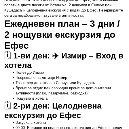
полети в двете посоки от Истанбул, 2 нощувки в Селчук или 
Кушадасъ и целодневна екскурзия с водач до Ефес. Резервирайте 
сега за незабравимо пътуване в античността.
Ежедневен план – 3 дни / 
2 нощувки екскурзия до 
Ефес
🗓️ 
1-ви ден: ✈️ Измир – Вход в 
хотела
Полет до Измир
Посрещане на летище Измир
Трансфер до хотела в Селчук или Кушадасъ
Време за отдих или свободно време за допълнителни 
активности (плаж, пазаруване, разходка)
Нощувка в хотела
🗓️ 
2-ри ден: Целодневна 
екскурзия до Ефес
Закуска в хотела
09:00: Взимане за целодневната екскурзия до Ефес с водач