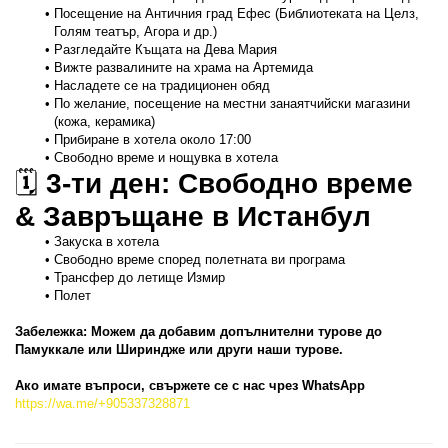
Посещение на Античния град Ефес (Библиотеката на Целз, 
Голям театър, Агора и др.)
Разгледайте Къщата на Дева Мария
Вижте развалините на храма на Артемида
Насладете се на традиционен обяд
По желание, посещение на местни занаятчийски магазини 
(кожа, керамика)
Прибиране в хотела около 17:00
Свободно време и нощувка в хотела
🗓️ 
3-ти ден: Свободно време 
& Завръщане в Истанбул
Закуска в хотела
Свободно време според полетната ви програма
Трансфер до летище Измир
Полет
Забележка: Можем да добавим допълнителни турове до 
Памуккале или Шириндже или други наши турове.
Ако имате въпроси, свържете се с нас чрез WhatsApp
https://wa.me/+905337328871