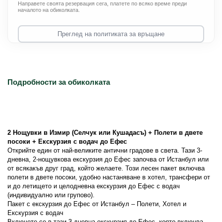
Направете своята резервация сега, платете по всяко време преди
началото на обиколката.
Преглед на политиката за връщане
Подробности за обиколката
2 Нощувки в Измир (Селчук или Кушадасъ) + Полети в двете 
посоки + Екскурзия с водач до Ефес
Открийте един от най-великите антични градове в света. Тази 3-
дневна, 2-нощувкова екскурзия до Ефес започва от Истанбул или 
от всякакъв друг град, който желаете. Този лесен пакет включва 
полети в двете посоки, удобно настаняване в хотел, трансфери от 
и до летището и целодневна екскурзия до Ефес с водач 
(индивидуално или групово).
Пакет с екскурзия до Ефес от Истанбул – Полети, Хотел и 
Екскурзия с водач
Включете се в тази 3-дневна екскурзия до Ефес, която включва 