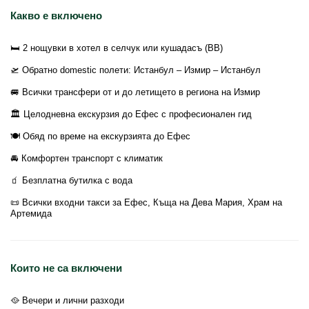
Какво е включено
🛏️ 2 нощувки в хотел в селчук или кушадасъ (BB)
🛫 Обратно domestic полети: Истанбул – Измир – Истанбул
🚐 Всички трансфери от и до летището в региона на Измир
🏛️ Целодневна екскурзия до Ефес с професионален гид
🍽️ Обяд по време на екскурзията до Ефес
🚘 Комфортен транспорт с климатик
🧃 Безплатна бутилка с вода
📜 Всички входни такси за Ефес, Къща на Дева Мария, Храм на
Артемида
Които не са включени
🥘 Вечери и лични разходи