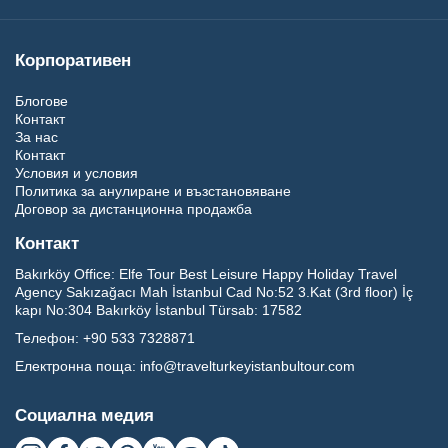
Корпоративен
Блогове
Контакт
За нас
Контакт
Условия и условия
Политика за анулиране и възстановяване
Договор за дистанционна продажба
Контакт
Bakırköy Office:
Elfe Tour Best Leisure Happy Holiday Travel
Agency Sakızağacı Mah İstanbul Cad No:52 3.Kat (3rd floor) İç
kapı No:304 Bakırköy İstanbul Türsab: 17582
Телефон:
+90 533 7328871
Електронна поща:
info@travelturkeyistanbultour.com
Социална медия