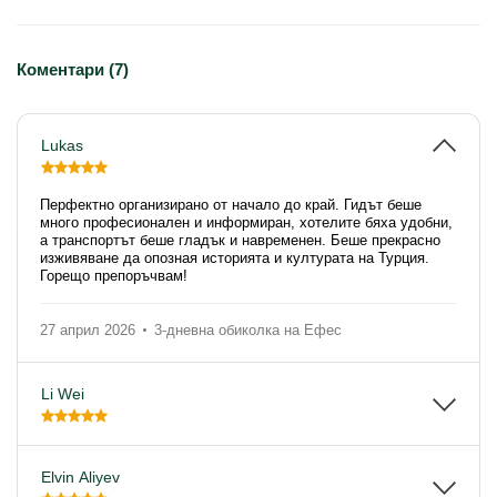
Коментари (7)
Lukas
Перфектно организирано от начало до край. Гидът беше
много професионален и информиран, хотелите бяха удобни,
а транспортът беше гладък и навременен. Беше прекрасно
изживяване да опозная историята и културата на Турция.
Горещо препоръчвам!
27 април 2026
3-дневна обиколка на Ефес
Li Wei
Elvin Aliyev