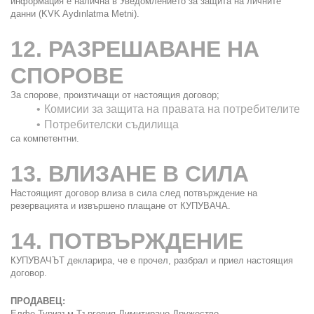
информация е налична в Уведомлението за защита на личните 
данни (KVK Aydınlatma Metni).
12. РАЗРЕШАВАНЕ НА 
СПОРОВЕ
За спорове, произтичащи от настоящия договор;
Комисии за защита на правата на потребителите
Потребителски съдилища
са компетентни.
13. ВЛИЗАНЕ В СИЛА
Настоящият договор влиза в сила след потвърждение на 
резервацията и извършено плащане от КУПУВАЧА.
14. ПОТВЪРЖДЕНИЕ
КУПУВАЧЪТ декларира, че е прочел, разбрал и приел настоящия 
договор.
ПРОДАВЕЦ:
Елфе Туризъм Търговия Лимитирано Дружество