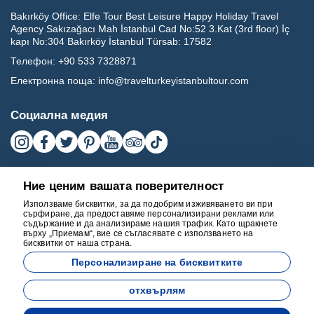
Bakırköy Office:
Elfe Tour Best Leisure Happy Holiday Travel
Agency Sakızağacı Mah İstanbul Cad No:52 3.Kat (3rd floor) İç
kapı No:304 Bakırköy İstanbul Türsab: 17582
Телефон:
+90 533 7328871
Електронна поща:
info@travelturkeyistanbultour.com
Социална медия
Ние ценим вашата поверителност
Използваме бисквитки, за да подобрим изживяването ви при
сърфиране, да предоставяме персонализирани реклами или
съдържание и да анализираме нашия трафик. Като щракнете
върху „Приемам“, вие се съгласявате с използването на
бисквитки от наша страна.
17582
Персонализиране на бисквитките
BEST LEISURE HAPPY HOLIDAY TRAVEL AGENCY - 17582
отхвърлям
Разработено от