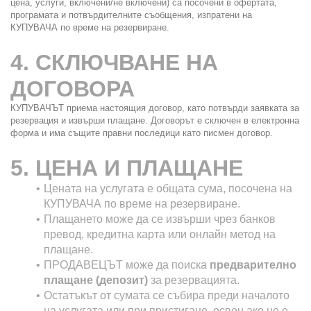
цена, услуги, включени/не включени) са посочени в офертата, 
програмата и потвърдителните съобщения, изпратени на 
КУПУВАЧА по време на резервиране.
4. СКЛЮЧВАНЕ НА 
ДОГОВОРА
КУПУВАЧЪТ приема настоящия договор, като потвърди заявката за 
резервация и извърши плащане. Договорът е сключен в електронна 
форма и има същите правни последици като писмен договор.
5. ЦЕНА И ПЛАЩАНЕ
Цената на услугата е общата сума, посочена на 
КУПУВАЧА по време на резервиране.
Плащането може да се извърши чрез банков 
превод, кредитна карта или онлайн метод на 
плащане.
ПРОДАВЕЦЪТ може да поиска 
предварително 
плащане (депозит)
 за резервацията.
Остатъкът от сумата се събира преди началото 
на услугата или при пристигане, освен ако не е 