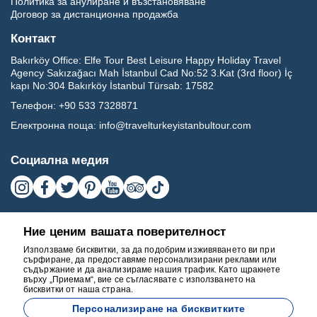
Политика за анулиране и възстановяване
Договор за дистанционна продажба
Контакт
Bakırköy Office:
Elfe Tour Best Leisure Happy Holiday Travel
Agency Sakızağacı Mah İstanbul Cad No:52 3.Kat (3rd floor) İç
kapı No:304 Bakırköy İstanbul Türsab: 17582
Телефон:
+90 533 7328871
Електронна поща:
info@travelturkeyistanbultour.com
Социална медия
Ние ценим вашата поверителност
Използваме бисквитки, за да подобрим изживяването ви при
сърфиране, да предоставяме персонализирани реклами или
съдържание и да анализираме нашия трафик. Като щракнете
върху „Приемам“, вие се съгласявате с използването на
бисквитки от наша страна.
17582
Персонализиране на бисквитките
BEST LEISURE HAPPY HOLIDAY TRAVEL AGENCY - 17582