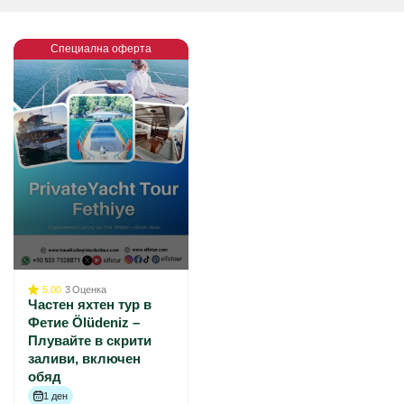
Специална оферта
5.00
3
Оценка
Частен яхтен тур в
Фетие Ölüdeniz –
Плувайте в скрити
заливи, включен
обяд
1 ден