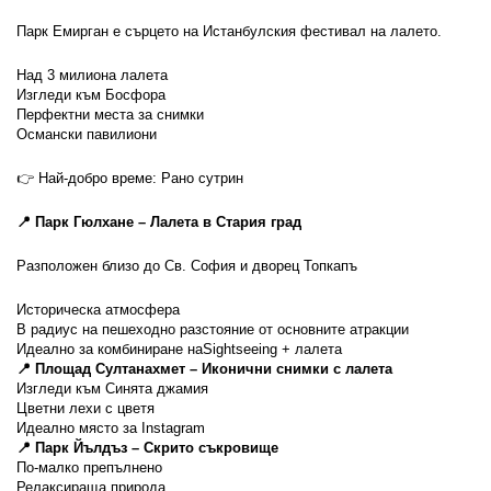
Парк Емирган е сърцето на Истанбулския фестивал на лалето.
Над 3 милиона лалета
Изгледи към Босфора
Перфектни места за снимки
Османски павилиони
👉 Най-добро време: Рано сутрин
📍 Парк Гюлхане – Лалета в Стария град
Разположен близо до Св. София и дворец Топкапъ
Историческа атмосфера
В радиус на пешеходно разстояние от основните атракции
Идеално за комбиниране наSightseeing + лалета
📍 Площад Султанахмет – Иконични снимки с лалета
Изгледи към Синята джамия
Цветни лехи с цветя
Идеално място за Instagram
📍 Парк Йълдъз – Скрито съкровище
По-малко препълнено
Релаксираща природа