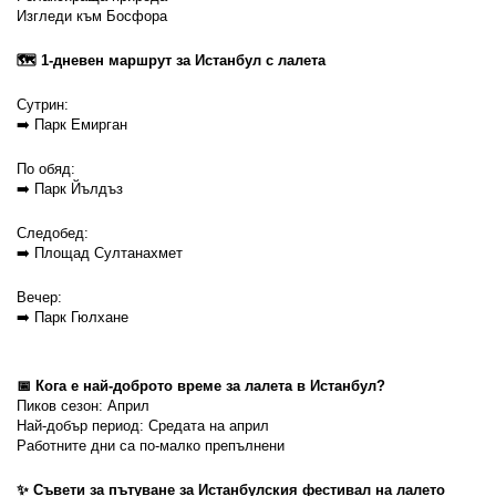
Изгледи към Босфора
🗺️ 1-дневен маршрут за Истанбул с лалета
Сутрин:
➡️ Парк Емирган
По обяд:
➡️ Парк Йълдъз
Следобед:
➡️ Площад Султанахмет
Вечер:
➡️ Парк Гюлхане
📅 Кога е най-доброто време за лалета в Истанбул?
Пиков сезон: Април
Най-добър период: Средата на април
Работните дни са по-малко препълнени
✨ Съвети за пътуване за Истанбулския фестивал на лалето