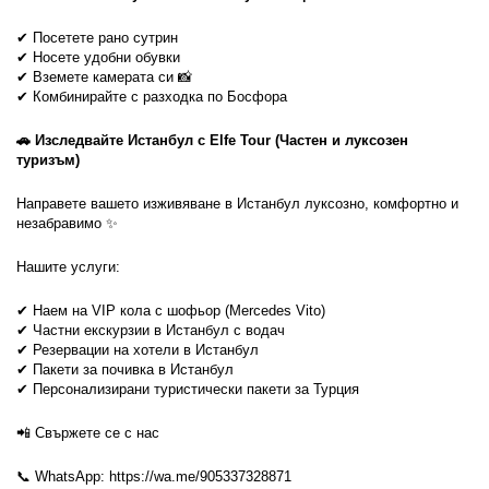
✔ Посетете рано сутрин
✔ Носете удобни обувки
✔ Вземете камерата си 📸
✔ Комбинирайте с разходка по Босфора
🚗 Изследвайте Истанбул с Elfe Tour (Частен и луксозен 
туризъм)
Направете вашето изживяване в Истанбул луксозно, комфортно и 
незабравимо ✨
Нашите услуги:
✔ Наем на VIP кола с шофьор (Mercedes Vito)
✔ Частни екскурзии в Истанбул с водач
✔ Резервации на хотели в Истанбул
✔ Пакети за почивка в Истанбул
✔ Персонализирани туристически пакети за Турция
📲 Свържете се с нас
📞 WhatsApp: https://wa.me/905337328871