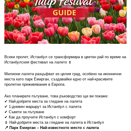
Всеки пролет, Истанбул се трансформира в цветен рай по време на 
Истанбулския фестивал на лалето 🌷
Милиони лалета разцъфват из целия град, особено на иконнични 
места като парк Емирган, създавайки едно от най-красивите 
пролетни преживявания в Европа.
Ако планирате пътуване, това ръководство ще ви покаже:
✔ Най-добрите места за гледане на лалета
✔ 1-дневен маршрут за Истанбул с лалета
✔ Съвети за пътуване
✔ Как да проучите Истанбул с комфорт
🌷 Най-добрите места за гледане на лалета в Истанбул
📍 Парк Емирган – Най-известното място с лалета