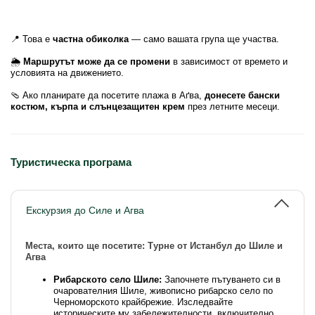
📍 Това е
частна обиколка
— само вашата група ще участва.
🌦️
Маршрутът може да се промени
в зависимост от времето и
условията на движението.
🩴 Ако планирате да посетите плажа в Аґва,
донесете бански
костюм, кърпа и слънцезащитен крем
през летните месеци.
Туристическа програма
Екскурзия до Силе и Агва
Места, които ще посетите: Турне от Истанбул до Шиле и
Агва
Рибарското село Шиле:
Започнете пътуването си в
очарователния Шиле, живописно рибарско село по
Черноморското крайбрежие. Изследвайте
историческите му забележителности, включително