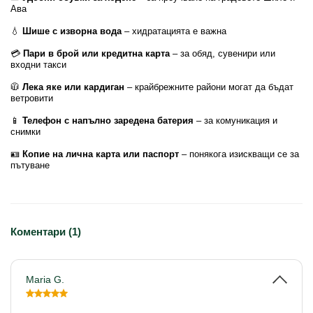
Ава
💧
Шише с изворна вода
– хидратацията е важна
💳
Пари в брой или кредитна карта
– за обяд, сувенири или
входни такси
🧥
Лека яке или кардиган
– крайбрежните райони могат да бъдат
ветровити
📱
Телефон с напълно заредена батерия
– за комуникация и
снимки
🪪
Копие на лична карта или паспорт
– понякога изискващи се за
пътуване
Коментари (1)
Maria G.