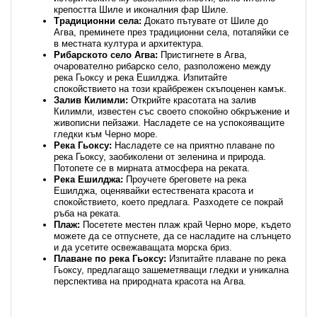
крепостта Шиле и иконалния фар Шиле.
Традиционни села:
Докато пътувате от Шиле до
Агва, преминете през традиционни села, потапяйки се
в местната култура и архитектура.
Рибарското село Агва:
Пристигнете в Агва,
очарователно рибарско село, разположено между
река Гьоксу и река Ешилджа. Изпитайте
спокойствието на този крайбрежен скъпоценен камък.
Залив Килимли:
Открийте красотата на залив
Килимли, известен със своето спокойно обкръжение и
живописни пейзажи. Насладете се на успокояващите
гледки към Черно море.
Река Гьоксу:
Насладете се на приятно плаване по
река Гьоксу, заобиколени от зеленина и природа.
Потопете се в мирната атмосфера на реката.
Река Ешилджа:
Проучете бреговете на река
Ешилджа, оценявайки естествената красота и
спокойствието, което предлага. Разходете се покрай
ръба на реката.
Плаж:
Посетете местен плаж край Черно море, където
можете да се отпуснете, да се насладите на слънцето
и да усетите освежаващата морска бриз.
Плаване по река Гьоксу:
Изпитайте плаване по река
Гьоксу, предлагащо зашеметяващи гледки и уникална
перспектива на природната красота на Агва.