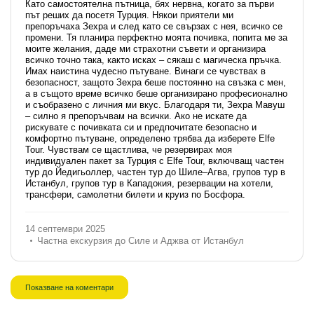
Като самостоятелна пътница, бях нервна, когато за първи
път реших да посетя Турция. Някои приятели ми
препоръчаха Зехра и след като се свързах с нея, всичко се
промени. Тя планира перфектно моята почивка, попита ме за
моите желания, даде ми страхотни съвети и организира
всичко точно така, както исках – сякаш с магическа пръчка.
Имах наистина чудесно пътуване. Винаги се чувствах в
безопасност, защото Зехра беше постоянно на свъзка с мен,
а в същото време всичко беше организирано професионално
и съобразено с личния ми вкус. Благодаря ти, Зехра Мавуш
– силно я препоръчвам на всички. Ако не искате да
рискувате с почивката си и предпочитате безопасно и
комфортно пътуване, определено трябва да изберете Elfe
Tour. Чувствам се щастлива, че резервирах моя
индивидуален пакет за Турция с Elfe Tour, включващ частен
тур до Йедигьоллер, частен тур до Шиле–Агва, групов тур в
Истанбул, групов тур в Кападокия, резервации на хотели,
трансфери, самолетни билети и круиз по Босфора.
14 септември 2025
Частна екскурзия до Силе и Аджва от Истанбул
Показване на коментари