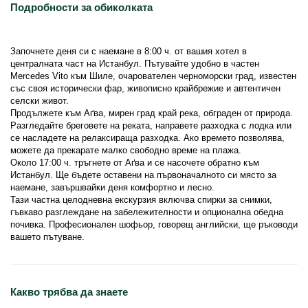
Подробности за обиколката
Започнете деня си с наемане в 8:00 ч. от вашия хотел в 
централната част на Истанбул. Пътувайте удобно в частен 
Mercedes Vito към Шиле, очарователен черноморски град, известен 
със своя исторически фар, живописно крайбрежие и автентичен 
селски живот.
Продължете към Аґва, мирен град край река, обграден от природа. 
Разгледайте бреговете на реката, направете разходка с лодка или 
се насладете на релаксираща разходка. Ако времето позволява, 
можете да прекарате малко свободно време на плажа.
Около 17:00 ч. тръгнете от Аґва и се насочете обратно към 
Истанбул. Ще бъдете оставени на първоначалното си място за 
наемане, завършвайки деня комфортно и лесно.
Тази частна целодневна екскурзия включва спирки за снимки, 
гъвкаво разглеждане на забележителности и опционална обедна 
почивка. Професионален шофьор, говорещ английски, ще ръководи 
вашето пътуване.
Какво трябва да знаете