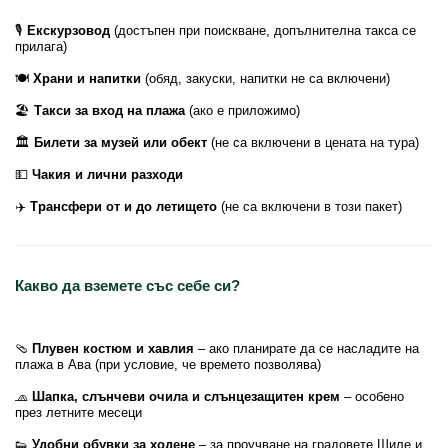
🎙️
Екскурзовод
(достъпен при поискване, допълнителна такса се
прилага)
🍽️
Храни и напитки
(обяд, закуски, напитки не са включени)
🏖️
Такси за вход на плажа
(ако е приложимо)
🏛️
Билети за музей или обект
(не са включени в цената на тура)
💵
Чакия и лични разходи
✈️
Трансфери от и до летището
(не са включени в този пакет)
Какво да вземете със себе си?
🩴
Плувен костюм и хавлия
– ако планирате да се насладите на
плажа в Ава (при условие, че времето позволява)
🧢
Шапка, слънчеви очила и слънцезащитен крем
– особено
през летните месеци
👟
Удобни обувки за ходене
– за проучване на градовете Шиле и