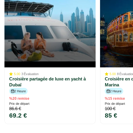
5.00
3
Évaluation
5.00
8
Évaluatio
Croisière partagée de luxe en yacht à
Croisière en 
Dubaï
Marina
2 Heure
2 Heure
%20 remise
%15 remise
Prix ​​de départ
Prix ​​de départ
86.6 €
100 €
69.2 €
85 €