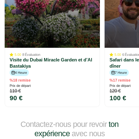
5.00
8
Évaluation
5.00
6
Évaluatio
Visite du Dubai Miracle Garden et d’Al
Safari dans l
Bastakiya
dîner
4 Heure
7 Heure
%18 remise
%17 remise
Prix ​​de départ
Prix ​​de départ
110 €
120 €
90 €
100 €
Contactez-nous pour revoir
ton
expérience
avec nous