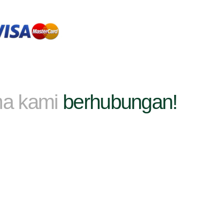
ma kami
berhubungan!
sus.