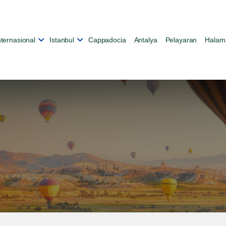
nternasional
Istanbul
Cappadocia
Antalya
Pelayaran
Halam