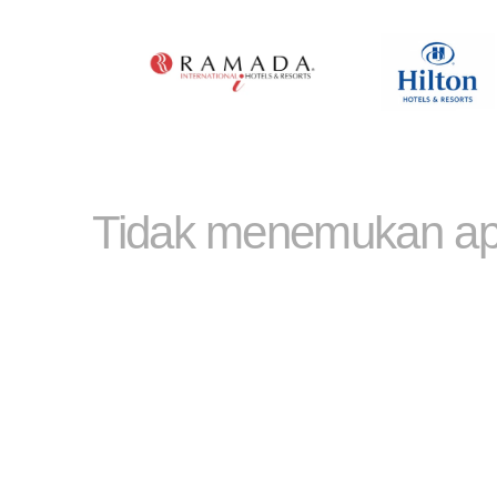
✔ Tur Kapal Pesiar Pulau Yunani
✔ Tur Mykonos
✔ Tur Santorini
✔ Tur Patras
✔ Tur Thessaloniki
✔ Tur Kota Athena
Tidak menemukan ap
✔ Liburan Bulan Madu Yunani
✔ Liburan Mewah Yunani
✔ Tur Harian Yunani
Jelajahi destinasi paling populer di Yunani bersama Elf