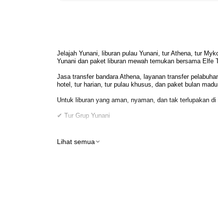
Jelajah Yunani, liburan pulau Yunani, tur Athena, tur Myk
Yunani dan paket liburan mewah temukan bersama Elfe T
Jasa transfer bandara Athena, layanan transfer pelabuhan
hotel, tur harian, tur pulau khusus, dan paket bulan ma
Untuk liburan yang aman, nyaman, dan tak terlupakan di
✔ Tur Grup Yunani
✔ Tur Yunani Khusus Perorangan
Lihat semua
✔ Transfer Bandara Yunani
✔ Layanan Transfer Pelabuhan Yunani
✔ Transfer VIP & Mobil Berpengemudi
✔ Reservasi Hotel Yunani
✔ Layanan Pemandu Pribadi