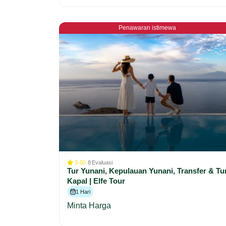
Penawaran istimewa
5.00
8
Evaluasi
Tur Yunani, Kepulauan Yunani, Transfer & Tu
Kapal | Elfe Tour
1 Hari
Minta Harga