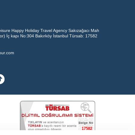
eisure Happy Holiday Travel Agency Sakızağacı Mah
oor) İç kapı No:304 Bakırköy İstanbul Türsab: 17582
tour.com
17582