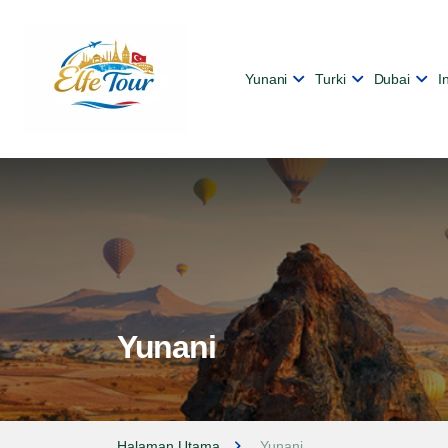
Yunani
Turki
Dubai
I
Yunani
Halaman Utama
Yunani