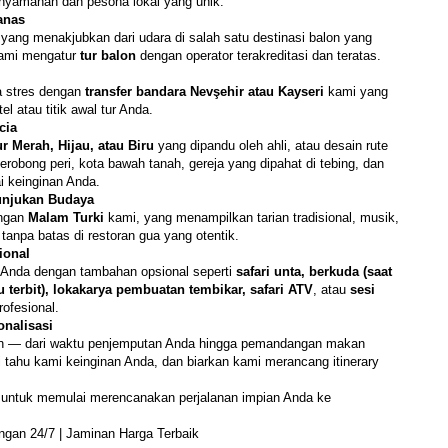
nyamanan dan pesona lokal yang unik.
anas
 yang menakjubkan dari udara di salah satu destinasi balon yang 
Kami mengatur 
tur balon
 dengan operator terakreditasi dan teratas.
a stres dengan 
transfer bandara Nevşehir atau Kayseri
 kami yang 
l atau titik awal tur Anda.
cia
ur Merah, Hijau, atau Biru
 yang dipandu oleh ahli, atau desain rute 
erobong peri, kota bawah tanah, gereja yang dipahat di tebing, dan 
 keinginan Anda.
unjukan Budaya
ngan 
Malam Turki
 kami, yang menampilkan tarian tradisional, musik, 
npa batas di restoran gua yang otentik.
ional
 Anda dengan tambahan opsional seperti 
safari unta, berkuda (saat 
 terbit), lokakarya pembuatan tembikar, safari ATV
, atau 
sesi 
rofesional.
nalisasi
kan — dari waktu penjemputan Anda hingga pemandangan makan 
tahu kami keinginan Anda, dan biarkan kami merancang itinerary 
i untuk memulai merencanakan perjalanan impian Anda ke 
ungan 24/7 | Jaminan Harga Terbaik