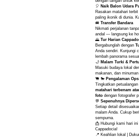
dengan tangan untuk ke
🎈 
Naik Balon Udara P
Rasakan matahari terbit
paling ikonik di dunia. 
🚐 
Transfer Bandara
Nikmati perjalanan tanp
andal — langsung ke hote
🌄 
Tur Harian Cappado
Bergabunglah dengan 
T
Anda sendiri. Kunjungi c
lembah panorama sesuai
🌙 
Malam Turki & Pert
Masuki budaya lokal de
makanan, dan minuman ta
🐫 🐎 
Pengalaman Ops
Tingkatkan petualangan
matahari terbenam atau
foto
 dengan fotografer p
💬 
Sepenuhnya Diperso
Setiap detail disesuai
malam Anda. Cukup beri 
sempurna.
📩 Hubungi kami hari in
Cappadocia!
📍 Keahlian lokal | Duk