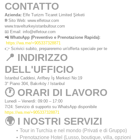
CONTATTO
Azienda:
 Elfe Turizm Ticaret Limited Şirketi
🌐 Sito Web: www.elfetour.com
www.travelturkeyistanbultour.com
📧 Email: info@elfetour.com
📲 WhatsApp (Preventivo e Prenotazione Rapida):
 https://wa.me/+905337328871
👉 Scrivici subito, prepareremo un'offerta speciale per te
📍 INDIRIZZO 
DELL'UFFICIO
İstanbul Caddesi, Arifbey İş Merkezi No:19
3° Piano 304, Bakırköy / Istanbul
🕐 ORARI DI LAVORO
Lunedì – Venerdì: 09:00 – 17:00
7/24: Servizio di supporto su WhatsApp disponibile 
https://wa.me/+905337328871
🌍 I NOSTRI SERVIZI
Tour in Turchia e nel mondo (Privati e di Gruppo)
Prenotazione Hotel (Lusso, boutique, villa, opzioni 