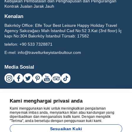
Kebijakan Pembatalan dan Penghapusan dan Pengurangan
Kontrak Jualan Jarak Jauh
Kenalan
Bakırköy Office:
Elfe Tour Best Leisure Happy Holiday Travel
Agency Sakızağacı Mah İstanbul Cad No:52 3.Kat (3rd floor) İç
kapı No:304 Bakırköy İstanbul Türsab: 17582
telefon:
+90 533 7328871
E-mel:
info@travelturkeyistanbultour.com
Media Sosial
Kami menghargai privasi anda
Kami menggunakan kuki untuk meningkatkan pengalaman
menyemak imbas anda, menyiarkan iklan atau kandungan yang
diperibadikan dan menganalisis trafik kami. Dengan mengklik
"Terima", anda bersetuju dengan penggunaan kuki kami.
17582
Sesuaikan Kuki
BEST LEISURE HAPPY HOLIDAY TRAVEL AGENCY - 17582