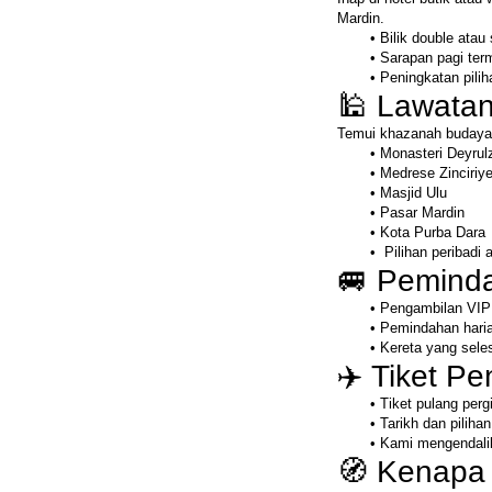
Mardin.
Bilik double atau 
Sarapan pagi te
Peningkatan pil
🕌 Lawata
Temui khazanah budaya 
Monasteri Deyrul
Medrese Zinciriy
Masjid Ulu
Pasar Mardin
Kota Purba Dara
 Pilihan peribadi 
🚐 Pemind
Pengambilan VIP 
Pemindahan harian
Kereta yang sele
✈️ Tiket P
Tiket pulang perg
Tarikh dan piliha
Kami mengendali
🧭 Kenapa