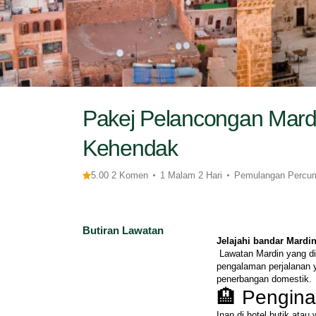
Pakej Pelancongan Mardi
Kehendak
5.00 2 Komen
1 Malam 2 Hari
Pemulangan Percu
Butiran Lawatan
Jelajahi bandar Mardi
 Lawatan Mardin yang direka khas kami termasuk segala yang anda perlukan untuk 
pengalaman perjalanan ya
penerbangan domestik.
🏨 Pengina
Inap di hotel butik atau