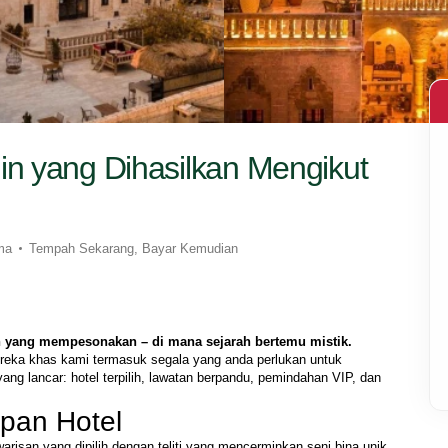
n yang Dihasilkan Mengikut
ma
Tempah Sekarang, Bayar Kemudian
n yang mempesonakan – di mana sejarah bertemu mistik.
ng lancar: hotel terpilih, lawatan berpandu, pemindahan VIP, dan 
pan Hotel
 warisan yang dipilih dengan teliti yang mencerminkan seni bina unik 