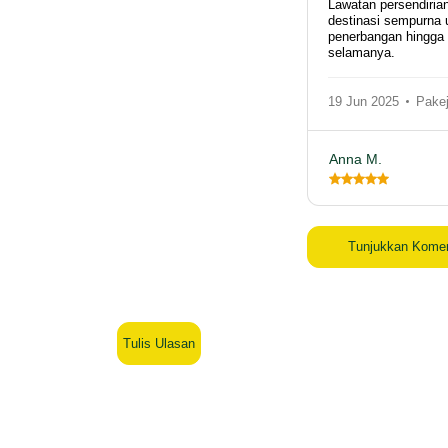
Lawatan persendiri
destinasi sempurna 
penerbangan hingga
selamanya.
19 Jun 2025
Pakej
Anna M.
Tunjukkan Kome
Tulis Ulasan