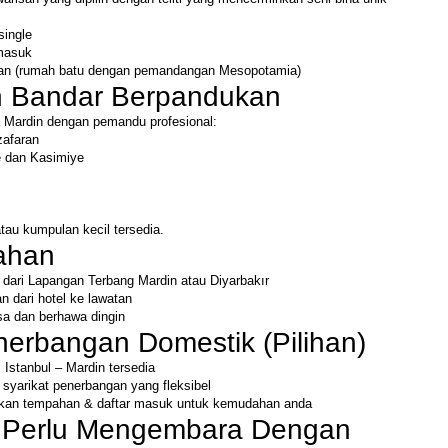
single
rmasuk
ihan (rumah batu dengan pemandangan Mesopotamia)
n Bandar Berpandukan
Mardin dengan pemandu profesional:
zafaran
e dan Kasimiye
atau kumpulan kecil tersedia.
ahan
dari Lapangan Terbang Mardin atau Diyarbakır
 dari hotel ke lawatan
sa dan berhawa dingin
enerbangan Domestik (Pilihan)
i Istanbul – Mardin tersedia
n syarikat penerbangan yang fleksibel
kan tempahan & daftar masuk untuk kemudahan anda
 Perlu Mengembara Dengan 