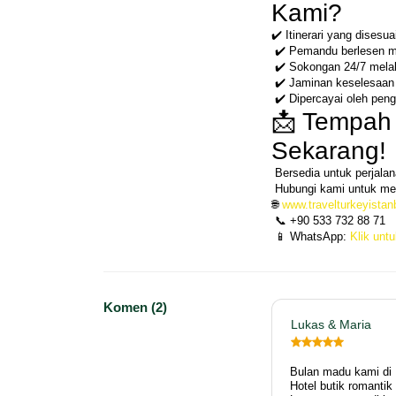
Kami?
✔️ Itinerari yang dises
 ✔️ Pemandu berlesen m
 ✔️ Sokongan 24/7 mel
 ✔️ Jaminan keselesaa
 ✔️ Dipercayai oleh pen
📩 Tempah 
Sekarang!
 Bersedia untuk perjala
 Hubungi kami untuk me
🌐 
www.travelturkeyistan
 📞 +90 533 732 88 71
 📱 WhatsApp: 
Klik untu
Komen (2)
Lukas & Maria
Bulan madu kami di M
Hotel butik romant