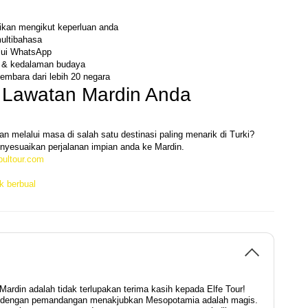
uaikan mengikut keperluan anda
ultibahasa
alui WhatsApp
n & kedalaman budaya
gembara dari lebih 20 negara
Lawatan Mardin Anda 
nan melalui masa di salah satu destinasi paling menarik di Turki?
nyesuaikan perjalanan impian anda ke Mardin.
bultour.com
k berbual
ardin adalah tidak terlupakan terima kasih kepada Elfe Tour!
ik dengan pemandangan menakjubkan Mesopotamia adalah magis.