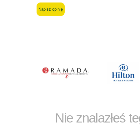
Napisz opinię
Nie znalazłeś t