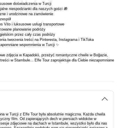
susowe doświadczenia w Turcji
alne niespodzianki dla naszych gości 🎁
zne i urodzinowe na zamówienie
 zespół
s Vito i luksusowe usługi transportowe
izowane planowanie podróży
gielskim przez cały czas podróży
ia tworzenia treści na Pinteresta, Instagrama i TikToka
ezapomniane wspomnienia w Turcji ✨
we zdjęcia w Kapadokii, przeżyć romantyczne chwile w Boğazie, 
reści w Stambule... Elfe Tour zaprojektuje dla Ciebie niezapomniane 
na w Turcji z Elfe Tour była absolutnie magiczna. Każda chwila
yczny film. Od zapierających dech w piersiach widoków w
 sesje zdjęciowe na dachach w Istambule, wszystko było dla nas
izowane. Szczególnie podobały nam się niespodzianki związane z