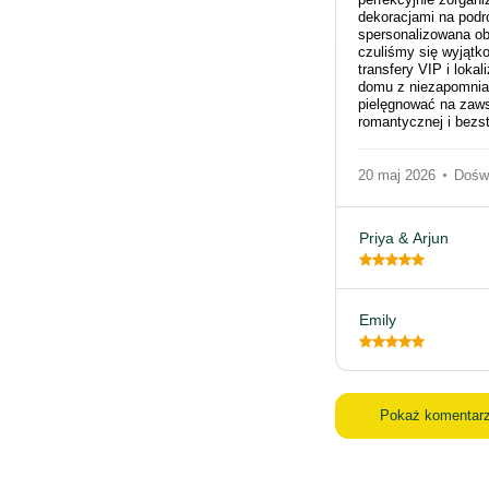
dekoracjami na podr
spersonalizowana obs
czuliśmy się wyjątk
transfery VIP i loka
domu z niezapomnian
pielęgnować na zaw
romantycznej i bezst
20 maj 2026
Doświ
Priya & Arjun
Emily
Pokaż komentar