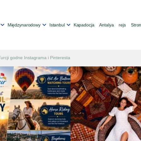
Międzynarodowy
Istanbul
Kapadocja
Antalya
rejs
Stro
rcji godne Instagrama i Pinteresta