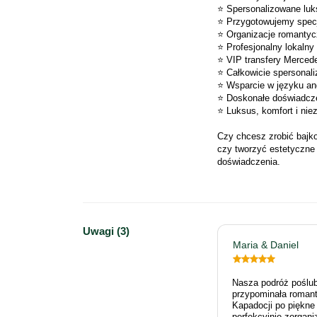
⭐ Spersonalizowane luk
⭐ Przygotowujemy specj
⭐ Organizacje romantyc
⭐ Profesjonalny lokalny
⭐ VIP transfery Mercede
⭐ Całkowicie spersonal
⭐ Wsparcie w języku an
⭐ Doskonałe doświadczen
⭐ Luksus, komfort i ni
Czy chcesz zrobić bajko
czy tworzyć estetyczne t
doświadczenia.
Uwagi (3)
Maria & Daniel
Nasza podróż poślub
przypominała romant
Kapadocji po piękne
perfekcyjnie zorgan