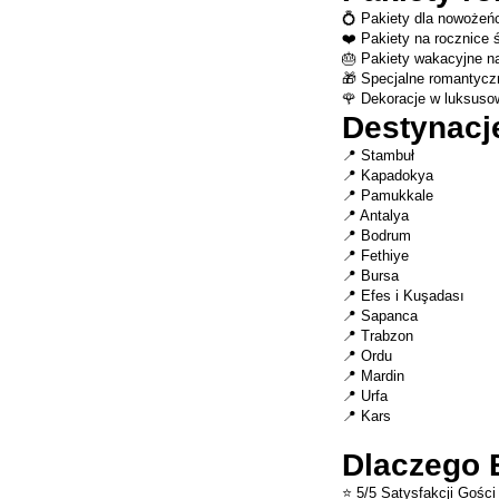
💍 Pakiety dla nowożeń
❤️ Pakiety na rocznice 
🎂 Pakiety wakacyjne n
🎁 Specjalne romantycz
🌹 Dekoracje w luksusow
Destynacj
📍 Stambuł
📍 Kapadokya
📍 Pamukkale
📍 Antalya
📍 Bodrum
📍 Fethiye
📍 Bursa
📍 Efes i Kuşadası
📍 Sapanca
📍 Trabzon
📍 Ordu
📍 Mardin
📍 Urfa
📍 Kars
Dlaczego 
⭐ 5/5 Satysfakcji Gości