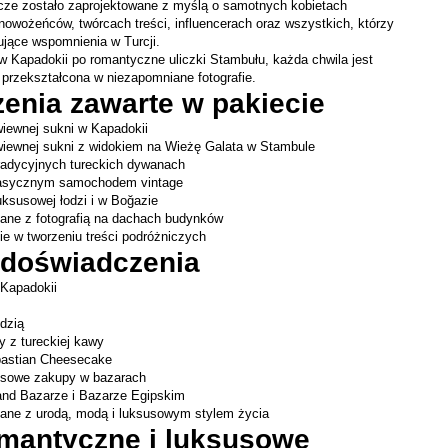
cze zostało zaprojektowane z myślą o samotnych kobietach 
nowożeńców, twórcach treści, influencerach oraz wszystkich, którzy 
ujące wspomnienia w Turcji.
 Kapadokii po romantyczne uliczki Stambułu, każda chwila jest 
 przekształcona w niezapomniane fotografie.
enia zawarte w pakiecie
wiewnej sukni w Kapadokii
wiewnej sukni z widokiem na Wieżę Galata w Stambule
tradycyjnych tureckich dywanach
klasycznym samochodem vintage
uksusowej łodzi i w Boğazie
ane z fotografią na dachach budynków
ie w tworzeniu treści podróżniczych
 doświadczenia
 Kapadokii
odzią
 z tureckiej kawy
bastian Cheesecake
susowe zakupy w bazarach
nd Bazarze i Bazarze Egipskim
ane z urodą, modą i luksusowym stylem życia
omantyczne i luksusowe