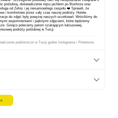
óż poślubną, doświadczenie rejsu jachtem po Bosforze oraz
ługa od Zehry i jej niesamowitego zespołu ❤️ Sprawili, że
owo i komfortowo przez cały czas naszej podróży. Hotele,
lizacje do zdjęć były powyżej naszych oczekiwań. Wróciliśmy do
ymi wspomnieniami i pięknymi zdjęciami, które będziemy
sze. Gorąco polecamy parom szukającym luksusowej,
resowej podróży poślubnej w Turcji.
adczenie podróżnicze w Turcji godne Instagrama i Pinteresta
ze