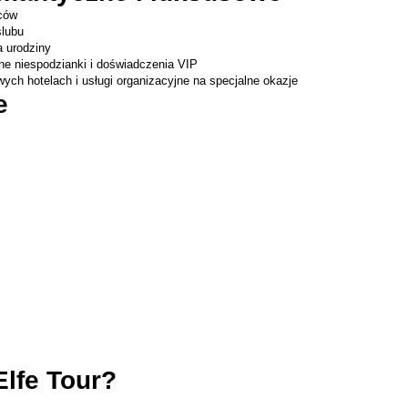
ców
ślubu
a urodziny
ne niespodzianki i doświadczenia VIP
ych hotelach i usługi organizacyjne na specjalne okazje
e
Elfe Tour?