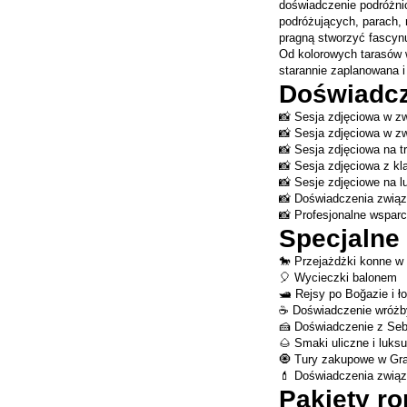
doświadczenie podróżni
podróżujących, parach, 
pragną stworzyć fascyn
Od kolorowych tarasów w
starannie zaplanowana i
Doświadcz
📸 Sesja zdjęciowa w z
📸 Sesja zdjęciowa w z
📸 Sesja zdjęciowa na 
📸 Sesja zdjęciowa z 
📸 Sesje zdjęciowe na l
📸 Doświadczenia związ
📸 Profesjonalne wsparc
Specjalne
🐎 Przejażdżki konne w
🎈 Wycieczki balonem
🛥️ Rejsy po Boğazie i ł
☕ Doświadczenie wróżby
🍰 Doświadczenie z Se
🌰 Smaki uliczne i luk
🧿 Tury zakupowe w Gra
💄 Doświadczenia związ
Pakiety r