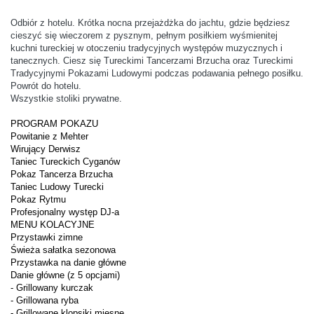
Odbiór z hotelu. Krótka nocna przejażdżka do jachtu, gdzie będziesz 
cieszyć się wieczorem z pysznym, pełnym posiłkiem wyśmienitej 
kuchni tureckiej w otoczeniu tradycyjnych występów muzycznych i 
tanecznych. Ciesz się Tureckimi Tancerzami Brzucha oraz Tureckimi 
Tradycyjnymi Pokazami Ludowymi podczas podawania pełnego posiłku. 
Powrót do hotelu.
Wszystkie stoliki prywatne.
PROGRAM POKAZU
Powitanie z Mehter
Wirujący Derwisz
Taniec Tureckich Cyganów
Pokaz Tancerza Brzucha
Taniec Ludowy Turecki
Pokaz Rytmu
Profesjonalny występ DJ-a
MENU KOLACYJNE
Przystawki zimne
Świeża sałatka sezonowa
Przystawka na danie główne
Danie główne (z 5 opcjami)
- Grillowany kurczak
- Grillowana ryba
- Grillowane klopsiki mięsne