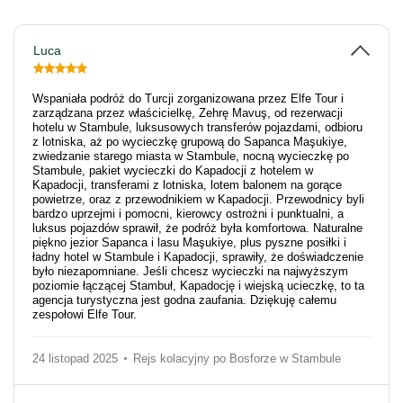
Luca
Wspaniała podróż do Turcji zorganizowana przez Elfe Tour i
zarządzana przez właścicielkę, Zehrę Mavuş, od rezerwacji
hotelu w Stambule, luksusowych transferów pojazdami, odbioru
z lotniska, aż po wycieczkę grupową do Sapanca Maşukiye,
zwiedzanie starego miasta w Stambule, nocną wycieczkę po
Stambule, pakiet wycieczki do Kapadocji z hotelem w
Kapadocji, transferami z lotniska, lotem balonem na gorące
powietrze, oraz z przewodnikiem w Kapadocji. Przewodnicy byli
bardzo uprzejmi i pomocni, kierowcy ostrożni i punktualni, a
luksus pojazdów sprawił, że podróż była komfortowa. Naturalne
piękno jezior Sapanca i lasu Maşukiye, plus pyszne posiłki i
ładny hotel w Stambule i Kapadocji, sprawiły, że doświadczenie
było niezapomniane. Jeśli chcesz wycieczki na najwyższym
poziomie łączącej Stambuł, Kapadocję i wiejską ucieczkę, to ta
agencja turystyczna jest godna zaufania. Dziękuję całemu
zespołowi Elfe Tour.
24 listopad 2025
Rejs kolacyjny po Bosforze w Stambule