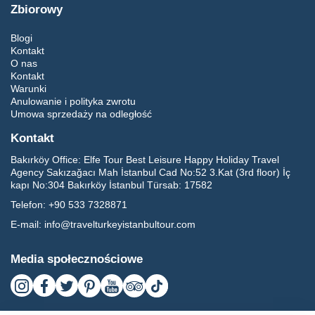
Zbiorowy
Blogi
Kontakt
O nas
Kontakt
Warunki
Anulowanie i polityka zwrotu
Umowa sprzedaży na odległość
Kontakt
Bakırköy Office:
Elfe Tour Best Leisure Happy Holiday Travel
Agency Sakızağacı Mah İstanbul Cad No:52 3.Kat (3rd floor) İç
kapı No:304 Bakırköy İstanbul Türsab: 17582
Telefon:
+90 533 7328871
E-mail:
info@travelturkeyistanbultour.com
Media społecznościowe