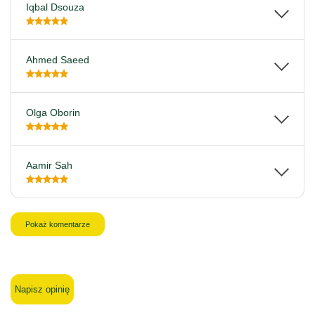
Iqbal Dsouza
Ahmed Saeed
Olga Oborin
Aamir Sah
Pokaż komentarze
Napisz opinię