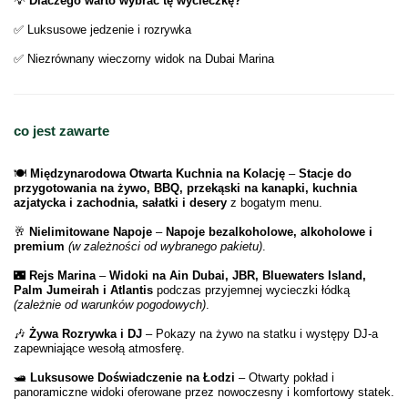
💡
Dlaczego warto wybrać tę wycieczkę?
✅ Luksusowe jedzenie i rozrywka
✅ Niezrównany wieczorny widok na Dubai Marina
co jest zawarte
🍽️
Międzynarodowa Otwarta Kuchnia na Kolację
–
Stacje do
przygotowania na żywo, BBQ, przekąski na kanapki, kuchnia
azjatycka i zachodnia, sałatki i desery
z bogatym menu.
🥂
Nielimitowane Napojе
–
Napojе bezalkoholowe, alkoholowe i
premium
(w zależności od wybranego pakietu)
.
🌃
Rejs Marina
–
Widoki na Ain Dubai, JBR, Bluewaters Island,
Palm Jumeirah i Atlantis
podczas przyjemnej wycieczki łódką
(zależnie od warunków pogodowych)
.
🎶
Żywa Rozrywka i DJ
– Pokazy na żywo na statku i występy DJ-a
zapewniające wesołą atmosferę.
🛥
Luksusowe Doświadczenie na Łodzi
– Otwarty pokład i
panoramiczne widoki oferowane przez nowoczesny i komfortowy statek.