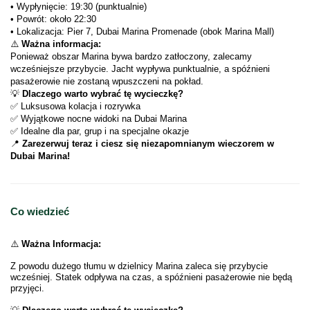
• Wypłynięcie: 19:30 (punktualnie)
• Powrót: około 22:30
• Lokalizacja: Pier 7, Dubai Marina Promenade (obok Marina Mall)
⚠️ 
Ważna informacja:
Ponieważ obszar Marina bywa bardzo zatłoczony, zalecamy 
wcześniejsze przybycie. Jacht wypływa punktualnie, a spóźnieni 
pasażerowie nie zostaną wpuszczeni na pokład.
💡 
Dlaczego warto wybrać tę wycieczkę?
✅ Luksusowa kolacja i rozrywka
✅ Wyjątkowe nocne widoki na Dubai Marina
✅ Idealne dla par, grup i na specjalne okazje
📍 
Zarezerwuj teraz i ciesz się niezapomnianym wieczorem w 
Dubai Marina!
Co wiedzieć
⚠️
Ważna Informacja:
Z powodu dużego tłumu w dzielnicy Marina zaleca się przybycie
wcześniej. Statek odpływa na czas, a spóźnieni pasażerowie nie będą
przyjęci.