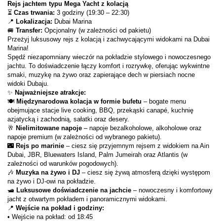
Rejs jachtem typu Mega Yacht z kolacją
⏳ 
Czas trwania:
 3 godziny (19:30 – 22:30)
📍 
Lokalizacja:
 Dubai Marina
🚐 
Transfer:
 Opcjonalny (w zależności od pakietu)
Przeżyj luksusowy rejs z kolacją i zachwycającymi widokami na Dubai 
Marina!
Spędź niezapomniany wieczór na pokładzie stylowego i nowoczesnego 
jachtu. To doświadczenie łączy komfort i rozrywkę, oferując wykwintne 
smaki, muzykę na żywo oraz zapierające dech w piersiach nocne 
widoki Dubaju.
✨ 
Najważniejsze atrakcje:
🍽 
Międzynarodowa kolacja w formie bufetu
 – bogate menu 
obejmujące stacje live cooking, BBQ, przekąski canapé, kuchnię 
azjatycką i zachodnią, sałatki oraz desery.
🥂 
Nielimitowane napoje
 – napoje bezalkoholowe, alkoholowe oraz 
napoje premium (w zależności od wybranego pakietu).
🌃 
Rejs po marinie
 – ciesz się przyjemnym rejsem z widokiem na Ain 
Dubai, JBR, Bluewaters Island, Palm Jumeirah oraz Atlantis (w 
zależności od warunków pogodowych).
🎶 
Muzyka na żywo i DJ
 – ciesz się żywą atmosferą dzięki występom 
na żywo i DJ-owi na pokładzie.
🛥 
Luksusowe doświadczenie na jachcie
 – nowoczesny i komfortowy 
jacht z otwartym pokładem i panoramicznymi widokami.
📍 
Wejście na pokład i godziny:
• Wejście na pokład: od 18:45