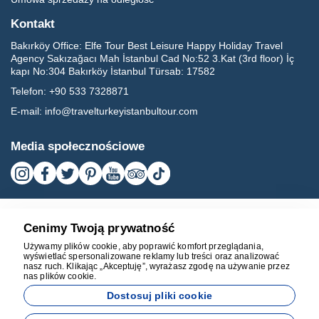
Kontakt
Bakırköy Office:
Elfe Tour Best Leisure Happy Holiday Travel
Agency Sakızağacı Mah İstanbul Cad No:52 3.Kat (3rd floor) İç
kapı No:304 Bakırköy İstanbul Türsab: 17582
Telefon:
+90 533 7328871
E-mail:
info@travelturkeyistanbultour.com
Media społecznościowe
Cenimy Twoją prywatność
Używamy plików cookie, aby poprawić komfort przeglądania,
wyświetlać spersonalizowane reklamy lub treści oraz analizować
nasz ruch. Klikając „Akceptuję”, wyrażasz zgodę na używanie przez
nas plików cookie.
17582
Dostosuj pliki cookie
BEST LEISURE HAPPY HOLIDAY TRAVEL AGENCY - 17582