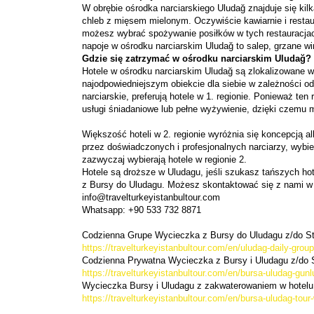
W obrębie ośrodka narciarskiego Uludağ znajduje się kilk
chleb z mięsem mielonym. Oczywiście kawiarnie i restaur
możesz wybrać spożywanie posiłków w tych restauracjach 
napoje w ośrodku narciarskim Uludağ to salep, grzane w
Gdzie się zatrzymać w ośrodku narciarskim Uludağ?
Hotele w ośrodku narciarskim Uludağ są zlokalizowane w
najodpowiedniejszym obiekcie dla siebie w zależności od
narciarskie, preferują hotele w 1. regionie. Ponieważ ten 
usługi śniadaniowe lub pełne wyżywienie, dzięki czemu m
Większość hoteli w 2. regionie wyróżnia się koncepcją all-
przez doświadczonych i profesjonalnych narciarzy, wybieraj
zazwyczaj wybierają hotele w regionie 2.
Hotele są droższe w Uludagu, jeśli szukasz tańszych hot
z Bursy do Uludagu. Możesz skontaktować się z nami w s
info@travelturkeyistanbultour.com
Whatsapp: +90 533 732 8871
Codzienna Grupe Wycieczka z Bursy do Uludagu z/do S
https://travelturkeyistanbultour.com/en/uludag-daily-group
Codzienna Prywatna Wycieczka z Bursy i Uludagu z/do
https://travelturkeyistanbultour.com/en/bursa-uludag-gunl
Wycieczka Bursy i Uludagu z zakwaterowaniem w hotelu
https://travelturkeyistanbultour.com/en/bursa-uludag-tou