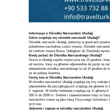
Informacje o Ośrodku Narciarskim Uludağ
Gdzie znajduje się ośrodek narciarski Uludağ?
Ośrodek narciarski Uludağ, położony w granicach prowin
południowo-zachodniej części miasta. Ośrodek narciarski
od centrum miasta Bursa. Odległość do Stambułu wynosi
Kiedy jechać do Ośrodka Narciarskiego Uludağ?
Sezon w Uludağ zwykle rozpoczyna się 15 grudnia i trw
od sezonu, trasy są głównie odpowiednie do jazdy na nar
odwiedzenie ośrodka narciarskiego to od 15 grudnia do 
aż do połowy kwietnia.
Cechy tras w Ośrodku Narciarskim Uludağ
W ośrodku narciarskim Uludağ znajdują się trzy rodzaje t
odpowiednie dla początkujących znajdują się głównie w 1
2. regionie. W strefie hotelowej znajdują się 11 głównych
300 m do 2000 m. Średnie i zaawansowane trasy to trasy 
narciarskim znane są jako trasy Fizycznego Szkolenia i
tych tras.
Jedzenie i napoje w ośrodku narciarskim Uludağ