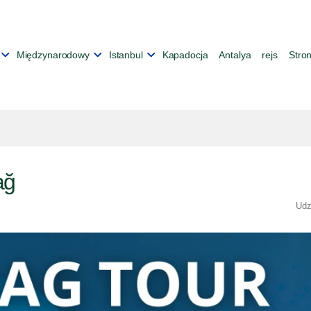
Międzynarodowy
Istanbul
Kapadocja
Antalya
rejs
Stro
ağ
Udz