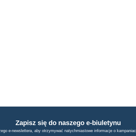
Zapisz się do naszego e-biuletynu
zego e-newslettera, aby otrzymywać natychmiastowe informacje o kampaniac