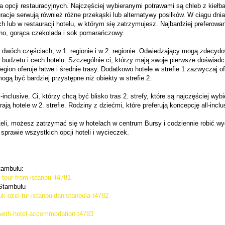
a opcji restauracyjnych. Najczęściej wybieranymi potrawami są chleb z kiełbas
acje serwują również różne przekąski lub alternatywy posiłków. W ciągu dnia 
lub w restauracji hotelu, w którym się zatrzymujesz. Najbardziej preferowan
ino, gorąca czekolada i sok pomarańczowy.
 dwóch częściach, w 1. regionie i w 2. regionie. Odwiedzający mogą zdecydo
 budżetu i cech hotelu. Szczególnie ci, którzy mają swoje pierwsze doświadc
region oferuje łatwe i średnie trasy. Dodatkowo hotele w strefie 1 zazwyczaj ofe
ogą być bardziej przystępne niż obiekty w strefie 2.
inclusive. Ci, którzy chcą być blisko tras 2. strefy, które są najczęściej wybi
ą hotele w 2. strefie. Rodziny z dziećmi, które preferują koncepcję all-inclus
eli, możesz zatrzymać się w hotelach w centrum Bursy i codziennie robić wyc
prawie wszystkich opcji hoteli i wycieczek.
tambułu:
-tour-from-istanbul-t4781
 Stambułu
uk-ozel-tur-istanbuldanistanbula-t4782
r-with-hotel-accommodation-t4783