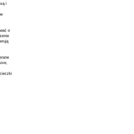
ą i 
e 
wać o 
zenie 
rują 
erane 
ive, 
ieczki 