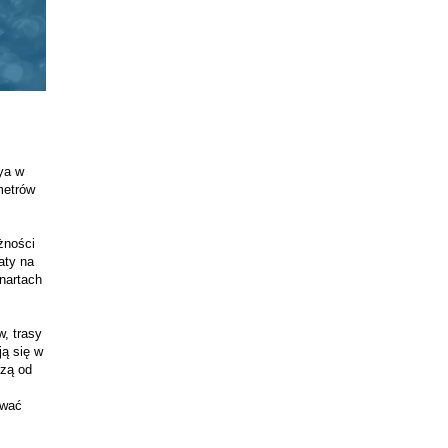
a w 
etrów 
ności 
ty na 
artach 
, trasy 
ą się w 
zą od 
wać 