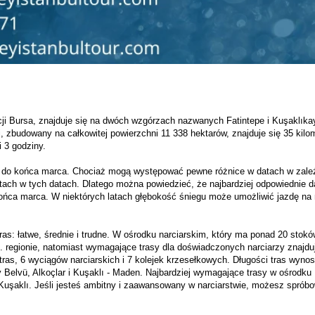
cji Bursa, znajduje się na dwóch wzgórzach nazwanych Fatintepe i Kuşaklıkay
, zbudowany na całkowitej powierzchni 11 338 hektarów, znajduje się 35 kilom
 3 godziny.
a do końca marca. Chociaż mogą występować pewne różnice w datach w zależ
tach w tych datach. Dlatego można powiedzieć, że najbardziej odpowiednie da
końca marca. W niektórych latach głębokość śniegu może umożliwić jazdę na n
ras: łatwe, średnie i trudne. W ośrodku narciarskim, który ma ponad 20 stoków
. regionie, natomiast wymagające trasy dla doświadczonych narciarzy znajduj
 tras, 6 wyciągów narciarskich i 7 kolejek krzesełkowych. Długości tras wynos
Belvü, Alkoçlar i Kuşaklı - Maden. Najbardziej wymagające trasy w ośrodku 
 Kuşaklı. Jeśli jesteś ambitny i zaawansowany w narciarstwie, możesz spróbo