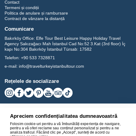
Contact
Termeni și condiții
Politica de anulare și rambursare
Contract de vânzare la distanță
Comunicare
Bakırköy Office:
Elfe Tour Best Leisure Happy Holiday Travel
Agency Sakızağacı Mah İstanbul Cad No:52 3.Kat (3rd floor) İç
kapı No:304 Bakırköy İstanbul Türsab: 17582
Telefon:
+90 533 7328871
e-mail:
info@travelturkeyistanbultour.com
Rețelele de socializare
Apreciem confidențialitatea dumneavoastră
Folosim cookie-uri pentru a vă îmbunătăți experiența de navigare,
pentru a vă oferi reclame sau conținut personalizat și pentru a ne
analiza traficul. Făcând clic pe „Accept”, sunteți de acord cu