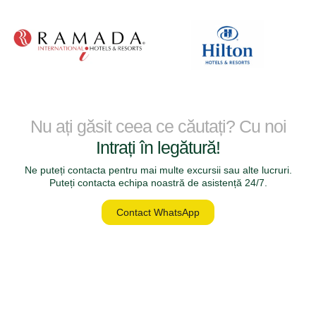
✔ Serviciul de ghidare privat în Atena
✔ Închiriere de Mercedes Vito & Sprinter cu șofer
✔ Servicii de transfer din portul de croazieră
✔ Rezervări de hoteluri în Atena
✔ Tururi private în Atena
✔ Tururi de o zi în Atena
Nu ați găsit ceea ce căutați? Cu noi
✔ Servicii de călătorie VIP în Grecia
Intrați în legătură!
Elfe Tour oferă soluții profesionale pentru descoperiri istorice în Atena,
transferuri de lux, experiențe private de croazieră, tururi gastronomice și
Ne puteți contacta pentru mai multe excursii sau alte lucruri.
planificarea personalizată a călătoriilor.
Puteți contacta echipa noastră de asistență 24/7.
Contact WhatsApp