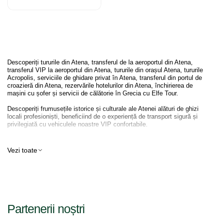
Descoperiți tururile din Atena, transferul de la aeroportul din Atena,
transferul VIP la aeroportul din Atena, tururile din orașul Atena, tururile
Acropolis, serviciile de ghidare privat în Atena, transferul din portul de
croazieră din Atena, rezervările hotelurilor din Atena, închirierea de
mașini cu șofer și servicii de călătorie în Grecia cu Elfe Tour.
Descoperiți frumusețile istorice și culturale ale Atenei alături de ghizi
locali profesioniști, beneficiind de o experiență de transport sigură și
privilegiată cu vehiculele noastre VIP confortabile.
✔ Transfer de la aeroportul din Atena
Vezi toate
✔ Transfer VIP la aeroportul din Atena
✔ Transfer din portul din Atena
✔ Tururi ale orașului Atena
✔ Tururi Acropolis & Parthenon
Partenerii noștri