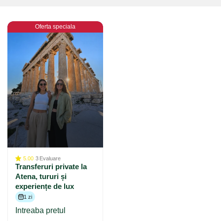
Oferta speciala
5.00
3
Evaluare
Transferuri private la
Atena, tururi și
experiențe de lux
1 zi
Intreaba pretul