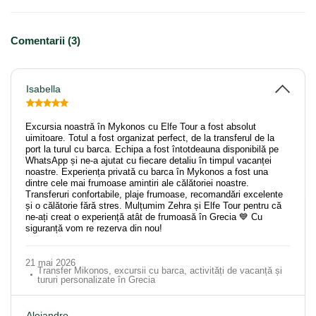
Comentarii (3)
Isabella
Excursia noastră în Mykonos cu Elfe Tour a fost absolut
uimitoare. Totul a fost organizat perfect, de la transferul de la
port la turul cu barca. Echipa a fost întotdeauna disponibilă pe
WhatsApp și ne-a ajutat cu fiecare detaliu în timpul vacanței
noastre. Experiența privată cu barca în Mykonos a fost una
dintre cele mai frumoase amintiri ale călătoriei noastre.
Transferuri confortabile, plaje frumoase, recomandări excelente
și o călătorie fără stres. Mulțumim Zehra și Elfe Tour pentru că
ne-ați creat o experiență atât de frumoasă în Grecia 💙 Cu
siguranță vom re rezerva din nou!
21 mai 2026
Transfer Mikonos, excursii cu barca, activități de vacanță și
tururi personalizate în Grecia
Alejandro