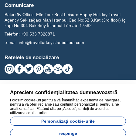
Comunicare
Bakırköy Office:
Elfe Tour Best Leisure Happy Holiday Travel
Agency Sakızağacı Mah İstanbul Cad No:52 3.Kat (3rd floor) İç
kapı No:304 Bakırköy İstanbul Türsab: 17582
Telefon:
+90 533 7328871
e-mail:
info@travelturkeyistanbultour.com
Rețelele de socializare
Apreciem confidențialitatea dumneavoastră
Folosim cookie-uri pentru a vă îmbunătăți experiența de navigare,
pentru a vă oferi reclame sau conținut personalizat și pentru a ne
analiza traficul. Făcând clic pe „Accept”, sunteți de acord cu
utilizarea cookie-urilor.
17582
Personalizați cookie-urile
BEST LEISURE HAPPY HOLIDAY TRAVEL AGENCY - 17582
respinge