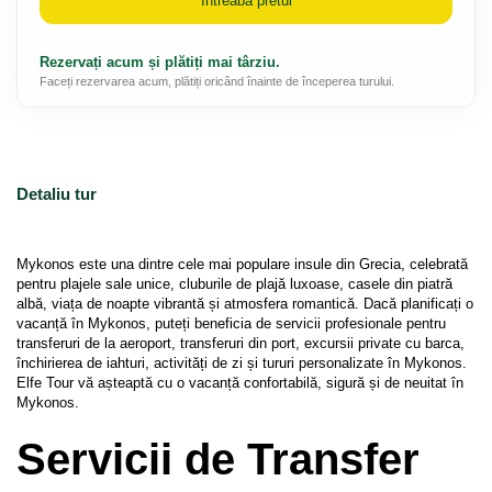
Intreaba pretul
Rezervați acum și plătiți mai târziu.
Faceți rezervarea acum, plătiți oricând înainte de începerea turului.
Detaliu tur
Mykonos este una dintre cele mai populare insule din Grecia, celebrată 
pentru plajele sale unice, cluburile de plajă luxoase, casele din piatră 
albă, viața de noapte vibrantă și atmosfera romantică. Dacă planificați o 
vacanță în Mykonos, puteți beneficia de servicii profesionale pentru 
transferuri de la aeroport, transferuri din port, excursii private cu barca, 
închirierea de iahturi, activități de zi și tururi personalizate în Mykonos.
Elfe Tour vă așteaptă cu o vacanță confortabilă, sigură și de neuitat în 
Mykonos.
Servicii de Transfer 