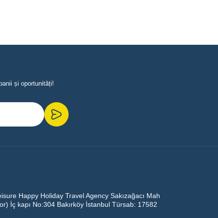
nii și oportunități!
eisure Happy Holiday Travel Agency Sakızağacı Mah
oor) İç kapı No:304 Bakırköy İstanbul Türsab: 17582