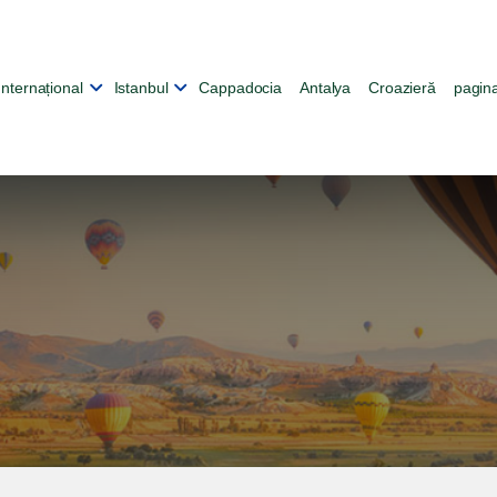
Internațional
Istanbul
Cappadocia
Antalya
Croazieră
pagina