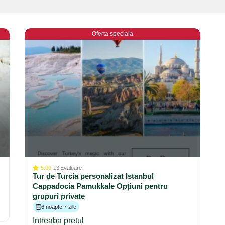
Oferta speciala
5.00
13
Evaluare
Tur de Turcia personalizat Istanbul
Cappadocia Pamukkale Opțiuni pentru
grupuri private
6 noapte 7 zile
Intreaba pretul