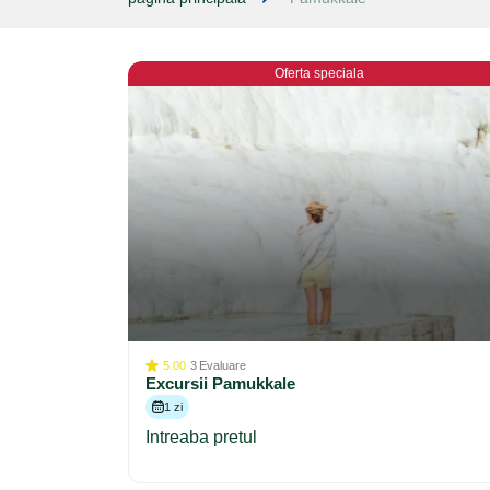
Oferta speciala
5.00
3
Evaluare
Excursii Pamukkale
1 zi
Intreaba pretul