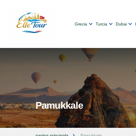
Grecia
Turcia
Dubai
Pamukkale
pagina principala
Pamukkale