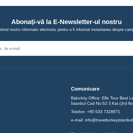
Abonați-vă la E-Newsletter-ul nostru
tinul nostru informativ electronic pentru a fi informat instantaneu despre campa
Comunicare
Bakırköy Office:
Elfe Tour Best L
İstanbul Cad No:52 3.Kat (3rd fl
Telefon:
+90 533 7328871
e-mail:
info@travelturkeyistanbu