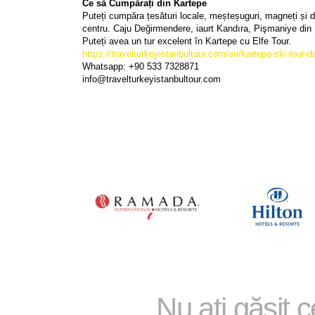
Ce să Cumpărați din Kartepe
Puteți cumpăra țesături locale, meșteșuguri, magneți și d
centru. Caju Değirmendere, iaurt Kandıra, Pişmaniye din İ
Puteți avea un tur excelent în Kartepe cu Elfe Tour.
https://travelturkeyistanbultour.com/en/kartepe-ski-tour-
Whatsapp: +90 533 7328871
info@travelturkeyistanbultour.com
Nu ați găsit 