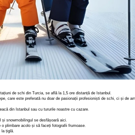
țiuni de schi din Turcia, se află la 1,5 ore distanță de Istanbul.
e, care este preferată nu doar de pasionații profesioniști de schi, ci și de ama
leacă din Istanbul sau cu tururile noastre cu cazare.
ul și snowmobilingul se desfășoară aici.
o plimbare acolo și să faceți fotografii frumoase.
a țiglă.