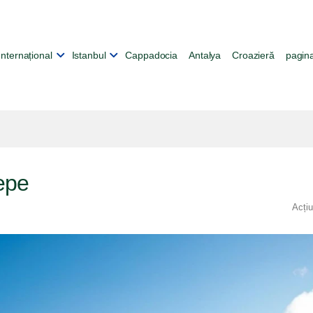
Internațional
Istanbul
Cappadocia
Antalya
Croazieră
pagina
tepe
Acți