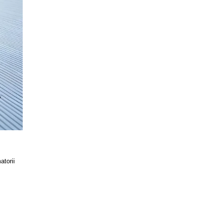
torii 