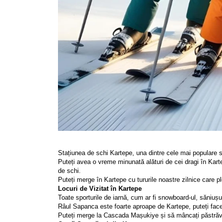
Stațiunea de schi Kartepe, una dintre cele mai populare sta
Puteți avea o vreme minunată alături de cei dragi în Kartep
de schi.
Puteți merge în Kartepe cu tururile noastre zilnice care p
Locuri de Vizitat în Kartepe
Toate sporturile de iarnă, cum ar fi snowboard-ul, săniuș
Râul Sapanca este foarte aproape de Kartepe, puteți face 
Puteți merge la Cascada Mașukiye și să mâncați păstrăv l