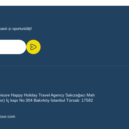
nii și oportunități!
eisure Happy Holiday Travel Agency Sakızağacı Mah
oor) İç kapı No:304 Bakırköy İstanbul Türsab: 17582
ltour.com