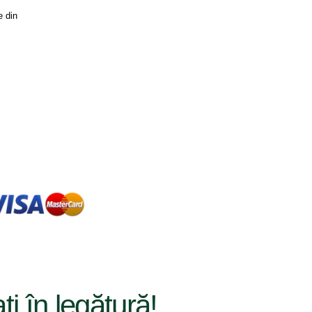
 din 
ați în legătură!