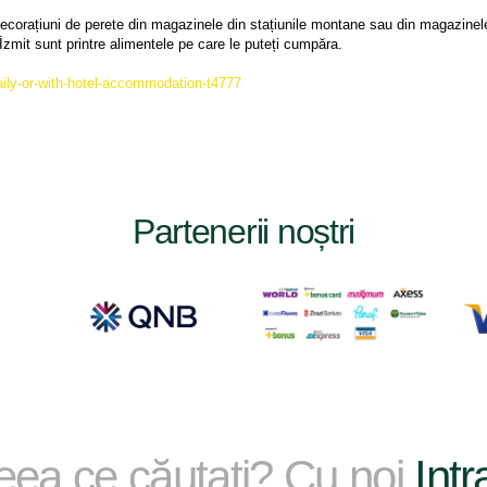
ecorațiuni de perete din magazinele din stațiunile montane sau din magazinele
zmit sunt printre alimentele pe care le puteți cumpăra.
daily-or-with-hotel-accommodation-t4777
Partenerii noștri
ceea ce căutați? Cu noi
Intr