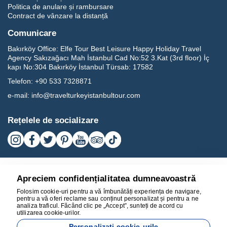
Politica de anulare și rambursare
Contract de vânzare la distanță
Comunicare
Bakırköy Office:
Elfe Tour Best Leisure Happy Holiday Travel
Agency Sakızağacı Mah İstanbul Cad No:52 3.Kat (3rd floor) İç
kapı No:304 Bakırköy İstanbul Türsab: 17582
Telefon:
+90 533 7328871
e-mail:
info@travelturkeyistanbultour.com
Rețelele de socializare
Apreciem confidențialitatea dumneavoastră
Folosim cookie-uri pentru a vă îmbunătăți experiența de navigare,
pentru a vă oferi reclame sau conținut personalizat și pentru a ne
analiza traficul. Făcând clic pe „Accept”, sunteți de acord cu
utilizarea cookie-urilor.
17582
Personalizați cookie-urile