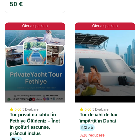
50 €
Oferta speciala
Oferta speciala
5.00
3
Evaluare
5.00
3
Evaluare
Tur privat cu iahtul în
Tur de iaht de lux
Fethiye Ölüdeniz – Înot
împărțit în Dubai
în golfuri ascunse,
2 oră
prânzul inclus
%20 reducere