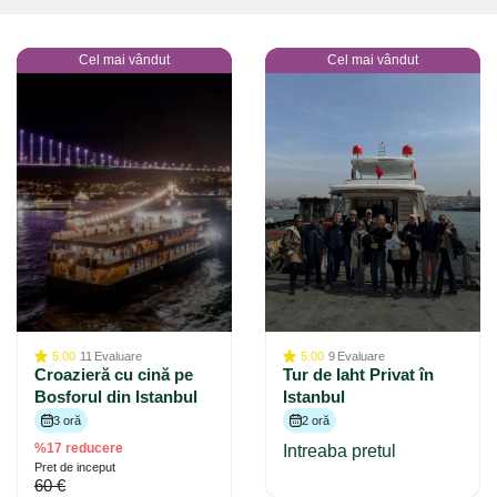
Cel mai vândut
Cel mai vândut
5.00
11
Evaluare
5.00
9
Evaluare
Croazieră cu cină pe
Tur de Iaht Privat în
Bosforul din Istanbul
Istanbul
3 oră
2 oră
%17 reducere
Intreaba pretul
Pret de inceput
60 €