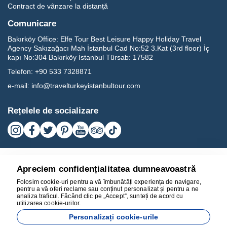
Contract de vânzare la distanță
Comunicare
Bakırköy Office:
Elfe Tour Best Leisure Happy Holiday Travel
Agency Sakızağacı Mah İstanbul Cad No:52 3.Kat (3rd floor) İç
kapı No:304 Bakırköy İstanbul Türsab: 17582
Telefon:
+90 533 7328871
e-mail:
info@travelturkeyistanbultour.com
Rețelele de socializare
Apreciem confidențialitatea dumneavoastră
Folosim cookie-uri pentru a vă îmbunătăți experiența de navigare,
pentru a vă oferi reclame sau conținut personalizat și pentru a ne
analiza traficul. Făcând clic pe „Accept”, sunteți de acord cu
utilizarea cookie-urilor.
17582
Personalizați cookie-urile
BEST LEISURE HAPPY HOLIDAY TRAVEL AGENCY - 17582