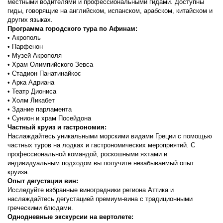
местными водителями и профессиональными гидами. Доступны 
гиды, говорящие на английском, испанском, арабском, китайском и 
других языках.
Программа городского тура по Афинам:
• Акрополь
• Парфенон
• Музей Акрополя
• Храм Олимпийского Зевса
• Стадион Панатинайкос
• Арка Адриана
• Театр Диониса
• Холм Ликабет
• Здание парламента
• Сунион и храм Посейдона
Частный круиз и гастрономия:
Наслаждайтесь уникальными морскими видами Греции с помощью 
частных туров на лодках и гастрономических мероприятий. С 
профессиональной командой, роскошными яхтами и 
индивидуальным подходом вы получите незабываемый опыт 
круиза.
Опыт дегустации вин:
Исследуйте избранные виноградники региона Аттика и 
наслаждайтесь дегустацией премиум-вина с традиционными 
греческими блюдами.
Однодневные экскурсии на вертолете: