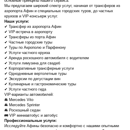
основные принципы нашего сервиса.
Мы предлагаем широкий спектр услуг, начиная от трансферов из 
аэропорта Афин и специальных городских туров, до частных 
круизов и VIP-консьерж услуг.
Наши услуги:
✔ Трансфер из аэропорта Афин
✔ VIP-встреча в аэропорту
✔ Трансферы из порта Афин
✔ Частные городские туры
✔ Туры по Акрополю и Парфенону
✔ Услуги частного круиза
✔ Аренда роскошного автомобиля с водителем
✔ Услуги лимузина для свадеб
✔ Корпоративные трансферные услуги
✔ Однодневные вертолетные туры
✔ Экскурсии по дегустации вин
✔ Кулинарные и гастрономические туры
✔ Услуги частного гида
VIP-варианты автомобилей:
🚘 Mercedes Vito
🚘 Mercedes Sprinter
🚘 Роскошный седан
🚌 VIP миниавтобус и автобус
Профессиональные услуги:
Исследуйте Афины безопасно и комфортно с нашими опытными 