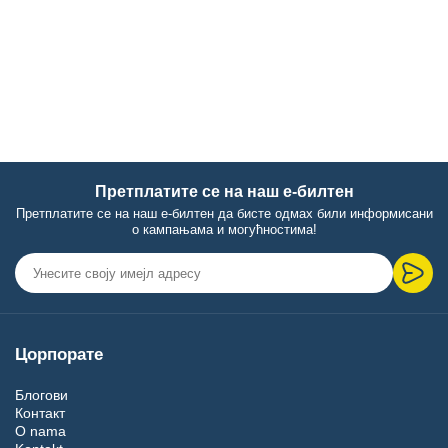
Претплатите се на наш е-билтен
Претплатите се на наш е-билтен да бисте одмах били информисани
о кампањама и могућностима!
Цорпорате
Блогови
Контакт
O nama