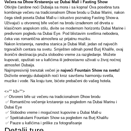
Večera na Dhow Krstarenju uz Dubai Mall i Fasting Show
Otkrijte čarobne noći Dubaija sa mora i sa kopna! Ova posebna tura 
kombinuje večeru na tradicionalnom Dhow brodu u Dubai Marini, nakon 
čega sledi poseta Dubai Mall-u i iskustvo poznatog Fasting Show-a.
Uživajući u otvorenoj bife večeri na brodu izrađenom od drveta u 
klasičnom arapskom stilu, divite se modernom horizontu Dubai Marine i 
predivnom pogledu na Dubai Eye. Pod blistavim svetlima nebodera, 
čeka vas romantična atmosfera uz prijatnu muziku.
Nakon krstarenja, naredna stanica je Dubai Mall, jedan od najvećih 
trgovačkih centara na svetu. Smješten odmah pored Burj Khalife, ovaj 
ikonični destinacija pruža slobodno vreme za razgledanje. Možete 
kupovati, opuštati se u kafićima ili jednostavno uživati u živoj noćnoj 
atmosferi Dubaija.
Najimpresivniji trenutak večeri je 
najveći Fountain Show na svetu!
Doživite energiju dubaijskih noći kroz savršenu harmoniju svetla, 
muzike i vode. Na kraju ture, bićete prebačeni do vašeg hotela.
<="" h3="">
✅ Otvoreni bife uz večeru na tradicionalnom Dhow brodu
 ✅ Romantično večernje krstarenje sa pogledom na Dubai Marinu i 
Dubai Eye
 ✅ Slobodno vreme i mogućnost kupovine u Dubai Mall-u
 ✅ Spektakularni Fountain Show sa pogledom na Burj Khalifu
 ✅ Pauze u kafićima i prilike za fotografisanje
Detalji ture