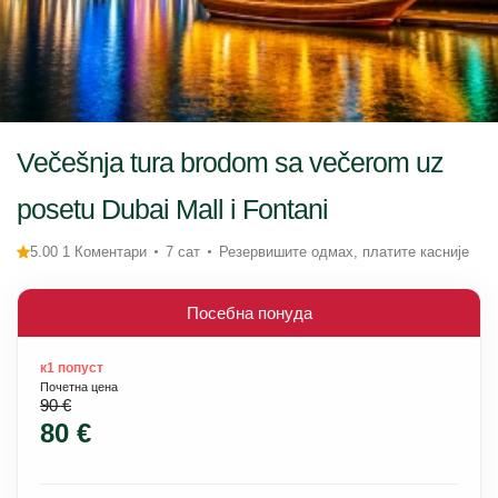
Večešnja tura brodom sa večerom uz
posetu Dubai Mall i Fontani
5.00 1 Коментари
7 сат
Резервишите одмах, платите касније
Посебна понуда
к1 попуст
Почетна цена
90 €
80 €