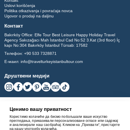
Kontakt
Uslovi korišćenja
Politika otkazivanja i povraćaja novca
Ugovor o prodaji na daljinu
Контакт
Bakırköy Office:
Elfe Tour Best Leisure Happy Holiday Travel
Agency Sakızağacı Mah İstanbul Cad No:52 3.Kat (3rd floor) İç
kapı No:304 Bakırköy İstanbul Türsab: 17582
Телефон:
+90 533 7328871
Е-маил:
info@travelturkeyistanbultour.com
Друштвени медији
Ценимо вашу приватност
Користимо колачиће да бисмо побољшали ваше искуство
прегледања, приказивали персонализоване огласе или садржај
и анализирали наш саобраћај. Кликом на „Прихвати“, пристајете
на нашу употребу колачића.
17582