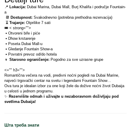
📍 
Lokacija:
 Dubai Marina, Dubai Mall, Burj Khalifa i područje Fountain-
a
 📆 
Dostupnost:
 Svakodnevno (potrebna prethodna rezervacija)
 ⏳ 
Trajanje:
 Otprilike 7 sati
🎟️ 
< strong="">
 • Otvoreni bife i piće
 • Dhow krstarenje
 • Poseta Dubai Mall-u
 • Gledanje Fountain Show-a
 • Povratni prevoz od/do hotela
👦 
Starosno ograničenje:
 Pogodno za sve uzrasne grupe
<="" h3="">
Romantična večera na vodi, predivni noćni pogledi na Dubai Marine, 
najveći trgovački centar na svetu i legendarni Fountain Show…
Ova tura je idealan izbor za one koji žele da dožive noćni život Dubaija 
u celosti u jednom programu.
✨ 
Rezervišite odmah i uživajte u nezaboravnom doživljaju pod 
svetlima Dubaija!
Шта треба знати