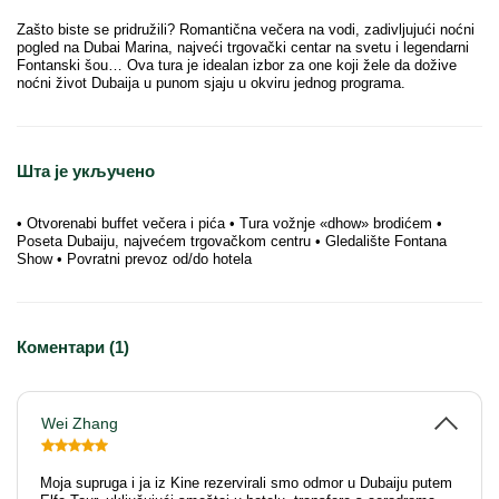
Zašto biste se pridružili? Romantična večera na vodi, zadivljujući noćni
pogled na Dubai Marina, najveći trgovački centar na svetu i legendarni
Fontanski šou… Ova tura je idealan izbor za one koji žele da dožive
noćni život Dubaija u punom sjaju u okviru jednog programa.
Шта је укључено
• Otvorenabi buffet večera i pića • Tura vožnje «dhow» brodićem •
Poseta Dubaiju, najvećem trgovačkom centru • Gledalište Fontana
Show • Povratni prevoz od/do hotela
Коментари (1)
Wei Zhang
Moja supruga i ja iz Kine rezervirali smo odmor u Dubaiju putem