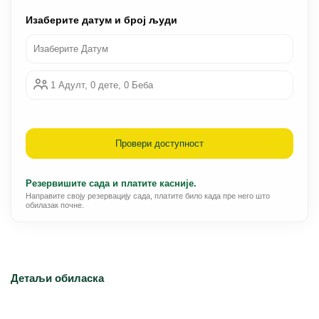
Изаберите датум и број људи
Изаберите Датум
1 Адулт, 0 дете, 0 Беба
Провери доступност
Резервишите сада и платите касније.
Направите своју резервацију сада, платите било када пре него што
обилазак почне.
Детаљи обиласка