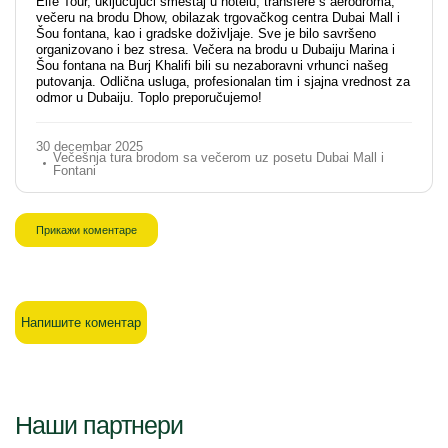
Elfe Tour, uključujući smeštaj u hotelu, transfere s aerodroma,
večeru na brodu Dhow, obilazak trgovačkog centra Dubai Mall i
Šou fontana, kao i gradske doživljaje. Sve je bilo savršeno
organizovano i bez stresa. Večera na brodu u Dubaiju Marina i
Šou fontana na Burj Khalifi bili su nezaboravni vrhunci našeg
putovanja. Odlična usluga, profesionalan tim i sjajna vrednost za
odmor u Dubaiju. Toplo preporučujemo!
30 decembar 2025
Večešnja tura brodom sa večerom uz posetu Dubai Mall i
Fontani
Прикажи коментаре
Напишите коментар
Наши партнери