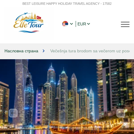
BEST LEISURE HAPPY HOLIDAY TRAVEL AGENCY - 17582
EUR
Насловна страна
Večešnja tura brodom sa večerom uz posetu 