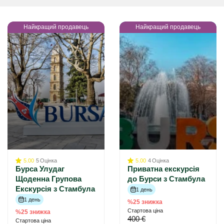
Найкращий продавець
Найкращий продавець
5.00
5
Оцінка
5.00
4
Оцінка
Бурса Улудаг
Приватна екскурсія
Щоденна Групова
до Бурси з Стамбула
Екскурсія з Стамбула
1 день
1 день
%25 знижка
Стартова ціна
%25 знижка
400 €
Стартова ціна