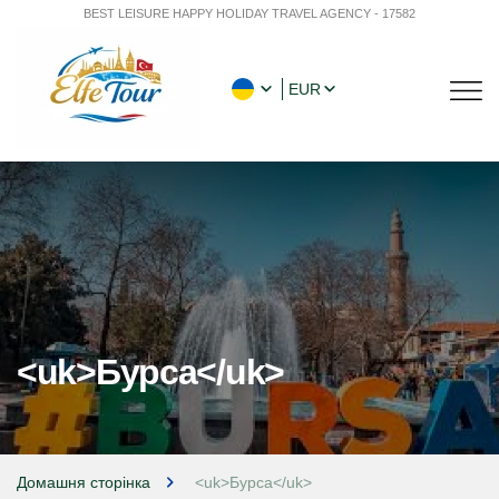
BEST LEISURE HAPPY HOLIDAY TRAVEL AGENCY - 17582
EUR
<uk>Бурса</uk>
Домашня сторінка
<uk>Бурса</uk>