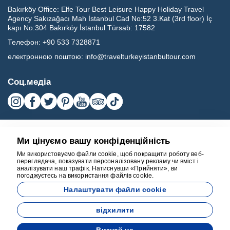
Bakırköy Office:
Elfe Tour Best Leisure Happy Holiday Travel
Agency Sakızağacı Mah İstanbul Cad No:52 3.Kat (3rd floor) İç
kapı No:304 Bakırköy İstanbul Türsab: 17582
Телефон:
+90 533 7328871
електронною поштою:
info@travelturkeyistanbultour.com
Соц.медіа
Ми цінуємо вашу конфіденційність
Ми використовуємо файли cookie, щоб покращити роботу веб-
переглядача, показувати персоналізовану рекламу чи вміст і
аналізувати наш трафік. Натиснувши «Прийняти», ви
погоджуєтесь на використання файлів cookie.
17582
Налаштувати файли cookie
BEST LEISURE HAPPY HOLIDAY TRAVEL AGENCY - 17582
відхилити
Розроблено