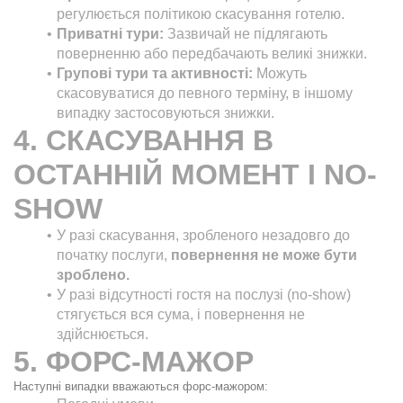
регулюється політикою скасування готелю.
Приватні тури:
 Зазвичай не підлягають 
поверненню або передбачають великі знижки.
Групові тури та активності:
 Можуть 
скасовуватися до певного терміну, в іншому 
випадку застосовуються знижки.
4. СКАСУВАННЯ В 
ОСТАННІЙ МОМЕНТ І NO-
SHOW
У разі скасування, зробленого незадовго до 
початку послуги, 
повернення не може бути 
зроблено.
У разі відсутності гостя на послузі (no-show) 
стягується вся сума, і повернення не 
здійснюється.
5. ФОРС-МАЖОР
Наступні випадки вважаються форс-мажором: