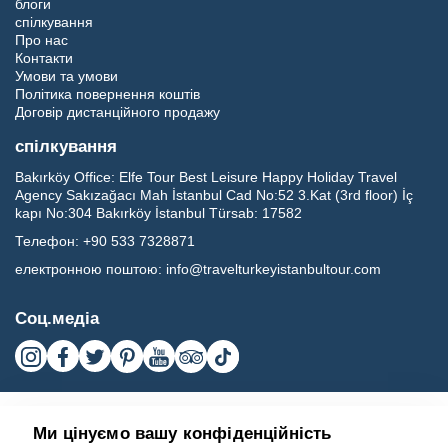
блоги
спілкування
Про нас
Контакти
Умови та умови
Політика повернення коштів
Договір дистанційного продажу
спілкування
Bakırköy Office:
Elfe Tour Best Leisure Happy Holiday Travel
Agency Sakızağacı Mah İstanbul Cad No:52 3.Kat (3rd floor) İç
kapı No:304 Bakırköy İstanbul Türsab: 17582
Телефон:
+90 533 7328871
електронною поштою:
info@travelturkeyistanbultour.com
Соц.медіа
Ми цінуємо вашу конфіденційність