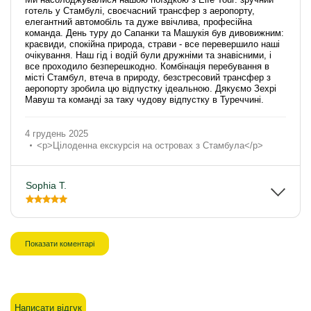
готель у Стамбулі, своєчасний трансфер з аеропорту,
елегантний автомобіль та дуже ввічлива, професійна
команда. День туру до Сапанки та Машукія був дивовижним:
краєвиди, спокійна природа, страви - все перевершило наші
очікування. Наш гід і водій були дружніми та знавісними, і
все проходило безперешкодно. Комбінація перебування в
місті Стамбул, втеча в природу, безстресовий трансфер з
аеропорту зробила цю відпустку ідеальною. Дякуємо Зехрі
Мавуш та команді за таку чудову відпустку в Туреччині.
4 грудень 2025
<p>Цілоденна екскурсія на островах з Стамбула</p>
Sophia T.
Показати коментарі
Написати відгук