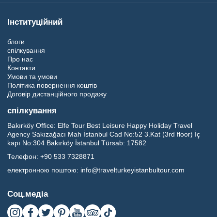
Інституційний
блоги
спілкування
Про нас
Контакти
Умови та умови
Політика повернення коштів
Договір дистанційного продажу
спілкування
Bakırköy Office:
Elfe Tour Best Leisure Happy Holiday Travel
Agency Sakızağacı Mah İstanbul Cad No:52 3.Kat (3rd floor) İç
kapı No:304 Bakırköy İstanbul Türsab: 17582
Телефон:
+90 533 7328871
електронною поштою:
info@travelturkeyistanbultour.com
Соц.медіа