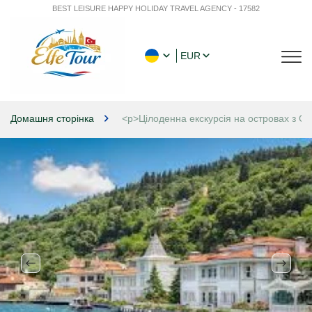
BEST LEISURE HAPPY HOLIDAY TRAVEL AGENCY - 17582
EUR
Домашня сторінка
<p>Цілоденна екскурсія на островах з С