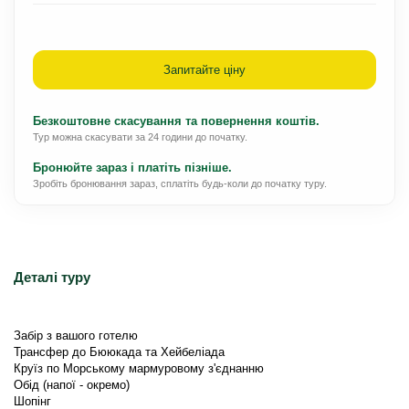
Запитайте ціну
Безкоштовне скасування та повернення коштів.
Тур можна скасувати за 24 години до початку.
Бронюйте зараз і платіть пізніше.
Зробіть бронювання зараз, сплатіть будь-коли до початку туру.
Деталі туру
Забір з вашого готелю
Трансфер до Бююкада та Хейбеліада
Круїз по Морському мармуровому з'єднанню
Обід (напої - окремо)
Шопінг