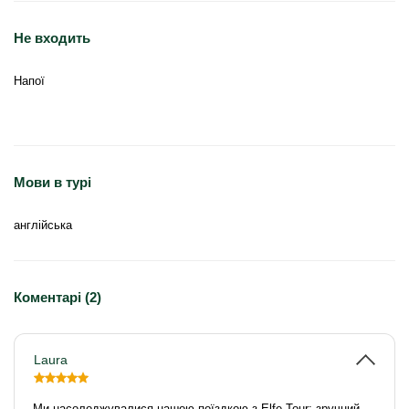
Не входить
Напої
Мови в турі
англійська
Коментарі (2)
Laura
Ми насолоджувалися нашою поїздкою з Elfe Tour: зручний