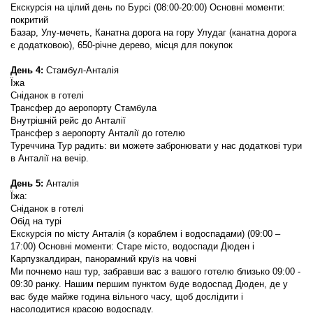
Екскурсія на цілий день по Бурсі (08:00-20:00) Основні моменти: 
покритий  
Базар, Улу-мечеть, Канатна дорога на гору Улудаг (канатна дорога 
є додатковою), 650-річне дерево, місця для покупок
День 4:
 Стамбул-Анталія
Їжа
Сніданок в готелі
Трансфер до аеропорту Стамбула
Внутрішній рейс до Анталії
Трансфер з аеропорту Анталії до готелю
Туреччина Тур радить: ви можете забронювати у нас додаткові тури 
в Анталії на вечір.
День 5:
 Анталія
Їжа:
Сніданок в готелі
Обід на турі
Екскурсія по місту Анталія (з кораблем і водоспадами) (09:00 – 
17:00) Основні моменти: Старе місто, водоспади Дюден і 
Карпузкалдиран, панорамний круїз на човні
Ми почнемо наш тур, забравши вас з вашого готелю близько 09:00 - 
09:30 ранку. Нашим першим пунктом буде водоспад Дюден, де у 
вас буде майже година вільного часу, щоб дослідити і 
насолодитися красою водоспаду.