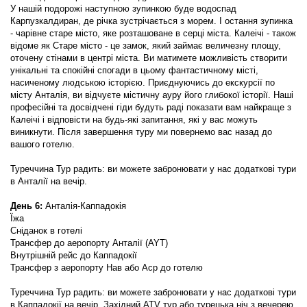
У нашій подорожі наступною зупинкою буде водоспад 
Карпузкалдиран, де річка зустрічається з морем. І остання зупинка 
- чарівне старе місто, яке розташоване в серці міста. Калеічі - також 
відоме як Старе місто - це замок, який займає величезну площу, 
оточену стінами в центрі міста. Ви матимете можливість створити 
унікальні та спокійні спогади в цьому фантастичному місті, 
насиченому людською історією. Приєднуючись до екскурсії по 
місту Анталія, ви відчуєте містичну ауру його глибокої історії. Наші 
професійні та досвідчені гіди будуть раді показати вам найкраще з 
Калеічі і відповісти на будь-які запитання, які у вас можуть 
виникнути. Після завершення туру ми повернемо вас назад до 
вашого готелю.
Туреччина Тур радить: ви можете забронювати у нас додаткові тури 
в Анталії на вечір.
День 6:
 Анталія-Каппадокія
Їжа
Сніданок в готелі
Трансфер до аеропорту Анталії (AYT)
Внутрішній рейс до Каппадокії
Трансфер з аеропорту Нав або Аср до готелю
Туреччина Тур радить: ви можете забронювати у нас додаткові тури 
в Каппадокії на вечір. Західний ATV тур або турецька ніч з вечерею, 