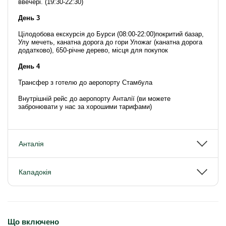
ввечері. (19:30-22:30)
День 3
Цілодобова екскурсія до Бурси (08:00-22:00)покритий базар,
Улу мечеть, канатна дорога до гори Уложаг (канатна дорога
додатково), 650-річне дерево, місця для покупок
День 4
Трансфер з готелю до аеропорту Стамбула
Внутрішній рейс до аеропорту Анталії (ви можете
забронювати у нас за хорошими тарифами)
Анталія
Кападокія
Що включено