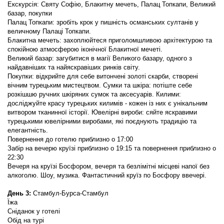
Екскурсія: Святу Софію, Блакитну мечеть, Палац Топкапи, Великий 
базар, покупки
Палац Топкапи: зробіть крок у пишність османських султанів у 
величному Палаці Топкапи.
Блакитна мечеть: захоплюйтеся приголомшливою архітектурою та 
спокійною атмосферою іконічної Блакитної мечеті.
Великий базар: загубитися в магії Великого базару, одного з 
найдавніших та найяскравіших ринків світу.
Покупки: відкрийте для себе витончені золоті скарби, створені 
вічним турецьким мистецтвом. Сумки та шкіра: потіште себе 
розкішшю ручних шкіряних сумок та аксесуарів. Килими: 
досліджуйте красу турецьких килимів - кожен із них є унікальним 
витвором тканинної історії. Ювелірні вироби: сяйте яскравими 
турецькими ювелірними виробами, які поєднують традицію та 
елегантність.
Повернення до готелю приблизно о 17:00
Забір на вечерю круїзі приблизно о 19:15 та повернення приблизно о 
22:30
Вечеря на круїзі Босфором, вечеря та безлімітні місцеві напої без 
алкоголю. Шоу, музика. Фантастичний круїз по Босфору ввечері.
День 3:
 Стамбул-Бурса-Стамбул
Їжа
Сніданок у готелі
Обід на турі