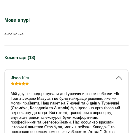
Мови в турі
англійська
Коментарі (13)
Jisoo Kim
Мій друг і я подорожували до Туреччини разом і обрали Elfe
Tour з Зехрою Мавуш, і це було найкраще рішення, яке ми
могли прийняти. Наш пакет на 7 ночей та 8 днів у Туреччині
(Стамбул, Кападокія та Анталія) був ідеально організований
від початку до кінця. Всі готелі, трансфери з аеропорту,
внутрішні рейси та екскурсії були комфортними,
професійними та безперебійними. Нас особливо вразили
історичні пам'ятки Стамбула, магічні пейзажі Кападокії та
прекрасне середземноморське узбережжя Анталії. Зехра