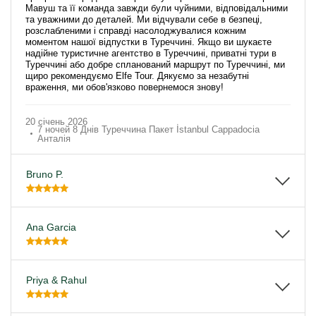
Мавуш та її команда завжди були чуйними, відповідальними
та уважними до деталей. Ми відчували себе в безпеці,
розслабленими і справді насолоджувалися кожним
моментом нашої відпустки в Туреччині. Якщо ви шукаєте
надійне туристичне агентство в Туреччині, приватні тури в
Туреччині або добре спланований маршрут по Туреччині, ми
щиро рекомендуємо Elfe Tour. Дякуємо за незабутні
враження, ми обов'язково повернемося знову!
20 січень 2026
7 ночей 8 Днів Туреччина Пакет İstanbul Cappadocia
Анталія
Bruno P.
Ana Garcia
Priya & Rahul