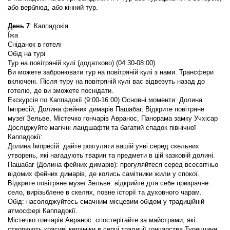
або верблюд, або кінний тур.
День 7
: Каппадокія
Їжа
Сніданок в готелі
Обід на турі
Тур на повітряній кулі (додатково) (04:30-08:00)
Ви можете забронювати тур на повітряній кулі з нами. Трансфери 
включені. Після туру на повітряній кулі вас відвезуть назад до 
готелю, де ви зможете поснідати.
Екскурсія по Каппадокії (9:00-16:00) Основні моменти: Долина 
Імпресій, Долина фейних димарів Пашабаг, Відкрите повітряне 
музеї Зельве, Містечко гончарів Авранос, Панорама замку Учхісар
Досліджуйте магічні ландшафти та багатий спадок північної 
Каппадокії:
Долина Імпресій: дайте розгуляти вашій уяві серед скельних 
утворень, які нагадують тварин та предмети в цій казковій долині.
Пашабаг (Долина фейних димарів): прогуляйтеся серед всесвітньо 
відомих фейних димарів, де колись самітники жили у спокої.
Відкрите повітряне музеї Зельве: відкрийте для себе призрачне 
село, вирізьблене в скелях, повне історії та духовного чарам.
Обід: насолоджуйтесь смачним місцевим обідом у традиційній 
атмосфері Каппадокії.
Містечко гончарів Авранос: спостерігайте за майстрами, які 
створюють красиві кераміки в серці традиції гончарства Туреччини.