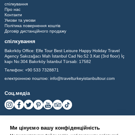
спілкування
Про нас
Контакти
Умови та умови
Політика повернення коштів
Договір дистанційного продажу
спілкування
Bakırköy Office:
Elfe Tour Best Leisure Happy Holiday Travel
Agency Sakızağacı Mah İstanbul Cad No:52 3.Kat (3rd floor) İç
kapı No:304 Bakırköy İstanbul Türsab: 17582
Телефон:
+90 533 7328871
електронною поштою:
info@travelturkeyistanbultour.com
Соц.медіа
Ми цінуємо вашу конфіденційність