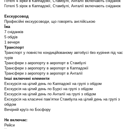
Готелі 4 зірки в Каппадокії, Стамбулі, Анталії включають сніданок
Готелі 5 зірок в Каппадокії, Стамбулі, Анталії включають сніданок
Екскурсовод 
Професійні екскурсоводи, що говорять англійською
Їжа
7 сніданків
5 обідів
1 вечеря
Транспорт
Транспорт у повністю кондиційованому автобусі без куріння під час 
турів
Трансфери з аеропорту в аеропорт в Стамбулі
Трансфери з аеропорту в аеропорт в Каппадокії
Трансфери з аеропорту в аеропорт в Анталії
Інші включені елементи
Екскурсія на цілий день по Каппадокії на групі з обідом
Екскурсія на цілий день по Бурсі на групі з обідом
Екскурсія на цілий день по Анталії на групі з обідом
Екскурсія на класичні пам’ятки Стамбула на цілий день на групі з 
обідом
Вечірній круїз по Босфору
Не включає:
Рейси