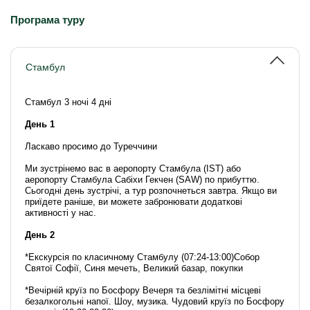
Програма туру
Стамбул
Стамбул 3 ночі 4 дні
День 1
Ласкаво просимо до Туреччини
Ми зустрінемо вас в аеропорту Стамбула (IST) або
аеропорту Стамбула Сабіхи Гекчен (SAW) по прибуттю.
Сьогодні день зустрічі, а тур розпочнеться завтра. Якщо ви
приїдете раніше, ви можете забронювати додаткові
активності у нас.
День 2
*Екскурсія по класичному Стамбулу (07:24-13:00)Собор
Святої Софії, Синя мечеть, Великий базар, покупки
*Вечірній круїз по Босфору Вечеря та безлімітні місцеві
безалкогольні напої. Шоу, музика. Чудовий круїз по Босфору