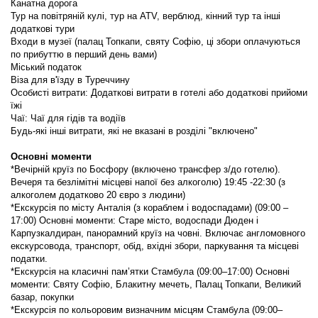
Канатна дорога
Тур на повітряній кулі, тур на ATV, верблюд, кінний тур та інші 
додаткові тури
Входи в музеї (палац Топкапи, святу Софію, ці збори оплачуються 
по прибуттю в перший день вами)
Міський податок
Віза для в'їзду в Туреччину
Особисті витрати: Додаткові витрати в готелі або додаткові прийоми 
їжі
Чаї: Чаї для гідів та водіїв
Будь-які інші витрати, які не вказані в розділі "включено"
Основні моменти
*Вечірній круїз по Босфору (включено трансфер з/до готелю). 
Вечеря та безлімітні місцеві напої без алкоголю) 19:45 -22:30 (з 
алкоголем додатково 20 євро з людини)
*Екскурсія по місту Анталія (з кораблем і водоспадами) (09:00 – 
17:00) Основні моменти: Старе місто, водоспади Дюден і 
Карпузкалдиран, панорамний круїз на човні. Включає англомовного 
екскурсовода, транспорт, обід, вхідні збори, паркування та місцеві 
податки.
*Екскурсія на класичні пам’ятки Стамбула (09:00–17:00) Основні 
моменти: Святу Софію, Блакитну мечеть, Палац Топкапи, Великий 
базар, покупки
*Екскурсія по кольоровим визначним місцям Стамбула (09:00–