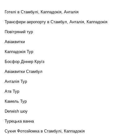
Готелі в Стамбулі, Каппадокія, Анталія
Трансфери аеропорту в Стамбул, Анталія, Каппадокія
Повітряний тур
Авіаквитки
Каппадокія Тур
Босфор Діннер Круїз
Авіаквитки Стамбул
Анталія Тур
Атв Тур
Камель Тур
Derwish шоу
Турецька ванна
Сукня Фотозйомка в Стамбулі, Каппадокія