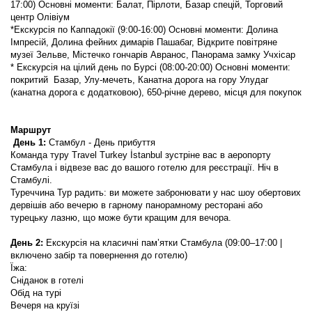
17:00) Основні моменти: Балат, Пірлоти, Базар спецій, Торговий 
центр Олівіум
*Екскурсія по Каппадокії (9:00-16:00) Основні моменти: Долина 
Імпресій, Долина фейних димарів Пашабаг, Відкрите повітряне 
музеї Зельве, Містечко гончарів Авранос, Панорама замку Учхісар
* Екскурсія на цілий день по Бурсі (08:00-20:00) Основні моменти: 
покритий  Базар, Улу-мечеть, Канатна дорога на гору Улудаг 
(канатна дорога є додатковою), 650-річне дерево, місця для покупок
Маршрут
 День 1: 
Стамбул - День прибуття
Команда туру Travel Turkey İstanbul зустріне вас в аеропорту 
Стамбула і відвезе вас до вашого готелю для реєстрації. Ніч в 
Стамбулі.
Туреччина Тур радить: ви можете забронювати у нас шоу обертових 
дервішів або вечерю в гарному панорамному ресторані або 
турецьку лазню, що може бути кращим для вечора.
День 2:
 Екскурсія на класичні пам’ятки Стамбула (09:00–17:00 | 
включено забір та повернення до готелю) 
Їжа:
Сніданок в готелі
Обід на турі
Вечеря на круїзі