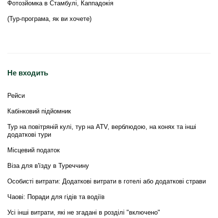
Фотозйомка в Стамбулі, Каппадокія
(Тур-програма, як ви хочете)
Не входить
Рейси
Кабінковий підйомник
Тур на повітряній кулі, тур на ATV, верблюдою, на конях та інші
додаткові тури
Місцевий податок
Віза для в'їзду в Туреччину
Особисті витрати: Додаткові витрати в готелі або додаткові страви
Чаові: Поради для гідів та водіїв
Усі інші витрати, які не згадані в розділі "включено"