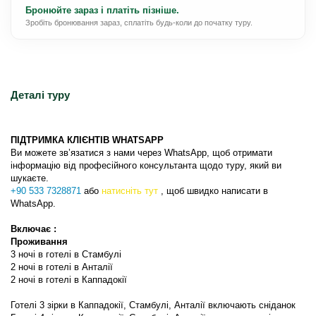
Бронюйте зараз і платіть пізніше.
Зробіть бронювання зараз, сплатіть будь-коли до початку туру.
Деталі туру
ПІДТРИМКА КЛІЄНТІВ WHATSAPP
Ви можете зв’язатися з нами через WhatsApp, щоб отримати 
інформацію від професійного консультанта щодо туру, який ви 
шукаєте.
+90 533 7328871
 або 
натисніть тут 
, щоб швидко написати в 
WhatsApp.
Включає :
Проживання
3 ночі в готелі в Стамбулі
2 ночі в готелі в Анталії
2 ночі в готелі в Каппадокії
Готелі 3 зірки в Каппадокії, Стамбулі, Анталії включають сніданок