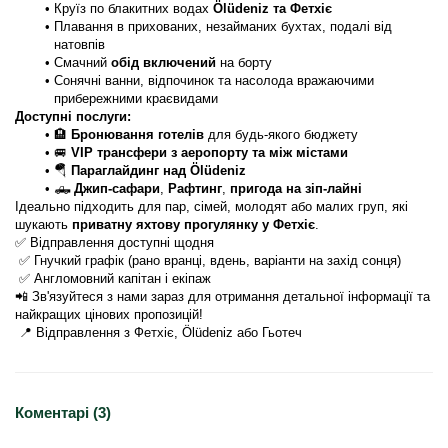
Круїз по блакитних водах 
Ölüdeniz та Фетхіє
Плавання в прихованих, незайманих бухтах, подалі від 
натовпів
Смачний 
обід включений
 на борту
Сонячні ванни, відпочинок та насолода вражаючими 
прибережними краєвидами
Доступні послуги:
🏨 
Бронювання готелів
 для будь-якого бюджету
🚐 
VIP трансфери з аеропорту та між містами
🪂 
Параглайдинг над Ölüdeniz
🛻 
Джип-сафари
, 
Рафтинг
, 
пригода на зіп-лайні
Ідеально підходить для пар, сімей, молодят або малих груп, які 
шукають 
приватну яхтову прогулянку у Фетхіє
.
✅ Відправлення доступні щодня
 ✅ Гнучкий графік (рано вранці, вдень, варіанти на захід сонця)
 ✅ Англомовний капітан і екіпаж
📲 Зв'язуйтеся з нами зараз для отримання детальної інформації та 
найкращих цінових пропозицій!
 📍 Відправлення з Фетхіє, Ölüdeniz або Гьотеч
Коментарі (3)