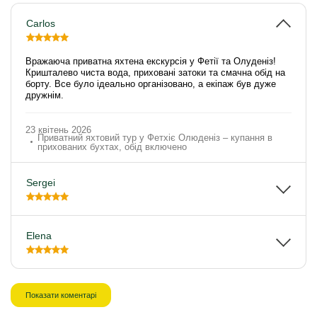
Carlos
Вражаюча приватна яхтена екскурсія у Фетії та Олуденіз!
Кришталево чиста вода, приховані затоки та смачна обід на
борту. Все було ідеально організовано, а екіпаж був дуже
дружнім.
23 квітень 2026
Приватний яхтовий тур у Фетхіє Олюденіз – купання в
прихованих бухтах, обід включено
Sergei
Elena
Показати коментарі