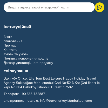
Інституційний
блоги
спілкування
Про нас
Контакти
Умови та умови
Політика повернення коштів
Договір дистанційного продажу
спілкування
Bakırköy Office:
Elfe Tour Best Leisure Happy Holiday Travel
Agency Sakızağacı Mah İstanbul Cad No:52 3.Kat (3rd floor) İç
kapı No:304 Bakırköy İstanbul Türsab: 17582
Телефон:
+90 533 7328871
електронною поштою:
info@travelturkeyistanbultour.com