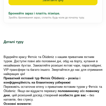
Запитайте ціну
Бронюйте зараз і платіть пізніше.
Зробіть бронювання зараз, сплатіть будь-коли до початку туру.
Деталі туру
Відкрийте красу Фетхіє та Ölüdeniz з нашим приватним яхтним 
туром. Доступні повні або половинні дні, обід на борту, купання в 
незайманих бухтах. Замовляйте розкішні яхтові чари, параглайдинг, 
VIP-трансфери та багато іншого. Звертайтеся до нас для отримання 
найкращих цін!
Приватний яхтовий тур Фетхіє Ölüdeniz – розкіш і 
конфіденційність на блакитному узбережжі
Переживіть остаточне втечу з приватним яхтовим туром у Фетхіє та 
Ölüdeniz. Якщо ви віддаєте перевагу 
половинному
 або 
повному 
дню
, цей розкішний досвід створений 
особисто для вас
 – без 
натовпів, без стресу.
Основні моменти: