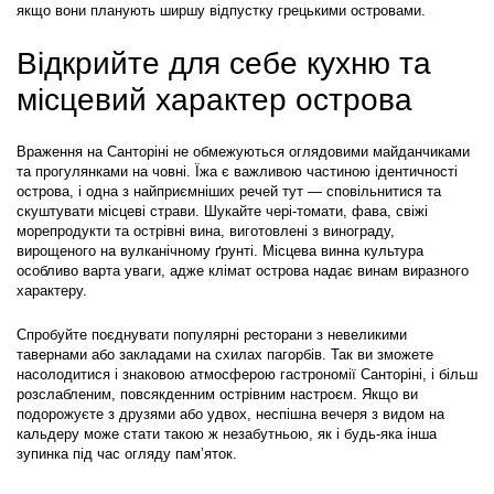
якщо вони планують ширшу відпустку грецькими островами.
Відкрийте для себе кухню та 
місцевий характер острова
Враження на Санторіні не обмежуються оглядовими майданчиками 
та прогулянками на човні. Їжа є важливою частиною ідентичності 
острова, і одна з найприємніших речей тут — сповільнитися та 
скуштувати місцеві страви. Шукайте чері-томати, фава, свіжі 
морепродукти та острівні вина, виготовлені з винограду, 
вирощеного на вулканічному ґрунті. Місцева винна культура 
особливо варта уваги, адже клімат острова надає винам виразного 
характеру.
Спробуйте поєднувати популярні ресторани з невеликими 
тавернами або закладами на схилах пагорбів. Так ви зможете 
насолодитися і знаковою атмосферою гастрономії Санторіні, і більш 
розслабленим, повсякденним острівним настроєм. Якщо ви 
подорожуєте з друзями або удвох, неспішна вечеря з видом на 
кальдеру може стати такою ж незабутньою, як і будь-яка інша 
зупинка під час огляду пам’яток.