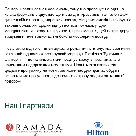
Санторіні залишається особливим, тому що пропонує не один, а 
кілька форматів відпустки. Це місце для краєвидів, так, але також 
для спокійних ранків, морських пригод, місцевих смаків і незабутніх 
заходів сонця, які щодня відчуваються по-іншому. Для 
мандрівників, які хочуть і зручності, і різноманіття, цей острів дарує 
вишуканий, але водночас глибоко атмосферний досвід.
Незалежно від того, чи ви шукаєте романтичну втечу, мальовничий 
острівний відпочинок або гнучкий маршрут Грецією з Туреччини, 
Санторіні — це напрямок, який поєднує красу з простими, але 
приємними подорожніми моментами. Почніть із знакових сіл, 
додайте прогулянку на човні, залиште час для довгих обідів і 
неквапливих прогулянок, і дозвольте острову задати ритм вашої 
подорожі.
Наші партнери