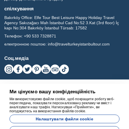
спілкування
Bakırköy Office:
Elfe Tour Best Leisure Happy Holiday Travel
Agency Sakızağacı Mah İstanbul Cad No:52 3.Kat (3rd floor) İç
kapı No:304 Bakırköy İstanbul Türsab: 17582
Телефон:
+90 533 7328871
електронною поштою:
info@travelturkeyistanbultour.com
Соц.медіа
Ми цінуємо вашу конфіденційність
Ми використовуємо файли cookie, щоб покращити роботу веб-
переглядача, показувати персоналізовану рекламу чи вміст і
аналізувати наш трафік. Натиснувши «Прийняти», ви
погоджуєтесь на використання файлів cookie.
17582
Налаштувати файли cookie
BEST LEISURE HAPPY HOLIDAY TRAVEL AGENCY - 17582