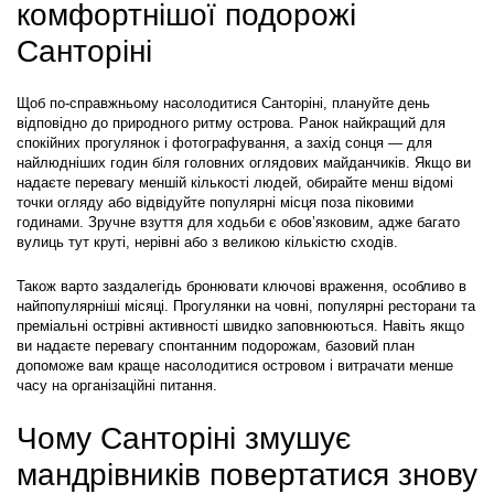
комфортнішої подорожі 
Санторіні
Щоб по-справжньому насолодитися Санторіні, плануйте день 
відповідно до природного ритму острова. Ранок найкращий для 
спокійних прогулянок і фотографування, а захід сонця — для 
найлюдніших годин біля головних оглядових майданчиків. Якщо ви 
надаєте перевагу меншій кількості людей, обирайте менш відомі 
точки огляду або відвідуйте популярні місця поза піковими 
годинами. Зручне взуття для ходьби є обов’язковим, адже багато 
вулиць тут круті, нерівні або з великою кількістю сходів.
Також варто заздалегідь бронювати ключові враження, особливо в 
найпопулярніші місяці. Прогулянки на човні, популярні ресторани та 
преміальні острівні активності швидко заповнюються. Навіть якщо 
ви надаєте перевагу спонтанним подорожам, базовий план 
допоможе вам краще насолодитися островом і витрачати менше 
часу на організаційні питання.
Чому Санторіні змушує 
мандрівників повертатися знову