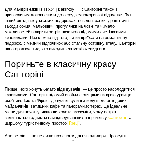
Для мандрівників із TR-34 | Bakırköy | TR Санторіні також є 
привабливим доповненням до середземноморської відпустки. Тут 
інший ритм, ніж у міських подорожах: повільні ранки, драматичні 
заходи сонця, мальовничі прогулянки на човні та чимало 
можливостей відкрити острів поза його відомими листівковими 
краєвидами. Незалежно від того, чи ви приїхали на романтичну 
подорож, сімейний відпочинок або стильну острівну втечу, Санторіні 
винагороджує тих, хто виходить за межі очевидного.
Пориньте в класичну красу 
Санторіні
Перше, чого хочуть багато відвідувачів, — це просто насолодитися 
краєвидами. Санторіні відомий своїми селищами на краю урвища, 
особливо Ією та Фірою, де вузькі вулички ведуть до оглядових 
майданчиків, затишних кафе та панорамних терас. Це ідеальне 
місце для початку, якщо ви хочете зрозуміти, чому острів 
залишається одним із найвідвідуваніших напрямків у 
Санторіні
 та 
ширшому туристичному просторі 
Греції
.
Але острів — це не лише про споглядання кальдери. Проведіть 