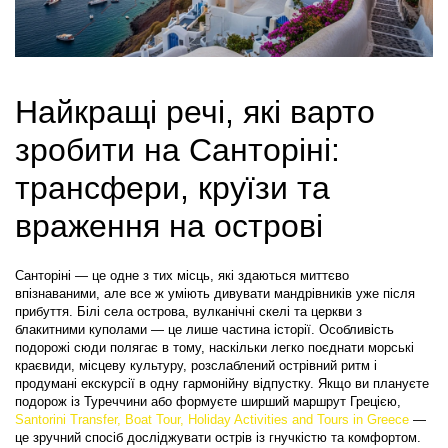
Найкращі речі, які варто 
зробити на Санторіні: 
трансфери, круїзи та 
враження на острові
Санторіні — це одне з тих місць, які здаються миттєво 
впізнаваними, але все ж уміють дивувати мандрівників уже після 
прибуття. Білі села острова, вулканічні скелі та церкви з 
блакитними куполами — це лише частина історії. Особливість 
подорожі сюди полягає в тому, наскільки легко поєднати морські 
краєвиди, місцеву культуру, розслаблений острівний ритм і 
продумані екскурсії в одну гармонійну відпустку. Якщо ви плануєте 
подорож із Туреччини або формуєте ширший маршрут Грецією, 
Santorini Transfer, Boat Tour, Holiday Activities and Tours in Greece
 — 
це зручний спосіб досліджувати острів із гнучкістю та комфортом.