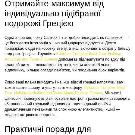
Отримайте максимум від 
індивідуально підібраної 
подорожі Грецією
Одна з причин, чому Санторіні так добре підходить як напрямок, — 
це його легка інтеграція у ширший маршрут відпустки. Дехто 
приїжджає сюди на коротку втечу, а інші включають острів у більшу 
подорож Грецією. Гнучкість 
Santorini Transfer, Boat Tour, Holiday 
Activities and Tours in Greece
 допомагає підлаштувати поїздку під 
власний ритм — незалежно від того, чи ви хочете більше 
відпочинку, більше огляду пам’яток, чи поєднання обох варіантів.
Якщо ваші плани виходять і на інші відомі грецькі напрямки, вам 
також варто звернути увагу на атмосферу 
Mykonos Transfer, Boat 
Tour, Holiday Activities and Tailor-Made Tours in Greece
. Міконос і 
Санторіні пропонують різні острівні настрої, і разом вони створюють 
збалансований грецький відпочинок: один відомий своїми 
драматичними пейзажами та спокійною елегантністю, інший — 
жвавою острівною енергією.
Практичні поради для 