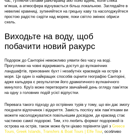
час, гуляючи селами рано-вранці або пізно вдень, коли спека 
м’якша, а атмосфера відчувається більш локальною. Заглядайте в 
невеликі крамниці, зупиняйтеся на грецьку каву та насолоджуйтеся 
простою радістю сидіти над морем, поки світло змінює обриси 
скель.
Виходьте на воду, щоб 
побачити новий ракурс
Подорож до Санторіні неможливо уявити без часу на воді. 
Прогулянки на човні відкривають доступ до вулканічних 
ландшафтів, прихованих бухт і незабутніх краєвидів на острів з 
моря. Це один із найкращих способів оцінити географію Санторіні, 
адже кальдера є результатом його драматичного вулканічного 
минулого. Круїз може перетворити звичайний день огляду пам’яток 
на одну з головних подій усієї відпустки.
Перевага такого підходу до острівних турів у тому, що він дає змогу 
поєднати відпочинок і відкриття. Замість поспіху між пам’ятками ви 
можете насолоджуватися повільнішим досвідом, де краєвид стає 
частиною самої подорожі. Тим, хто любить формат подорожей із 
острова на острів, також може бути цікаво порівняти ідеї з 
Greece 
Tours, Greek Islands, Transfers & Boat Tours | Elfe Tour
, особливо 