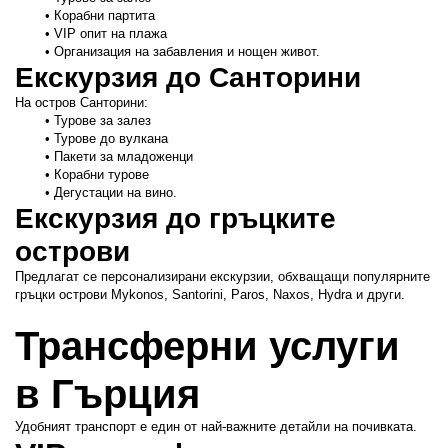
Корабни партита
VIP опит на плажа
Организация на забавления и нощен живот.
Екскурзия до Санторини
На остров Санторини:
Турове за залез
Турове до вулкана
Пакети за младоженци
Корабни турове
Дегустации на вино.
Екскурзия до гръцките 
острови
Предлагат се персонализирани екскурзии, обхващащи популярните 
гръцки острови Mykonos, Santorini, Paros, Naxos, Hydra и други.
Трансферни услуги 
в Гърция
Удобният транспорт е един от най-важните детайли на почивката.