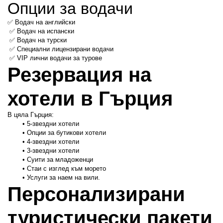
Опции за водачи
✅ Водач на английски
 ✅ Водач на испански
 ✅ Водач на турски
 ✅ Специални лицензирани водачи
 ✅ VIP лични водачи за турове
Резервация на 
хотели в Гърция
В цяла Гърция:
5-звездни хотели
Опции за бутикови хотели
4-звездни хотели
3-звездни хотели 
Суити за младоженци
Стаи с изглед към морето
Услуги за наем на вили.
Персонализирани 
туристически пакети 