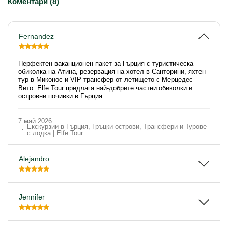
Коментари (8)
Fernandez
Перфектен ваканционен пакет за Гърция с туристическа
обиколка на Атина, резервация на хотел в Санторини, яхтен
тур в Миконос и VIP трансфер от летището с Мерцедес
Вито. Elfe Tour предлага най-добрите частни обиколки и
островни почивки в Гърция.
7 май 2026
Екскурзии в Гърция, Гръцки острови, Трансфери и Турове
с лодка | Elfe Tour
Alejandro
Jennifer