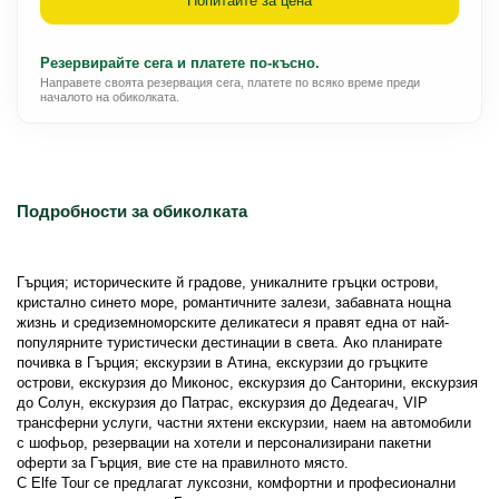
Попитайте за цена
Резервирайте сега и платете по-късно.
Направете своята резервация сега, платете по всяко време преди
началото на обиколката.
Подробности за обиколката
Гърция; историческите й градове, уникалните гръцки острови, 
кристално синето море, романтичните залези, забавната нощна 
жизнь и средиземноморските деликатеси я правят една от най-
популярните туристически дестинации в света. Ако планирате 
почивка в Гърция; екскурзии в Атина, екскурзии до гръцките 
острови, екскурзия до Миконос, екскурзия до Санторини, екскурзия 
до Солун, екскурзия до Патрас, екскурзия до Дедеагач, VIP 
трансферни услуги, частни яхтени екскурзии, наем на автомобили 
с шофьор, резервации на хотели и персонализирани пакетни 
оферти за Гърция, вие сте на правилното място.
С Elfe Tour се предлагат луксозни, комфортни и професионални 