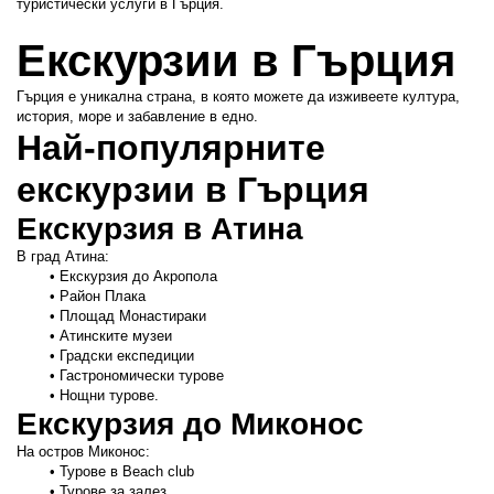
туристически услуги в Гърция.
Екскурзии в Гърция
Гърция е уникална страна, в която можете да изживеете култура, 
история, море и забавление в едно.
Най-популярните 
екскурзии в Гърция
Екскурзия в Атина
В град Атина:
Екскурзия до Акропола
Район Плака
Площад Монастираки
Атинските музеи
Градски експедиции
Гастрономически турове
Нощни турове.
Екскурзия до Миконос
На остров Миконос:
Турове в Beach club
Турове за залез