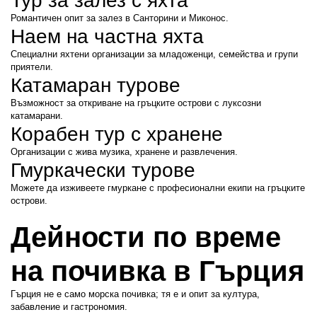
Тур за залез с яхта
Романтичен опит за залез в Санторини и Миконос.
Наем на частна яхта
Специални яхтени организации за младоженци, семейства и групи 
приятели.
Катамаран турове
Възможност за откриване на гръцките острови с луксозни 
катамарани.
Корабен тур с хранене
Организации с жива музика, хранене и развлечения.
Гмуркачески турове
Можете да изживеете гмуркане с професионални екипи на гръцките 
острови.
Дейности по време 
на почивка в Гърция
Гърция не е само морска почивка; тя е и опит за култура, 
забавление и гастрономия.