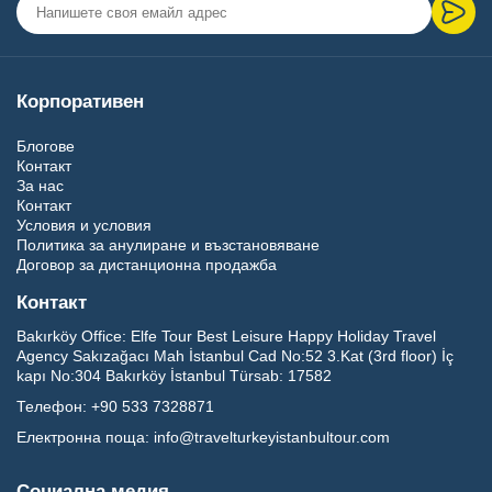
Корпоративен
Блогове
Контакт
За нас
Контакт
Условия и условия
Политика за анулиране и възстановяване
Договор за дистанционна продажба
Контакт
Bakırköy Office:
Elfe Tour Best Leisure Happy Holiday Travel
Agency Sakızağacı Mah İstanbul Cad No:52 3.Kat (3rd floor) İç
kapı No:304 Bakırköy İstanbul Türsab: 17582
Телефон:
+90 533 7328871
Електронна поща:
info@travelturkeyistanbultour.com
Социална медия