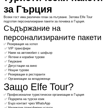
за Гърция
Всеки гост има различен план за пътуване. Затова Elfe Tour 
подготвя персонализирани пакети за почивка в Гърция.
Съдържание на 
персонализираните пакети
✅ Резервация на хотел
 ✅ VIP трансфери
 ✅ Наем на автомобил с шофьор
 ✅ Яхтени и корабни турове
 ✅ Гмуркане
 ✅ Дегустации на вино
 ✅ Нощни турове
 ✅ Резервации в ресторанти
 ✅ Организации за младоженци
Защо Elfe Tour?
✅ Професионални туристически организации в Гърция
 ✅ Подкрепа на турски език
 ✅ Бърз контакт чрез WhatsApp
 ✅ Надеждни трансферни услуги