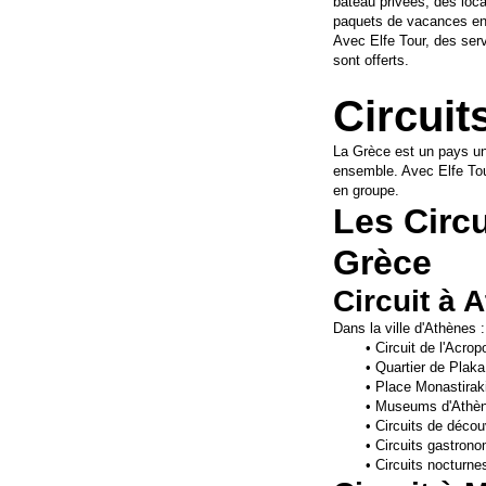
bateau privées, des loca
paquets de vacances en
Avec Elfe Tour, des ser
sont offerts.
Circuit
La Grèce est un pays uni
ensemble. Avec Elfe Tour
en groupe.
Les Circu
Grèce
Circuit à 
Dans la ville d'Athènes :
Circuit de l'Acrop
Quartier de Plaka
Place Monastirak
Museums d'Athè
Circuits de découv
Circuits gastron
Circuits nocturne