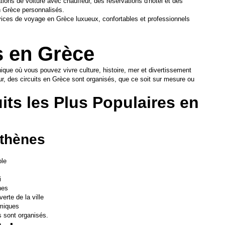
tions de voiture avec chauffeur, des réservations d'hôtel et des 
 Grèce personnalisés.
vices de voyage en Grèce luxueux, confortables et professionnels 
s en Grèce
que où vous pouvez vivre culture, histoire, mer et divertissement 
, des circuits en Grèce sont organisés, que ce soit sur mesure ou 
its les Plus Populaires en 
Athènes
ole
i
nes
erte de la ville
omiques
s sont organisés.