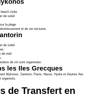
 Mykonos
s beach clubs
r de soleil
sur la plage
divertissement et de vie nocturne.
Santorin
r de soleil
ues
e de miel
u
station de vin sont organisées.
ns les Iles Grecques
rant Mykonos, Santorin, Paros, Naxos, Hydra et d'autres îles 
t organisés.
s de Transfert en 