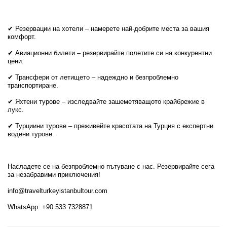
✔ Резервации на хотели – намерете най-добрите места за вашия
комфорт.
✔ Авиационни билети – резервирайте полетите си на конкурентни
цени.
✔ Трансфери от летището – надеждно и безпроблемно
транспортиране.
✔ Яхтени турове – изследвайте зашеметяващото крайбрежие в
лукс.
✔ Турциини турове – преживейте красотата на Турция с експертни
водени турове.
Насладете се на безпроблемно пътуване с нас. Резервирайте сега
за незабравими приключения!
info@travelturkeyistanbultour.com
WhatsApp: +90 533 7328871