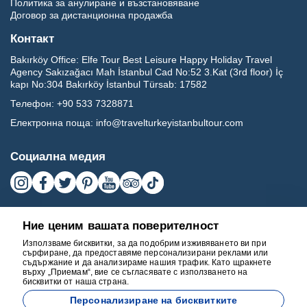
Политика за анулиране и възстановяване
Договор за дистанционна продажба
Контакт
Bakırköy Office:
Elfe Tour Best Leisure Happy Holiday Travel
Agency Sakızağacı Mah İstanbul Cad No:52 3.Kat (3rd floor) İç
kapı No:304 Bakırköy İstanbul Türsab: 17582
Телефон:
+90 533 7328871
Електронна поща:
info@travelturkeyistanbultour.com
Социална медия
Ние ценим вашата поверителност
Използваме бисквитки, за да подобрим изживяването ви при
сърфиране, да предоставяме персонализирани реклами или
съдържание и да анализираме нашия трафик. Като щракнете
върху „Приемам“, вие се съгласявате с използването на
бисквитки от наша страна.
17582
Персонализиране на бисквитките