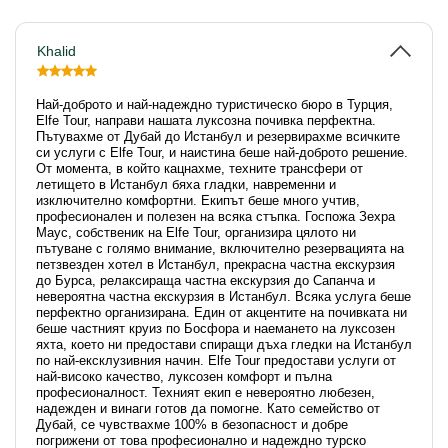
Khalid
Най-доброто и най-надеждно туристическо бюро в Турция,
Elfe Tour, направи нашата луксозна почивка перфектна.
Пътувахме от Дубай до Истанбул и резервирахме всичките
си услуги с Elfe Tour, и наистина беше най-доброто решение.
От момента, в който кацнахме, техните трансфери от
летището в Истанбул бяха гладки, навременни и
изключително комфортни. Екипът беше много учтив,
професионален и полезен на всяка стъпка. Госпожа Зехра
Маус, собственик на Elfe Tour, организира цялото ни
пътуване с голямо внимание, включително резервацията на
петзвезден хотел в Истанбул, прекрасна частна екскурзия
до Бурса, релаксираща частна екскурзия до Сапанча и
невероятна частна екскурзия в Истанбул. Всяка услуга беше
перфектно организирана. Един от акцентите на почивката ни
беше частният круиз по Босфора и наемането на луксозен
яхта, което ни предостави спиращи дъха гледки на Истанбул
по най-ексклузивния начин. Elfe Tour предостави услуги от
най-високо качество, луксозен комфорт и пълна
професионалност. Техният екип е невероятно любезен,
надежден и винаги готов да помогне. Като семейство от
Дубай, се чувствахме 100% в безопасност и добре
погрижени от това професионално и надеждно турско