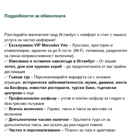
Подробности за обиколката
Разгледайте магическия град Истанбул с комфорт и стил с нашата 
услуга за частно шофиране!
✅ 
Ексклузивен VIP Mercedes Vito
 – Луксозен, просторен и 
климатизиран, идеален за до 8 гости. (Wi-Fi, телевизор, разделител 
за лична неприкосновеност включени)
✅ 
Извозване и оставяне навсякъде в Истанбул
 – От вашия 
хотел, дом или круизен кораб
 – до предпочитаната от вас крайна 
дестинация
✅ 
Гъвкав тур
 – Персонализирайте маршрута си с основни 
атракции: 
исторически забележителности, музеи, джамии, места 
на Босфора, известни ресторанти, турски бани, търговски 
центрове
 и още
✅ 
Професионален шофьор
 – учтив и опитен шофьор за гладко и 
безстресово пътуване
✅ 
Всичко включено
 – Гориво, такси и такси за мостове са 
включени
✅ 
Допълнителни часове налични
 – Удължете тура си за 
допълнителна такса, ако искате да разгледате повече
✅ 
Частно и персонализирано
 – Планът за тура е адаптиран 