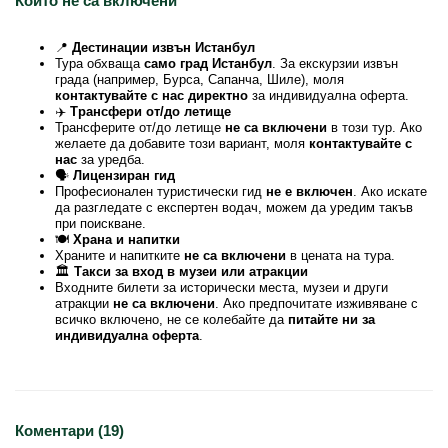
Които не са включени
📍
Дестинации извън Истанбул
Тура обхваща
само град Истанбул
. За екскурзии извън
града (например, Бурса, Сапанча, Шиле), моля
контактувайте с нас директно
за индивидуална оферта.
✈️
Трансфери от/до летище
Трансферите от/до летище
не са включени
в този тур. Ако
желаете да добавите този вариант, моля
контактувайте с
нас
за уредба.
🗣️
Лицензиран гид
Професионален туристически гид
не е включен
. Ако искате
да разгледате с експертен водач, можем да уредим такъв
при поискване.
🍽️
Храна и напитки
Храните и напитките
не са включени
в цената на тура.
🏛️
Такси за вход в музеи или атракции
Входните билети за исторически места, музеи и други
атракции
не са включени
. Ако предпочитате изживяване с
всичко включено, не се колебайте да
питайте ни за
индивидуална оферта
.
Коментари (19)