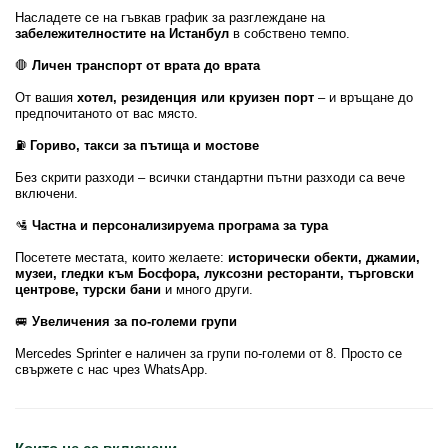
Насладете се на гъвкав график за разглеждане на
забележителностите на Истанбул
в собствено темпо.
🛑
Личен транспорт от врата до врата
От вашия
хотел, резиденция или круизен порт
– и връщане до
предпочитаното от вас място.
⛽
Гориво, такси за пътища и мостове
Без скрити разходи – всички стандартни пътни разходи са вече
включени.
🛂
Частна и персонализируема програма за тура
Посетете местата, които желаете:
исторически обекти, джамии,
музеи, гледки към Босфора, луксозни ресторанти, търговски
центрове, турски бани
и много други.
🚐
Увеличения за по-големи групи
Mercedes Sprinter е наличен за групи по-големи от 8. Просто се
свържете с нас чрез WhatsApp.