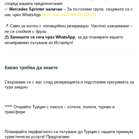
според вашите предпочитания
✅ 
Mercedes Sprinter наличен
 – За по-големи групи, свържете се с 
нас чрез WhatsApp 
https://wa.me/+905337328871
📍 
Само за гости с потвърдени резервации. Частно изживяване – 
не се споделя с други.
📩 
Запишете се сега чрез WhatsApp
, за да планирате вашето 
незабравимо пътуване из Истанбул!
Какво трябва да знаете
Свързваме се с вас след резервацията и подготвяме програмата за
тура заедно.
***** Открийте Турция с лекота – хотели, полети, турове и
трансфери
Планирайте перфектното си пътуване до Турция с нашите премиум
туристически услуги! Предлагаме: