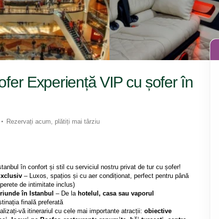
șofer Experiență VIP cu șofer în
Rezervați acum, plătiți mai târziu
tanbul în confort și stil cu serviciul nostru privat de tur cu șofer!
xclusiv
 – Luxos, spațios și cu aer condiționat, perfect pentru până 
 perete de intimitate inclus)
riunde în Istanbul
 – De la 
hotelul, casa sau vaporul 
stinația finală preferată
lizați-vă itinerariul cu cele mai importante atracții: 
obiective 