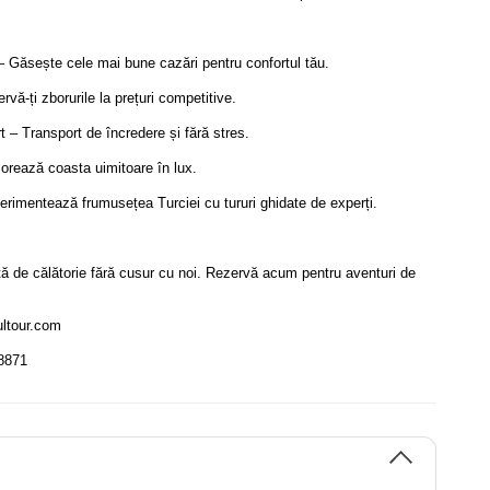
– Găsește cele mai bune cazări pentru confortul tău.
vă-ți zborurile la prețuri competitive.
t – Transport de încredere și fără stres.
lorează coasta uimitoare în lux.
erimentează frumusețea Turciei cu tururi ghidate de experți.
ă de călătorie fără cusur cu noi. Rezervă acum pentru aventuri de
ultour.com
8871