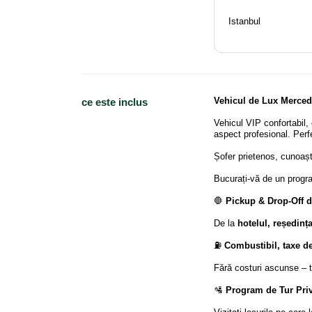
Istanbul
Vehicul de Lux Merced
ce este inclus
Vehicul VIP confortabil,
aspect profesional. Perf
Șofer prietenos, cunoașt
Bucurați-vă de un progra
🛑
Pickup & Drop-Off d
De la
hotelul, reședinț
⛽
Combustibil, taxe d
Fără costuri ascunse – to
🛂
Program de Tur Priv