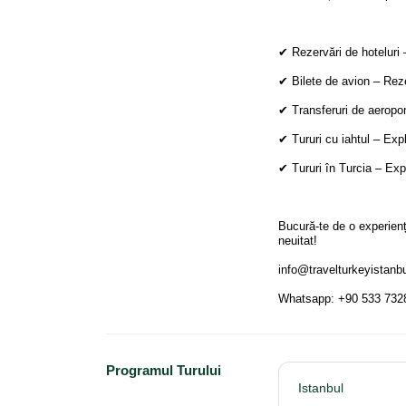
✔ Rezervări de hoteluri 
✔ Bilete de avion – Rezer
✔ Transferuri de aeropor
✔ Tururi cu iahtul – Exp
✔ Tururi în Turcia – Exp
Bucură-te de o experienț
neuitat!
info@travelturkeyistanb
Whatsapp: +90 533 732
Programul Turului
Istanbul