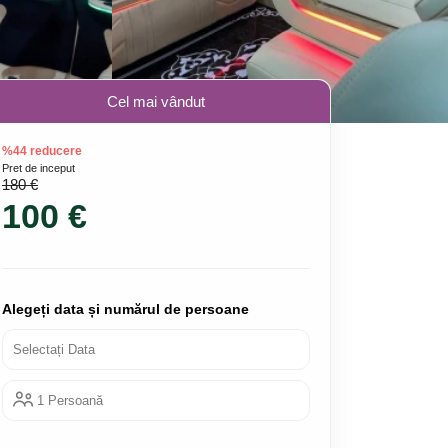
Cel mai vândut
%44 reducere
Pret de inceput
180 €
100 €
Alegeți data și numărul de persoane
Selectați Data
1 Persoană