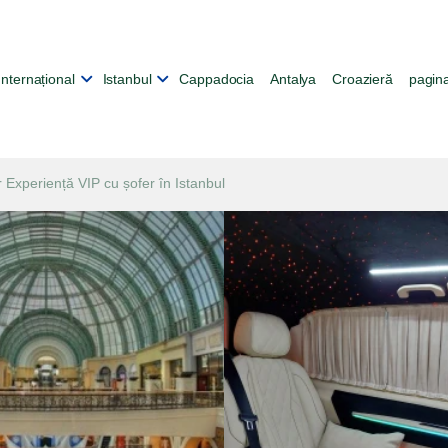
Internațional
Istanbul
Cappadocia
Antalya
Croazieră
pagina
r Experiență VIP cu șofer în Istanbul