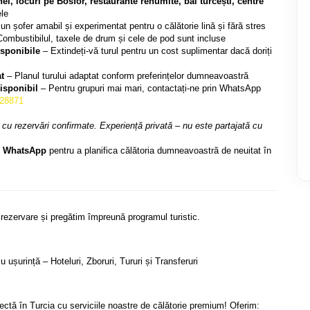
i, locuri pe Bosfor, restaurante renumite, băi turcești, centre 
ele
 un șofer amabil și experimentat pentru o călătorie lină și fără stres
Combustibilul, taxele de drum și cele de pod sunt incluse
sponibile
 – Extindeți-vă turul pentru un cost suplimentar dacă doriți 
t
 – Planul turului adaptat conform preferințelor dumneavoastră
isponibil
 – Pentru grupuri mai mari, contactați-ne prin WhatsApp 
328871
cu rezervări confirmate. Experiență privată – nu este partajată cu 
n WhatsApp
 pentru a planifica călătoria dumneavoastră de neuitat în 
rezervare și pregătim împreună programul turistic.
 ușurință – Hoteluri, Zboruri, Tururi și Transferuri
fectă în Turcia cu serviciile noastre de călătorie premium! Oferim: