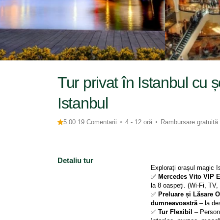
Tur privat în Istanbul cu 
Istanbul
5.00 19 Comentarii
4 - 12 oră
Rambursare gratuită
Detaliu tur
Explorați orașul magic Is
✅ 
Mercedes Vito VIP E
la 8 oaspeți. (Wi-Fi, TV,
✅ 
Preluare și Lăsare O
dumneavoastră
 – la de
✅ 
Tur Flexibil
 – Persona