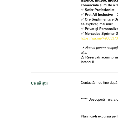
istorice, muzee, mosche
comerciale
 și multe alt
✅ 
Șofer Profesionist
 –
✅ 
Preț All-Inclusive
 – 
✅ 
Ore Suplimentare Di
să explorați mai mult
✅ 
Privat și Personaliza
✅ 
Mercedes Sprinter D
https://wa.me/+905337
📍 
Numai pentru oaspeți 
alții.
📩 
Rezervați acum pri
Istanbul!
Contactăm cu tine după 
Ce să știi
***** Descoperă Turcia cu
Planifică-ți excursia per