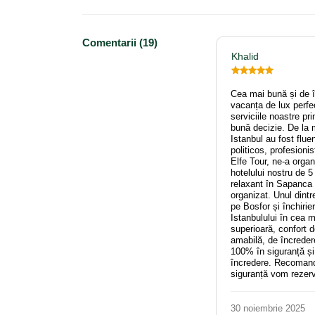
Comentarii (19)
Khalid
Cea mai bună și de î
vacanța de lux perfec
serviciile noastre pr
bună decizie. De la m
Istanbul au fost flue
politicos, profesioni
Elfe Tour, ne-a organ
hotelului nostru de 5
relaxant în Sapanca ș
organizat. Unul dint
pe Bosfor și închirier
Istanbulului în cea m
superioară, confort d
amabilă, de încreder
100% în siguranță și 
încredere. Recomand
siguranță vom rezerv
30 noiembrie 2025