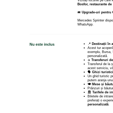
Vizitați locurile pe care l
Bosfor, restaurante de 
🚐
Upgrade-uri pentru 
Mercedes Sprinter dispon
WhatsApp.
📍
Destinații în 
Nu este inclus
Acest tur acoper
exemplu, Bursa, 
personalizată.
✈️
Transferuri de
Transferul de la 
acest serviciu, 
🗣️
Ghizi turistic
Un ghid turistic p
putem aranja unul
🍽️
Mese și băutu
Prânzuri și băutu
🏛️
Tarifele de in
Biletele de intrare
preferați o experi
personalizată
.