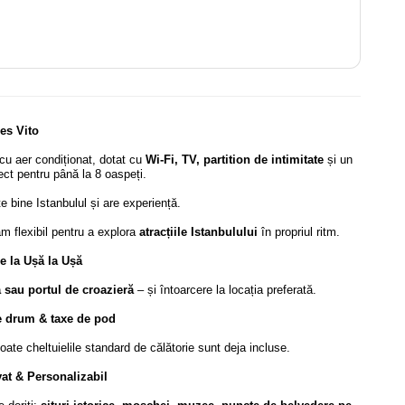
es Vito
 cu aer condiționat, dotat cu
Wi-Fi, TV, partition de intimitate
și un
ect pentru până la 8 oaspeți.
e bine Istanbulul și are experiență.
m flexibil pentru a explora
atracțiile Istanbulului
în propriul ritm.
e la Ușă la Ușă
a sau portul de croazieră
– și întoarcere la locația preferată.
e drum & taxe de pod
ate cheltuielile standard de călătorie sunt deja incluse.
at & Personalizabil