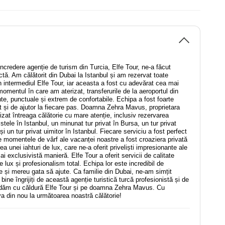
ncredere agenție de turism din Turcia, Elfe Tour, ne-a făcut
tă. Am călătorit din Dubai la Istanbul și am rezervat toate
in intermediul Elfe Tour, iar aceasta a fost cu adevărat cea mai
omentul în care am aterizat, transferurile de la aeroportul din
nte, punctuale și extrem de confortabile. Echipa a fost foarte
st și de ajutor la fiecare pas. Doamna Zehra Mavus, proprietara
izat întreaga călătorie cu mare atenție, inclusiv rezervarea
 stele în Istanbul, un minunat tur privat în Bursa, un tur privat
i un tur privat uimitor în Istanbul. Fiecare serviciu a fost perfect
re momentele de vârf ale vacanței noastre a fost croaziera privată
ea unei iahturi de lux, care ne-a oferit priveliști impresionante ale
ai exclusivistă manieră. Elfe Tour a oferit servicii de calitate
e lux și profesionalism total. Echipa lor este incredibil de
e și mereu gata să ajute. Ca familie din Dubai, ne-am simțit
bine îngrijiți de această agenție turistică turcă profesionistă și de
ăm cu căldură Elfe Tour și pe doamna Zehra Mavus. Cu
a din nou la următoarea noastră călătorie!