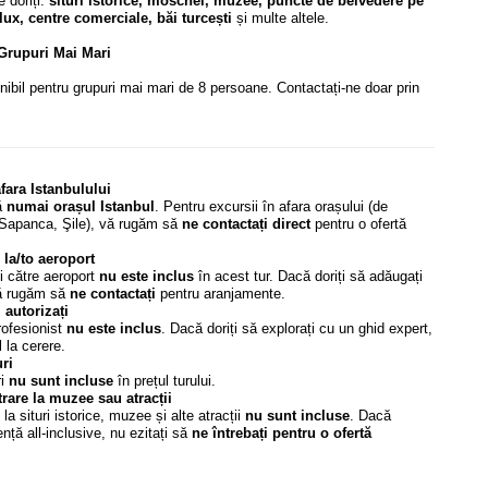
e doriți:
situri istorice, moschei, muzee, puncte de belvedere pe
lux, centre comerciale, băi turcești
și multe altele.
Grupuri Mai Mari
ibil pentru grupuri mai mari de 8 persoane. Contactați-ne doar prin
afara Istanbulului
ă
numai orașul Istanbul
. Pentru excursii în afara orașului (de
Sapanca, Şile), vă rugăm să
ne contactați direct
pentru o ofertă
 la/to aeroport
și către aeroport
nu este inclus
în acest tur. Dacă doriți să adăugați
vă rugăm să
ne contactați
pentru aranjamente.
i autorizați
rofesionist
nu este inclus
. Dacă doriți să explorați cu un ghid expert,
 la cerere.
ri
ri
nu sunt incluse
în prețul turului.
trare la muzee sau atracții
 la situri istorice, muzee și alte atracții
nu sunt incluse
. Dacă
ență all-inclusive, nu ezitați să
ne întrebați pentru o ofertă