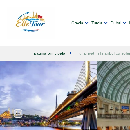
Grecia
Turcia
Dubai
pagina principala
Tur privat în Istanbul cu șofe