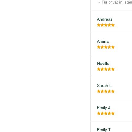
Tur privat în Ista
Andreas
Amina
Neville
Sarah L.
Emily J
Emily T