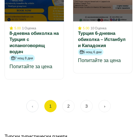
5.00
1
Оценка
5.00
10
Оценка
8-дневна обиколка на
Турция 6-дневна
Турция с
обиколка – Истанбул
испаноговорящ
и Кападокия
водач
5 нощ 6 дни
7 нощ 8 дни
Попитайте за цена
Попитайте за цена
‹
1
2
3
›
Турски туристически пакети