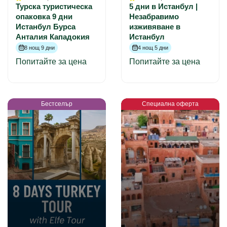
Турска туристическа
5 дни в Истанбул |
опаковка 9 дни
Незабравимо
Истанбул Бурса
изживяване в
Анталия Кападокия
Истанбул
8 нощ 9 дни
4 нощ 5 дни
Попитайте за цена
Попитайте за цена
Бестселър
Специална оферта