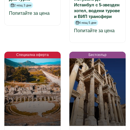
Истанбул с 5-звезден
2 нощ 3 дни
хотел, водени турове
Попитайте за цена
и ВИП трансфери
4 нощ 5 дни
Попитайте за цена
Специална оферта
Бестселър