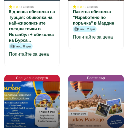
5.00
4
Оценка
5.00
2
Оценка
8-дневна обиколка на
Пакетна обиколка
Турция: обиколка на
"Изработено по
най-живописните
поръчка" в Мардин
гледни точки в
1 нощ 2 дни
Истанбул + обиколка
Попитайте за цена
на Бурса...
7 нощ 8 дни
Попитайте за цена
Специална оферта
Бестселър