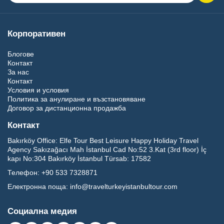
Корпоративен
Блогове
Контакт
За нас
Контакт
Условия и условия
Политика за анулиране и възстановяване
Договор за дистанционна продажба
Контакт
Bakırköy Office:
Elfe Tour Best Leisure Happy Holiday Travel
Agency Sakızağacı Mah İstanbul Cad No:52 3.Kat (3rd floor) İç
kapı No:304 Bakırköy İstanbul Türsab: 17582
Телефон:
+90 533 7328871
Електронна поща:
info@travelturkeyistanbultour.com
Социална медия