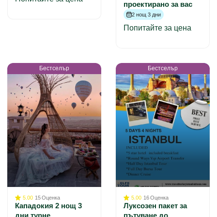
проектирано за вас
2 нощ 3 дни
Попитайте за цена
Бестселър
Бестселър
5.00
15
Оценка
5.00
16
Оценка
Кападокия 2 нощ 3
Луксозен пакет за
дни турне
пътуване до