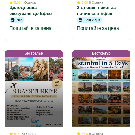
5.00
4
Оценка
5.00
9
Оценка
Целодневна
2-дневен пакет за
екскурзия до Ефес
почивка в Ефес
6 час
1 нощ 2 дни
Попитайте за цена
Попитайте за цена
Бестселър
Бестселър
5.00
8
Оценка
5.00
5
Оценка