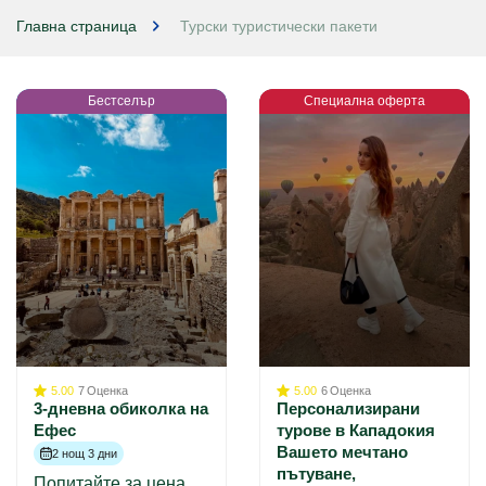
Главна страница
Турски туристически пакети
Бестселър
Специална оферта
5.00
7
Оценка
5.00
6
Оценка
3-дневна обиколка на
Персонализирани
Ефес
турове в Кападокия
Вашето мечтано
2 нощ 3 дни
пътуване,
Попитайте за цена