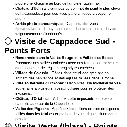
propre chef-d'œuvre au bord de la rivière Kızılırmak.
Château d'Uchisar
 : Grimpez au sommet du point le plus élevé 
de la Cappadoce pour des vues panoramiques à couper le 
souffle.
Arrêts photo panoramiques
 : Capturez des vues 
époustouflantes du paysage unique depuis des points de vue 
soigneusement sélectionnés.
🔴 
Visite de Cappadoce Sud - 
Points Forts
Randonnée dans la Vallée Rouge et la Vallée des Roses
 : 
Parcourez des vallées colorées avec des formations rocheuses 
dramatiques et des églises troglodytes cachées.
Village de Cavusin
 : Flânez dans ce village grec ancien, 
abritant des habitations et des églises taillées dans la roche.
Ville souterraine d'Ozkonak
 : Découvrez une mystérieuse ville 
souterraine à plusieurs niveaux utilisée pour se protéger des 
invasions.
Château d'Ortahisar
 : Admirez cette imposante forteresse 
naturelle au cœur de la Cappadoce.
Vallée des Pigeons
 : Appréciez les milliers de nids de pigeons 
taillés dans les falaises et profitez de vues dignes d'une carte 
postale.
🟢 
Visite Verte (Ihlara) - Points 