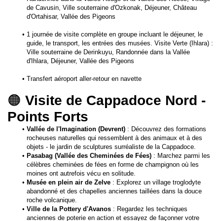
de Cavusin, Ville souterraine d'Ozkonak, Déjeuner, Château 
d'Ortahisar, Vallée des Pigeons
1 journée de visite complète en groupe incluant le déjeuner, le 
guide, le transport, les entrées des musées. Visite Verte (Ihlara) : 
Ville souterraine de Derinkuyu, Randonnée dans la Vallée 
d'Ihlara, Déjeuner, Vallée des Pigeons 
Transfert aéroport aller-retour en navette
🟠 
Visite de Cappadoce Nord - 
Points Forts
Vallée de l'Imagination (Devrent)
 : Découvrez des formations 
rocheuses naturelles qui ressemblent à des animaux et à des 
objets - le jardin de sculptures surréaliste de la Cappadoce.
Pasabag (Vallée des Cheminées de Fées)
 : Marchez parmi les 
célèbres cheminées de fées en forme de champignon où les 
moines ont autrefois vécu en solitude.
Musée en plein air de Zelve
 : Explorez un village troglodyte 
abandonné et des chapelles anciennes taillées dans la douce 
roche volcanique.
Ville de la Pottery d'Avanos
 : Regardez les techniques 
anciennes de poterie en action et essayez de façonner votre 