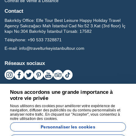
Contrat de Vente à Distance
Contact
Bakırköy Office:
Elfe Tour Best Leisure Happy Holiday Travel
Agency Sakızağacı Mah İstanbul Cad No:52 3.Kat (3rd floor) İç
kapı No:304 Bakırköy İstanbul Türsab: 17582
Téléphone:
+90 533 7328871
E-mail:
info@travelturkeyistanbultour.com
Réseaux sociaux
Nous accordons une grande importance à
votre vie privée
Nous utilisons des cookies pour améliorer votre expérience de
navigation, diffuser des publicités ou du contenu personnalisés et
analyser notre trafic. En cliquant sur "Accepter", vous consentez à
notre utilisation des cookies.
17582
Personnaliser les cookies
BEST LEISURE HAPPY HOLIDAY TRAVEL AGENCY - 17582