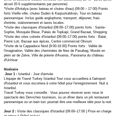
alcool 20 € supplémentaires par personne)
*Visite d'Antalya (avec bateau et chutes d'eau) (09:00 – 17:00) Points 
forts Vieille ville, chutes Duden & Karpuzkaldıran, Tour en bateau 
panoramique. Inclus guide anglophone, transport, déjeuner, frais 
d'entrée, stationnement et taxes locales.
*Visite des classiques d'Istanbul (09:00–17:00) points forts : Sainte-
Sophie, Mosquée Bleue, Palais de Topkapi, Grand Bazaar, Shopping
*Visite des sites colorés d'Istanbul (09:00–17:00) points forts : Balat, 
Pierre Loti, Bazaar aux épices, Centre commercial Olivium
*Visite de la Cappadoce Nord (9:00-16:00) Points forts : Vallée de 
l'imagination, Vallée des cheminées de fées de Pasabag, Musée en 
plein air de Zelve, Ville de poterie d'Avanos, Panorama du château 
d'Uchisar
Itinéraire
 Jour 1 : 
Istanbul - Jour d'arrivée
L'équipe de Travel Turkey İstanbul Tour vous accueillera à l'aéroport 
d'Istanbul et vous escortera à votre hôtel pour l'enregistrement. Nuit à 
Istanbul.
Travel Turkey vous conseille : Vous pouvez réserver avec nous le 
spectacle des Derviches tourneurs, ou un dîner dans un joli restaurant 
panoramique ou un bain turc pourrait être une meilleure idée pour la nuit.
Jour 2 :
 Visite des classiques d'Istanbul (09:00–17:00 | Prise en charge 
et retour à l'hôtel inclus)