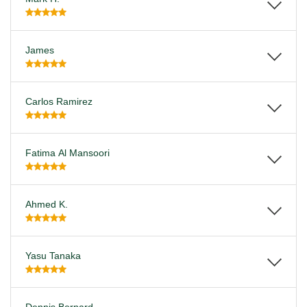
James
Carlos Ramirez
Fatima Al Mansoori
Ahmed K.
Yasu Tanaka