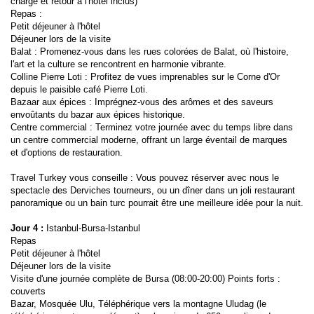
charge et retour à l'hôtel inclus)
Repas :
Petit déjeuner à l'hôtel
Déjeuner lors de la visite 
Balat : Promenez-vous dans les rues colorées de Balat, où l'histoire, 
l'art et la culture se rencontrent en harmonie vibrante. 
Colline Pierre Loti : Profitez de vues imprenables sur le Corne d'Or 
depuis le paisible café Pierre Loti. 
Bazaar aux épices : Imprégnez-vous des arômes et des saveurs 
envoûtants du bazar aux épices historique. 
Centre commercial : Terminez votre journée avec du temps libre dans 
un centre commercial moderne, offrant un large éventail de marques 
et d'options de restauration. 
Travel Turkey vous conseille : Vous pouvez réserver avec nous le 
spectacle des Derviches tourneurs, ou un dîner dans un joli restaurant 
panoramique ou un bain turc pourrait être une meilleure idée pour la nuit.
Jour 4 :
 Istanbul-Bursa-Istanbul
Repas
Petit déjeuner à l'hôtel
Déjeuner lors de la visite
Visite d'une journée complète de Bursa (08:00-20:00) Points forts : 
couverts  
Bazar, Mosquée Ulu, Téléphérique vers la montagne Uludag (le 