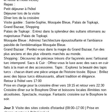
Repas :
Petit déjeuner à l'hôtel
Déjeuner lors de la visite
Dîner lors de la croisière
Visite guidée : Sainte-Sophie, Mosquée Bleue, Palais de Topkapi, 
Grand Bazaar, Shopping
Palais de Topkapi : Entrez dans la splendeur des sultans ottomans au 
majestueux Palais de Topkapi.
Mosquée Bleue : Admirez l'architecture époustouflante et l'ambiance 
paisible de l'emblématique Mosquée Bleue.
Grand Bazaar : Perdez-vous dans la magie du Grand Bazaar, l'un des 
plus anciens et des plus vibrants marchés au monde.
Shopping : Découvrez de précieux trésors d'or façonnés avec l'artisanat 
turc intemporel. Sacs & Cuir : Offrez-vous le luxe avec des sacs en cuir 
faits à la main et des accessoires. Tapis : Explorez la beauté des tapis 
turcs - chacun étant une pièce unique de l'histoire tissée. Bijoux : Brillez 
avec des bijoux turcs éblouissants, alliant tradition et élégance.
Retour à l'hôtel vers 17:00
Prise en charge pour la croisière dîner vers 19:15 et retour vers 22:30
Croisière dîner sur le Bosphore Dîner et boissons locales illimitées non 
alcoolisées. Spectacle, musique. Fantastic croisière sur le Bosphore le 
soir.
Jour 3
: Visite des sites colorés d'Istanbul (09:00–17:00 | Prise en 