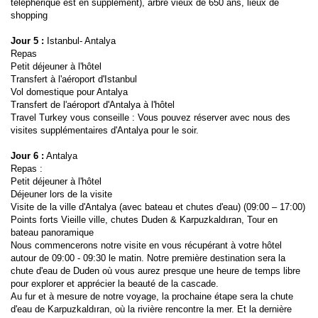
téléphérique est en supplément), arbre vieux de 650 ans, lieux de 
shopping
Jour 5 :
 Istanbul- Antalya
Repas
Petit déjeuner à l'hôtel
Transfert à l'aéroport d'Istanbul
Vol domestique pour Antalya
Transfert de l'aéroport d'Antalya à l'hôtel
Travel Turkey vous conseille : Vous pouvez réserver avec nous des 
visites supplémentaires d'Antalya pour le soir.
Jour 6 :
 Antalya
Repas :
Petit déjeuner à l'hôtel
Déjeuner lors de la visite
Visite de la ville d'Antalya (avec bateau et chutes d'eau) (09:00 – 17:00) 
Points forts Vieille ville, chutes Duden & Karpuzkaldıran, Tour en 
bateau panoramique
Nous commencerons notre visite en vous récupérant à votre hôtel 
autour de 09:00 - 09:30 le matin. Notre première destination sera la 
chute d'eau de Duden où vous aurez presque une heure de temps libre 
pour explorer et apprécier la beauté de la cascade.
Au fur et à mesure de notre voyage, la prochaine étape sera la chute 
d'eau de Karpuzkaldıran, où la rivière rencontre la mer. Et la dernière 