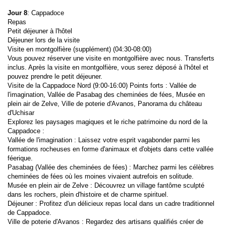
Jour 8
: Cappadoce
Repas
Petit déjeuner à l'hôtel
Déjeuner lors de la visite
Visite en montgolfière (supplément) (04:30-08:00)
Vous pouvez réserver une visite en montgolfière avec nous. Transferts 
inclus. Après la visite en montgolfière, vous serez déposé à l'hôtel et 
pouvez prendre le petit déjeuner.
Visite de la Cappadoce Nord (9:00-16:00) Points forts : Vallée de 
l'imagination, Vallée de Pasabag des cheminées de fées, Musée en 
plein air de Zelve, Ville de poterie d'Avanos, Panorama du château 
d'Uchisar
Explorez les paysages magiques et le riche patrimoine du nord de la 
Cappadoce :
Vallée de l'imagination : Laissez votre esprit vagabonder parmi les 
formations rocheuses en forme d'animaux et d'objets dans cette vallée 
féerique.
Pasabag (Vallée des cheminées de fées) : Marchez parmi les célèbres 
cheminées de fées où les moines vivaient autrefois en solitude.
Musée en plein air de Zelve : Découvrez un village fantôme sculpté 
dans les rochers, plein d'histoire et de charme spirituel.
Déjeuner : Profitez d'un délicieux repas local dans un cadre traditionnel 
de Cappadoce.
Ville de poterie d'Avanos : Regardez des artisans qualifiés créer de 