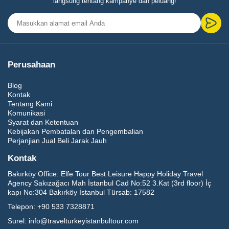
langsung tentang kampanye dan peluang!
Perusahaan
Blog
Kontak
Tentang Kami
Komunikasi
Syarat dan Ketentuan
Kebijakan Pembatalan dan Pengembalian
Perjanjian Jual Beli Jarak Jauh
Kontak
Bakırköy Office:
Elfe Tour Best Leisure Happy Holiday Travel
Agency Sakızağacı Mah İstanbul Cad No:52 3.Kat (3rd floor) İç
kapı No:304 Bakırköy İstanbul Türsab: 17582
Telepon:
+90 533 7328871
Surel:
info@travelturkeyistanbultour.com