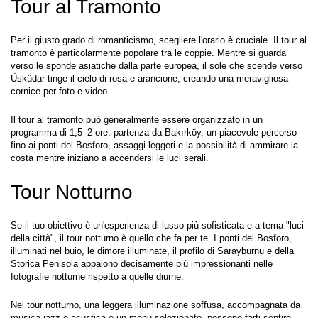
Tour al Tramonto
Per il giusto grado di romanticismo, scegliere l'orario è cruciale. Il tour al 
tramonto è particolarmente popolare tra le coppie. Mentre si guarda 
verso le sponde asiatiche dalla parte europea, il sole che scende verso 
Üsküdar tinge il cielo di rosa e arancione, creando una meravigliosa 
cornice per foto e video.
Il tour al tramonto può generalmente essere organizzato in un 
programma di 1,5–2 ore: partenza da Bakırköy, un piacevole percorso 
fino ai ponti del Bosforo, assaggi leggeri e la possibilità di ammirare la 
costa mentre iniziano a accendersi le luci serali.
Tour Notturno
Se il tuo obiettivo è un'esperienza di lusso più sofisticata e a tema "luci 
della città", il tour notturno è quello che fa per te. I ponti del Bosforo, 
illuminati nel buio, le dimore illuminate, il profilo di Sarayburnu e della 
Storica Penisola appaiono decisamente più impressionanti nelle 
fotografie notturne rispetto a quelle diurne.
Nel tour notturno, una leggera illuminazione soffusa, accompagnata da 
musica jazz o acustica e un menu selezionato, possono farti sentire 