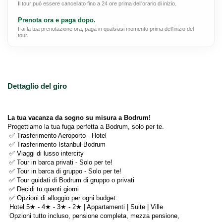
Il tour può essere cancellato fino a 24 ore prima dell'orario di inizio.
Prenota ora e paga dopo.
Fai la tua prenotazione ora, paga in qualsiasi momento prima dell'inizio del
tour.
Dettaglio del giro
La tua vacanza da sogno su misura a Bodrum!
Progettiamo la tua fuga perfetta a Bodrum, solo per te.
 ✅ Trasferimento Aeroporto - Hotel
 ✅ Trasferimento Istanbul-Bodrum
 ✅ Viaggi di lusso intercity
 ✅ Tour in barca privati - Solo per te!
 ✅ Tour in barca di gruppo - Solo per te!
 ✅ Tour guidati di Bodrum di gruppo o privati
 ✅ Decidi tu quanti giorni
 ✅ Opzioni di alloggio per ogni budget:
 Hotel 5★ - 4★ - 3★ - 2★ | Appartamenti | Suite | Ville
 Opzioni tutto incluso, pensione completa, mezza pensione, 