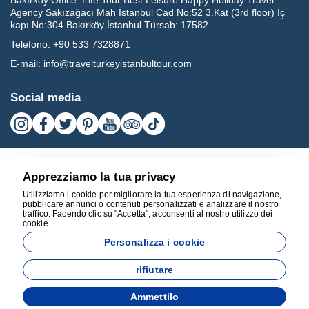
Bakırköy Office:
Elfe Tour Best Leisure Happy Holiday Travel
Agency Sakızağacı Mah İstanbul Cad No:52 3.Kat (3rd floor) İç
kapı No:304 Bakırköy İstanbul Türsab: 17582
Telefono:
+90 533 7328871
E-mail:
info@travelturkeyistanbultour.com
Social media
Apprezziamo la tua privacy
Utilizziamo i cookie per migliorare la tua esperienza di navigazione,
pubblicare annunci o contenuti personalizzati e analizzare il nostro
traffico. Facendo clic su "Accetta", acconsenti al nostro utilizzo dei
cookie.
17582
Personalizza i cookie
BEST LEISURE HAPPY HOLIDAY TRAVEL AGENCY - 17582
rifiutare
Sviluppato da
Ammettilo