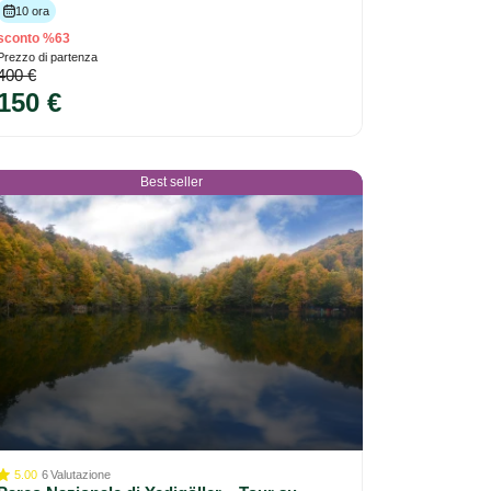
10 ora
sconto %63
Prezzo di partenza
400 €
150 €
Best seller
5.00
6
Valutazione