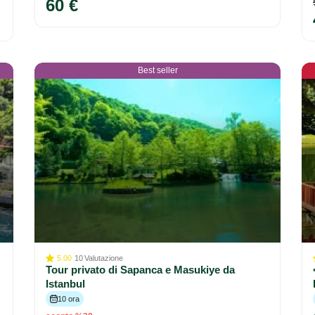
60 €
Best seller
5.00
10
Valutazione
Tour privato di Sapanca e Masukiye da
Istanbul
10 ora