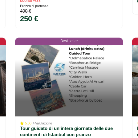
sconto %38
Prezzo di partenza
400 €
250 €
Best seller
5.00
4
Valutazione
Tour guidato di un'intera giornata delle due
continenti di Istanbul con pranzo