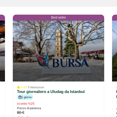
Best seller
5.00
5
Valutazione
Tour giornaliero a Uludag da Istanbul
1 giorno
sconto %25
Prezzo di partenza
80 €