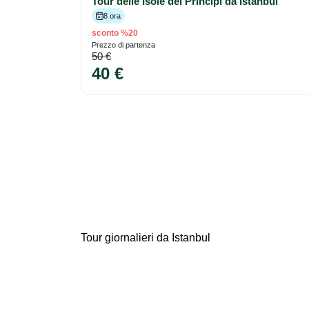
Tour delle Isole dei Principi da Istanbul
8 ora
sconto %20
Prezzo di partenza
50 €
40 €
Tour giornalieri da Istanbul