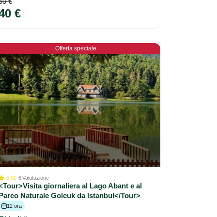
50 €
40 €
Offerta speciale
5.00
6
Valutazione
<Tour>Visita giornaliera al Lago Abant e al
Parco Naturale Golcuk da Istanbul</Tour>
12 ora