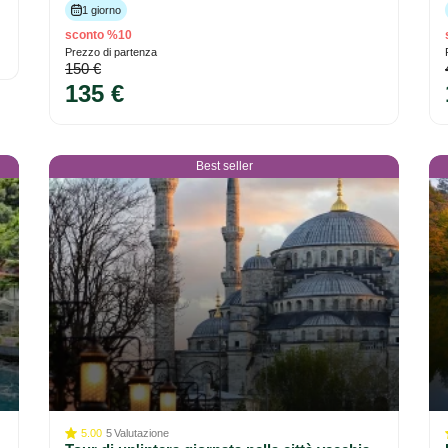
1 giorno
sconto %10
Prezzo di partenza
150 €
135 €
Best seller
5.00
5
Valutazione