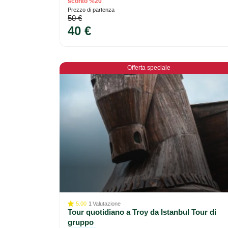
sconto %20
Prezzo di partenza
50 €
40 €
Offerta speciale
5.00
1
Valutazione
Tour quotidiano a Troy da Istanbul Tour di
gruppo