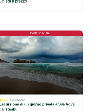
Chiedi il prezzo
Offerta speciale
5.00
1
Valutazione
Escursione di un giorno privata a Sile Agva
da Istanbul