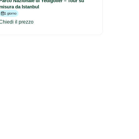
Parco Nazionale di Yedigöller – Tour su
misura da Istanbul
1 giorno
Chiedi il prezzo