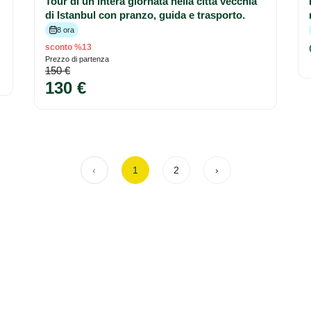
Tour di un'intera giornata nella città vecchia
di Istanbul con pranzo, guida e trasporto.
8 ora
sconto %13
Prezzo di partenza
150 €
130 €
‹
1
2
›