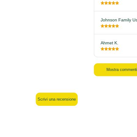
Johnson Family U
Ahmet K.
Mostra comment
Scrivi una recensione