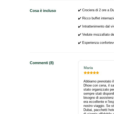
✔️ Crociera di 2 ore a D
Cosa è incluso
✔️ Ricco buffet internaz
✔️ Intrattenimento dal v
✔️ Vedute mozzafiato deg
✔️ Esperienza confortevol
Commenti (8)
Maria
Abbiamo prenotato il 
Dhow con cena, il saf
stato organizzato per
sempre stati disponi
bisogno di assistenza
era eccellente e l'es
nostro viaggio. Se st
Dubai, pacchetti hot
di viaggio affidabile