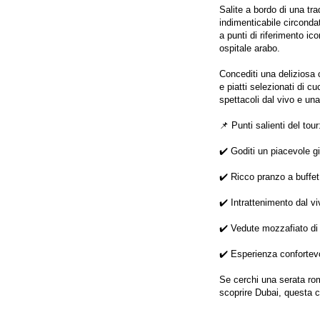
Salite a bordo di una tr
indimenticabile circonda
a punti di riferimento i
ospitale arabo.

Concediti una deliziosa c
e piatti selezionati di c
spettacoli dal vivo e una
📌 Punti salienti del tour:
✔️ Goditi un piacevole gi
✔️ Ricco pranzo a buffet 
✔️ Intrattenimento dal v
✔️ Vedute mozzafiato di 
✔️ Esperienza confortevol
Se cerchi una serata rom
scoprire Dubai, questa cr