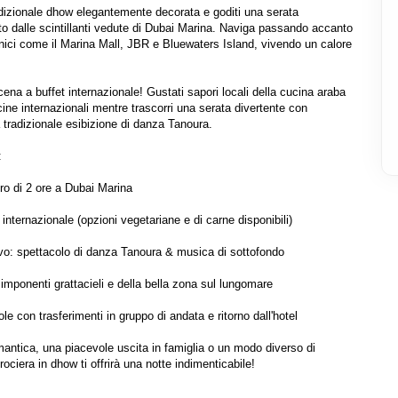
adizionale dhow elegantemente decorata e goditi una serata 
to dalle scintillanti vedute di Dubai Marina. Naviga passando accanto 
conici come il Marina Mall, JBR e Bluewaters Island, vivendo un calore 
ena a buffet internazionale! Gustati sapori locali della cucina araba 
ucine internazionali mentre trascorri una serata divertente con 
 tradizionale esibizione di danza Tanoura.



ro di 2 ore a Dubai Marina

internazionale (opzioni vegetariane e di carne disponibili)

ivo: spettacolo di danza Tanoura & musica di sottofondo

imponenti grattacieli e della bella zona sul lungomare

e con trasferimenti in gruppo di andata e ritorno dall'hotel

antica, una piacevole uscita in famiglia o un modo diverso di 
ociera in dhow ti offrirà una notte indimenticabile!