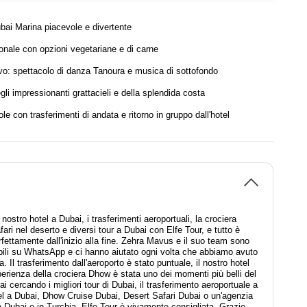
ubai Marina piacevole e divertente
ionale con opzioni vegetariane e di carne
ivo: spettacolo di danza Tanoura e musica di sottofondo
li impressionanti grattacieli e della splendida costa
e con trasferimenti di andata e ritorno in gruppo dall'hotel
nostro hotel a Dubai, i trasferimenti aeroportuali, la crociera
ari nel deserto e diversi tour a Dubai con Elfe Tour, e tutto è
fettamente dall'inizio alla fine. Zehra Mavus e il suo team sono
bili su WhatsApp e ci hanno aiutato ogni volta che abbiamo avuto
. Il trasferimento dall'aeroporto è stato puntuale, il nostro hotel
perienza della crociera Dhow è stata uno dei momenti più belli del
ai cercando i migliori tour di Dubai, il trasferimento aeroportuale a
el a Dubai, Dhow Cruise Dubai, Desert Safari Dubai o un'agenzia
 a Dubai e in Turchia, Elfe Tour è vivamente consigliata. Grazie