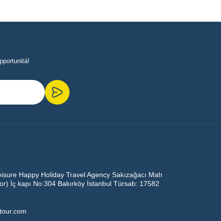
pportunità!
eisure Happy Holiday Travel Agency Sakızağacı Mah
oor) İç kapı No:304 Bakırköy İstanbul Türsab: 17582
ltour.com