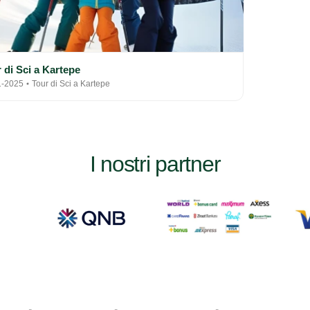
 di Sci a Kartepe
1-2025
Tour di Sci a Kartepe
I nostri partner