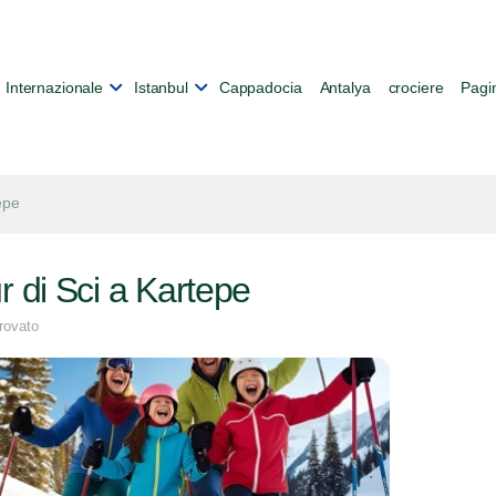
Internazionale
Istanbul
Cappadocia
Antalya
crociere
Pagin
epe
r di Sci a Kartepe
trovato